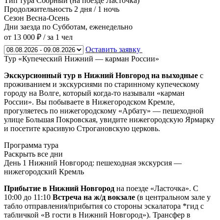
Тип тура
Сборный (на поезде Ласточка)
Продолжительность
2 дня / 1 ночь
Сезон
Весна-Осень
Дни заезда
по Субботам, еженедельно
от 13 000 ₽
/ за 1 чел
Оставить заявку
Тур «Купеческий Нижний — карман России»
Экскурсионный тур в Нижний Новгород на выходные
с
проживанием и экскурсиями по старинному купеческому
городу на Волге, который когда-то называли «карман
России». Вы побываете в Нижегородском Кремле,
прогуляетесь по нижегородскому «Арбату» — пешеходной
улице Большая Покровская, увидите нижегородскую Ярмарку
и посетите красивую Строгановскую церковь.
Программа тура
Раскрыть все дни
День 1
Нижний Новгород: пешеходная экскурсия —
нижегородский Кремль
Прибытие в Нижний Новгород
на поезде «Ласточка». С
10:00 до 11:10
Встреча на ж/д вокзале
(в центральном зале у
табло отправления/прибытия со стороны эскалатора *гид с
табличкой «В гости в Нижний Новгород»). Трансфер в