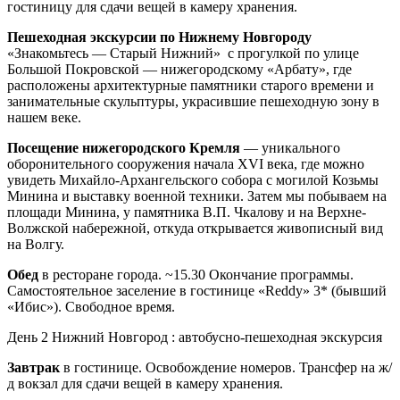
гостиницу для сдачи вещей в камеру хранения.
Пешеходная экскурсии по Нижнему Новгороду
«Знакомьтесь — Старый Нижний» с прогулкой по улице
Большой Покровской — нижегородскому «Арбату», где
расположены архитектурные памятники старого времени и
занимательные скульптуры, украсившие пешеходную зону в
нашем веке.
Посещение нижегородского Кремля
— уникального
оборонительного сооружения начала XVI века, где можно
увидеть Михайло-Архангельского собора с могилой Козьмы
Минина и выставку военной техники. Затем мы побываем на
площади Минина, у памятника В.П. Чкалову и на Верхне-
Волжской набережной, откуда открывается живописный вид
на Волгу.
Обед
в ресторане города. ~15.30 Окончание программы.
Самостоятельное заселение в гостинице «Reddy» 3* (бывший
«Ибис»). Свободное время.
День 2
Нижний Новгород : автобусно-пешеходная экскурсия
Завтрак
в гостинице. Освобождение номеров. Трансфер на ж/
д вокзал для сдачи вещей в камеру хранения.