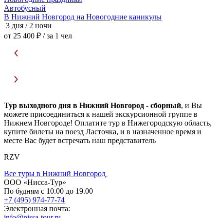
Автобусный
В Нижний Новгород на Новогодние каникулы
3 дня / 2 ночи
3
от 25 400 ₽
/ за 1 чел
о
Тур выходного дня в Нижний Новгород - сборный
, и Вы
можете присоединиться к нашей экскурсионной группе в
Нижнем Новгороде! Оплатите тур в Нижегородскую область,
купите билеты на поезд Ласточка, и в назначенное время и
месте Вас будет встречать наш представитель
RZV
Все туры в Нижний Новгород
ООО «Нисса-Тур»
По будням с 10.00 до 19.00
+7 (495) 974-77-74
Электронная почта:
info@nissa-tour.ru