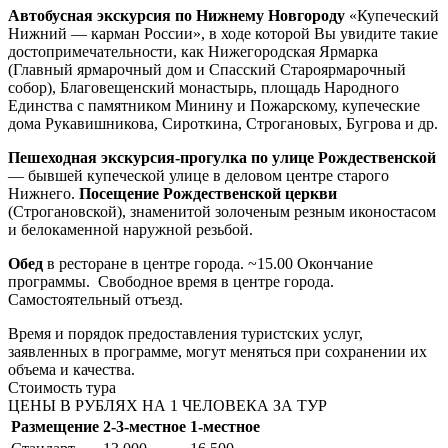
Автобусная экскурсия по Нижнему Новгороду
«Купеческий
Нижний — карман России», в ходе которой Вы увидите такие
достопримечательности, как Нижегородская Ярмарка
(Главный ярмарочный дом и Спасский Староярмарочный
собор), Благовещенский монастырь, площадь Народного
Единства с памятником Минину и Пожарскому, купеческие
дома Рукавишникова, Сироткина, Строгановых, Бугрова и др.
Пешеходная экскурсия-прогулка по улице Рождественской
— бывшей купеческой улице в деловом центре старого
Нижнего.
Посещение Рождественской церкви
(Строгановской), знаменитой золоченым резным иконостасом
и белокаменной наружной резьбой.
Обед
в ресторане в центре города. ~15.00 Окончание
программы. Свободное время в центре города.
Самостоятельный отъезд.
Время и порядок предоставления туристских услуг,
заявленных в программе, могут меняться при сохранении их
объема и качества.
Стоимость тура
ЦЕНЫ В РУБЛЯХ НА 1 ЧЕЛОВЕКА ЗА ТУР
Размещение
2-3-местное
1-местное