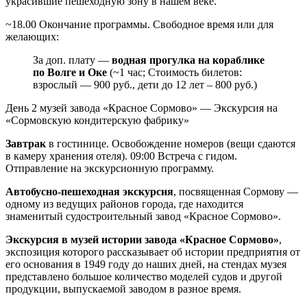
украсившие пешеходную зону в нашем веке.
~18.00 Окончание программы. Свободное время или для
желающих:
За доп. плату —
водная прогулка на кораблике
по Волге и Оке
(~1 час; Стоимость билетов:
взрослый — 900 руб., дети до 12 лет – 800 руб.)
День 2
музей завода «Красное Сормово» — Экскурсия на
«Сормовскую кондитерскую фабрику»
Завтрак
в гостинице. Освобождение номеров (вещи сдаются
в камеру хранения отеля). 09:00 Встреча с гидом.
Отправление на экскурсионную программу.
Автобусно-пешеходная экскурсия
, посвященная Сормову —
одному из ведущих районов города, где находится
знаменитый судостроительный завод «Красное Сормово».
Экскурсия в музей истории завода «Красное Сормово»
,
экспозиция которого рассказывает об истории предприятия от
его основания в 1949 году до наших дней, на стендах музея
представлено большое количество моделей судов и другой
продукции, выпускаемой заводом в разное время.