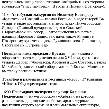
центральном зале у табло отправления/прибытия со стороны
эскалатора *гид с табличкой «В гости в Нижний Новгород»).
11:30
Автобусная экскурсия по Нижнему Новгороду
«Купеческий Нижний — карман России», в ходе которой Вы
увидите такие достопримечательности, как Нижегородская
Ярмарка (Главный ярмарочный дом и Спасский
Староярмарочный собор), Благовещенский монастырь,
площадь Народного Единства с памятником Минину и
Пожарскому, купеческие дома Рукавишникова, Сироткина,
Строгановых, Бугрова и др.
Посещение нижегородского Кремля
— уникального
оборонительного сооружения начала XVI века, где можно
увидеть Дворец губернатора, Арсенал и Дом Советов, а также
Михайло-Архангельский собор с могилой Козьмы Минина и
выставку военной техники.
Трансфер и размещение в гостинице
«Reddy» 3* (бывший
«Ибис»).
Обед
в ресторане отеля.
16:00
Пешеходная экскурсия по улице Большая
Покровская
— нижегородскому «Арбату», на которой
расположены дворянские особняки, архитектурные
памятники старого времени и занимательные скульптуры,