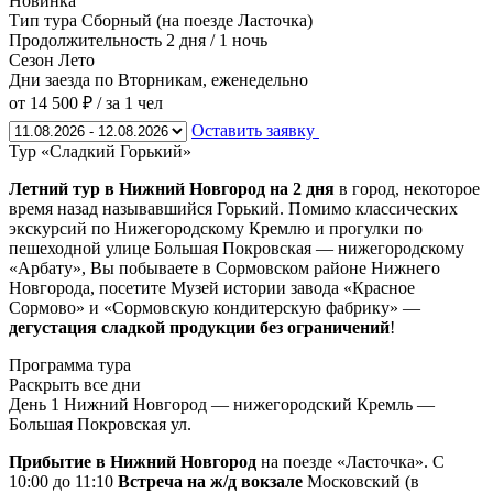
Новинка
Тип тура
Сборный (на поезде Ласточка)
Продолжительность
2 дня / 1 ночь
Сезон
Лето
Дни заезда
по Вторникам, еженедельно
от 14 500 ₽
/ за 1 чел
Оставить заявку
Тур «Сладкий Горький»
Летний тур в Нижний Новгород на 2 дня
в город, некоторое
время назад называвшийся Горький. Помимо классических
экскурсий по Нижегородскому Кремлю и прогулки по
пешеходной улице Большая Покровская — нижегородскому
«Арбату», Вы побываете в Сормовском районе Нижнего
Новгорода, посетите Музей истории завода «Красное
Сормово» и «Сормовскую кондитерскую фабрику» —
дегустация сладкой продукции без ограничений
!
Программа тура
Раскрыть все дни
День 1
Нижний Новгород — нижегородский Кремль —
Большая Покровская ул.
Прибытие в Нижний Новгород
на поезде «Ласточка». С
10:00 до 11:10
Встреча на ж/д вокзале
Московский (в