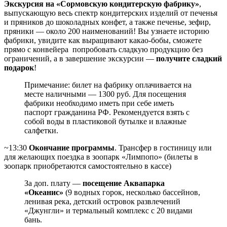
Экскурсия на «Сормовскую кондитерскую фабрику»
,
выпускающую весь спектр кондитерских изделий от печенья
и пряников до шоколадных конфет, а также печенье, зефир,
пряники — около 200 наименований! Вы узнаете историю
фабрики, увидите как выращивают какао-бобы, сможете
прямо с конвейера попробовать сладкую продукцию без
ограничений, а в завершение экскурсии —
получите сладкий
подарок
!
Примечание: билет на фабрику оплачивается на
месте наличными — 1300 руб. Для посещения
фабрики необходимо иметь при себе иметь
паспорт гражданина РФ. Рекомендуется взять с
собой воды в пластиковой бутылке и влажные
салфетки.
~13:30
Окончание программы
. Трансфер в гостиницу или
для желающих поездка в зоопарк «Лимпопо» (билеты в
зоопарк приобретаются самостоятельно в кассе)
За доп. плату —
посещение Аквапарка
«Океанис»
(9 водных горок, несколько бассейнов,
ленивая река, детский островок развлечений
«Джунгли» и термальный комплекс с 20 видами
бань.