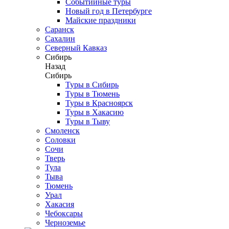
Событийные туры
Новый год в Петербурге
Майские праздники
Саранск
Сахалин
Северный Кавказ
Сибирь
Назад
Сибирь
Туры в Сибирь
Туры в Тюмень
Туры в Красноярск
Туры в Хакасию
Туры в Тыву
Смоленск
Соловки
Сочи
Тверь
Тула
Тыва
Тюмень
Урал
Хакасия
Чебоксары
Черноземье