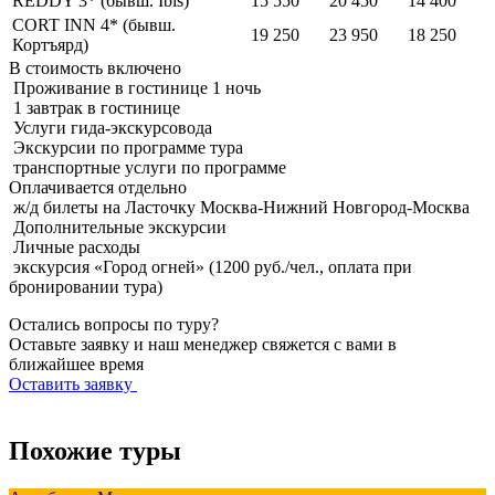
REDDY 3* (бывш. Ibis)
15 550
20 450
14 400
CORT INN 4* (бывш.
19 250
23 950
18 250
Кортъярд)
В стоимость
включено
Проживание в гостинице 1 ночь
1 завтрак в гостинице
Услуги гида-экскурсовода
Экскурсии по программе тура
транспортные услуги по программе
Оплачивается
отдельно
ж/д билеты на Ласточку Москва-Нижний Новгород-Москва
Дополнительные экскурсии
Личные расходы
экскурсия «Город огней» (1200 руб./чел., оплата при
бронировании тура)
Остались вопросы по туру?
Оставьте заявку и наш менеджер свяжется с вами в
ближайшее время
Оставить заявку
Похожие туры