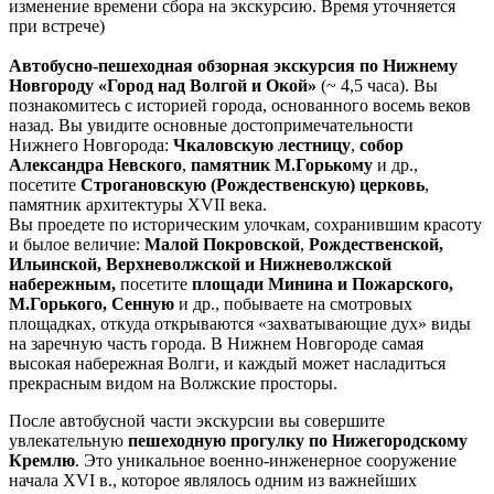
изменение времени сбора на экскурсию. Время уточняется
при встрече)
Автобусно-пешеходная обзорная экскурсия по Нижнему
Новгороду «Город над Волгой и Окой»
(~ 4,5 часа). Вы
познакомитесь с историей города, основанного восемь веков
назад. Вы увидите основные достопримечательности
Нижнего Новгорода:
Чкаловскую лестницу
,
собор
Александра Невского
,
памятник М.Горькому
и др.,
посетите
Строгановскую (Рождественскую) церковь
,
памятник архитектуры ХVII века.
Вы проедете по историческим улочкам, сохранившим красоту
и былое величие:
Малой Покровской
,
Рождественской,
Ильинской, Верхневолжской и Нижневолжской
набережным,
посетите
площади Минина и Пожарского,
М.Горького, Сенную
и др., побываете на смотровых
площадках, откуда открываются «захватывающие дух» виды
на заречную часть города. В Нижнем Новгороде самая
высокая набережная Волги, и каждый может насладиться
прекрасным видом на Волжские просторы.
После автобусной части экскурсии вы совершите
увлекательную
пешеходную прогулку по Нижегородскому
Кремлю
. Это уникальное военно-инженерное сооружение
начала XVI в., которое являлось одним из важнейших