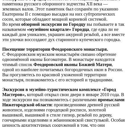
памятника русского оборонного зодчества XII века —
земляных валов. Этот памятник был сохранён по указанию
Екатерины II с помощью высадки на них субтропических
сосен, которые обладают мощной корневой системой.
Во время
обзорной экскурсии по Городцу
вы побываете в так
называемом
«музейном квартале» Городца
, где едва ли не
каждый дом уникален, украшен ажурной резьбой, а все вместе
эти улочки воссоздают дух старинного купеческого городка.
Посещение территории Феодоровского монастыря.
С Феодоровским мужским монастырём связано обретение
одноимённой иконы Богоматери. В монастыре находится
чтимый список
Феодоровской иконы Божией Матери
,
одной из наиболее почитаемых богородичных икон в России.
Вы прогуляетесь по красивой ухоженной территории
монастыря, познакомитесь с его историей и традициями.
Экскурсия в музейно-туристическом комплексе «Город
Мастеров»,
который открыл свои двери в январе 2010 года. В
ходе экскурсии вы познакомитесь с различными
промыслами
Нижегородской области
: произведениями древней русской
живописи, изделиями городецкой росписи, золотной
вышивкой, вышивкой в стиле гипюр, резьбой по дереву,
гончарными изделиями и жбанниковской свистулькой. Особая
ценность архитектурных сооружений в том, что они