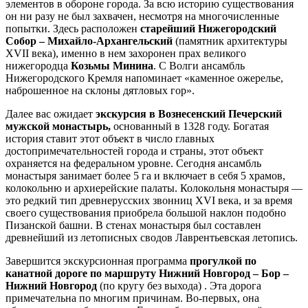
элементов в обороне города. За всю историю существования
он ни разу не был захвачен, несмотря на многочисленные
попытки. Здесь расположен
старейший Нижегородский
Собор – Михайло-Архангельский
(памятник архитектуры
ХVII века), именно в нем захоронен прах великого
нижегородца
Козьмы Минина
. С Волги ансамбль
Нижегородского Кремля напоминает «каменное ожерелье,
наброшенное на склоны дятловых гор».
Далее вас ожидает
экскурсия в Вознесенский Печерский
мужской монастырь,
основанный в 1328 году. Богатая
история ставит этот объект в число главных
достопримечательностей города и страны, этот объект
охраняется на федеральном уровне. Сегодня ансамбль
монастыря занимает более 5 га и включает в себя 5 храмов,
колокольню и архиерейские палаты. Колокольня монастыря —
это редкий тип древнерусских звонниц ХVI века, и за время
своего существования приобрела большой наклон подобно
Пизанской башни. В стенах монастыря был составлен
древнейший из летописных сводов Лаврентьевская летопись.
Завершится экскурсионная программа
прогулкой по
канатной дороге по маршруту Нижний Новгород – Бор –
Нижний Новгород
(по кругу без выхода) . Эта дорога
примечательна по многим причинам. Во-первых, она