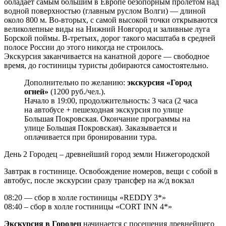
обладает самым большим в Европе безопорным пролётом над
водной поверхностью (главным руслом Волги) — длиной
около 800 м. Во-вторых, с самой высокой точки открываются
великолепные виды на Нижний Новгород и заливные луга
Борской поймы. В-третьих, дорог такого масштаба в средней
полосе России до этого никогда не строилось.
Экскурсия заканчивается на канатной дороге — свободное
время, до гостиницы туристы добираются самостоятельно.
Дополнительно по желанию:
экскурсия «Город
огней»
(1200 руб./чел.).
Начало в 19:00, продолжительность: 3 часа (2 часа
на автобусе + пешеходная экскурсия по улице
Большая Покровская. Окончание программы на
улице Большая Покровская). Заказывается и
оплачивается при бронировании тура.
День 2
Городец – древнейший город земли Нижегородской
Завтрак в гостинице. Освобождение номеров, вещи с собой в
автобус, после экскурсии сразу трансфер на ж/д вокзал
08:20 — сбор в холле гостиницы «REDDY 3*»
08:40 – сбор в холле гостиницы «CORT INN 4*»
Экскурсия в Городец
начинается с посещения древнейшего