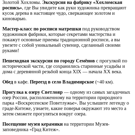
Золотой Хохломы.
Экскурсия на фабрику «Хохломская
роспись»
, где Вы увидите как руки художника превращают
кусок дерева в настоящее чудо, сверкающее золотом и
киноварью.
Мастер-класс по росписи матрешки
под руководством
художников фабрики, которые секретами мастерства и
покажут основные приемы традиционной росписи, а вы
увезете с собой уникальный сувенир, сделанный своими
руками!
Пешеходная экскурсия по городу Семёнов
с прогулкой по
исторической части, где сохранились старинные усадьбы и
дома с деревянной резьбой конца XIX — начала ХХ века.
Обед
в кафе.
Переезд в село Владимирское
(~40 км).
Прогулка к озеру Светлояр
— одному из самых загадочных
озер России, расположенному на территории природного
парка «Воскресенское Поветлужье». Вы услышите легенду о
граде-Китеже, узнаете, какие поверья окружают это место а
затем сможете прогуляться вокруг озера.
Посещение музея керамики
на территории Музея-
заповедника «Град Китеж».