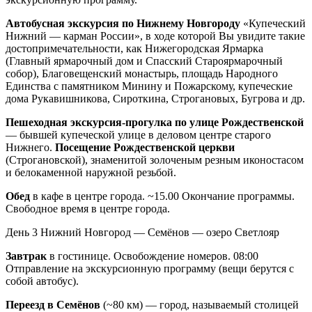
Автобусная экскурсия по Нижнему Новгороду
«Купеческий
Нижний — карман России», в ходе которой Вы увидите такие
достопримечательности, как Нижегородская Ярмарка
(Главный ярмарочный дом и Спасский Староярмарочный
собор), Благовещенский монастырь, площадь Народного
Единства с памятником Минину и Пожарскому, купеческие
дома Рукавишникова, Сироткина, Строгановых, Бугрова и др.
Пешеходная экскурсия-прогулка по улице Рождественской
— бывшей купеческой улице в деловом центре старого
Нижнего.
Посещение Рождественской церкви
(Строгановской), знаменитой золоченым резным иконостасом
и белокаменной наружной резьбой.
Обед
в кафе в центре города. ~15.00 Окончание программы.
Свободное время в центре города.
День 3
Нижний Новгород — Семёнов — озеро Светлояр
Завтрак
в гостинице. Освобождение номеров. 08:00
Отправление на экскурсионную программу (вещи берутся с
собой автобус).
Переезд в Семёнов
(~80 км) — город, называемый столицей