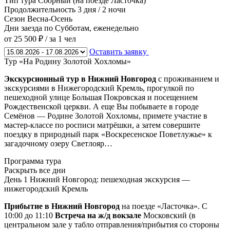
Тип тура
Сборный (на поезде Ласточка)
Продолжительность
3 дня / 2 ночи
Сезон
Весна-Осень
Дни заезда
по Субботам, еженедельно
от 25 500 ₽
/ за 1 чел
Оставить заявку
Тур «На Родину Золотой Хохломы»
Экскурсионный тур в Нижний Новгород
с проживанием и
экскурсиями в Нижегородский Кремль, прогулкой по
пешеходной улице Большая Покровская и посещением
Рождественской церкви. А еще Вы побываете в городе
Семёнов — Родине Золотой Хохломы, примете участие в
мастер-классе по росписи матрёшки, а затем совершите
поездку в природный парк «Воскресенское Поветлужье» к
загадочному озеру Светлояр…
Программа тура
Раскрыть все дни
День 1
Нижний Новгород: пешеходная экскурсия —
нижегородский Кремль
Прибытие в Нижний Новгород
на поезде «Ласточка». С
10:00 до 11:10
Встреча на ж/д вокзале
Московский (в
центральном зале у табло отправления/прибытия со стороны