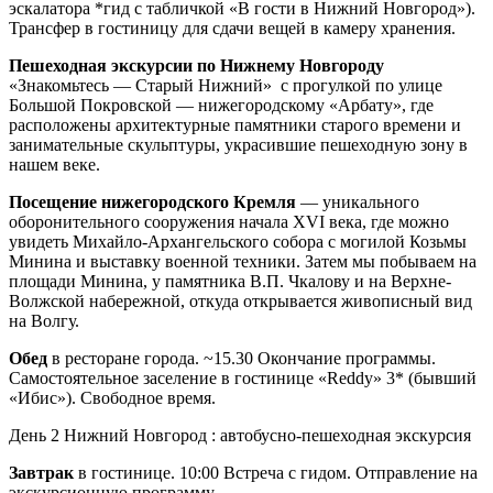
эскалатора *гид с табличкой «В гости в Нижний Новгород»).
Трансфер в гостиницу для сдачи вещей в камеру хранения.
Пешеходная экскурсии по Нижнему Новгороду
«Знакомьтесь — Старый Нижний» с прогулкой по улице
Большой Покровской — нижегородскому «Арбату», где
расположены архитектурные памятники старого времени и
занимательные скульптуры, украсившие пешеходную зону в
нашем веке.
Посещение нижегородского Кремля
— уникального
оборонительного сооружения начала XVI века, где можно
увидеть Михайло-Архангельского собора с могилой Козьмы
Минина и выставку военной техники. Затем мы побываем на
площади Минина, у памятника В.П. Чкалову и на Верхне-
Волжской набережной, откуда открывается живописный вид
на Волгу.
Обед
в ресторане города. ~15.30 Окончание программы.
Самостоятельное заселение в гостинице «Reddy» 3* (бывший
«Ибис»). Свободное время.
День 2
Нижний Новгород : автобусно-пешеходная экскурсия
Завтрак
в гостинице. 10:00 Встреча с гидом. Отправление на
экскурсионную программу.