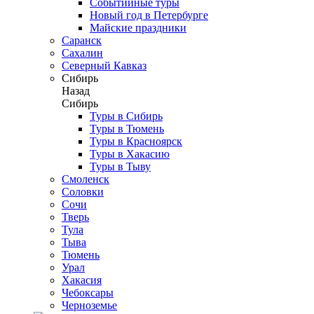
Событийные туры
Новый год в Петербурге
Майские праздники
Саранск
Сахалин
Северный Кавказ
Сибирь
Назад
Сибирь
Туры в Сибирь
Туры в Тюмень
Туры в Красноярск
Туры в Хакасию
Туры в Тыву
Смоленск
Соловки
Сочи
Тверь
Тула
Тыва
Тюмень
Урал
Хакасия
Чебоксары
Черноземье