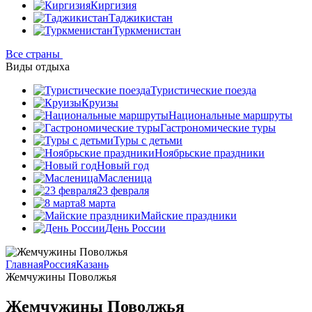
Киргизия
Таджикистан
Туркменистан
Все страны
Виды отдыха
Туристические поезда
Круизы
Национальные маршруты
Гастрономические туры
Туры с детьми
Ноябрьские праздники
Новый год
Масленица
23 февраля
8 марта
Майские праздники
День России
Главная
Россия
Казань
Жемчужины Поволжья
Жемчужины Поволжья