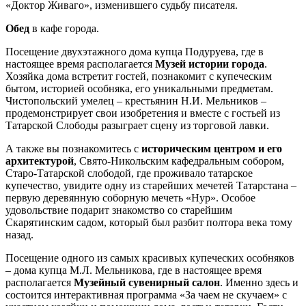
«Доктор Живаго», изменившего судьбу писателя.
Обед
в кафе города.
Посещение двухэтажного дома купца Подуруева, где в
настоящее время располагается
Музей истории города
.
Хозяйка дома встретит гостей, познакомит с купеческим
бытом, историей особняка, его уникальными предметам.
Чистопольский умелец – крестьянин Н.И. Мельников –
продемонстрирует свои изобретения и вместе с гостьей из
Татарской Слободы разыграет сцену из торговой лавки.
А также вы познакомитесь с
историческим центром и его
архитектурой
, Свято-Никольским кафедральным собором,
Старо-Татарской слободой, где проживало татарское
купечество, увидите одну из старейших мечетей Татарстана –
первую деревянную соборную мечеть «Нур». Особое
удовольствие подарит знакомство со старейшим
Скарятинским садом, который был разбит полтора века тому
назад.
Посещение одного из самых красивых купеческих особняков
– дома купца М.Л. Мельникова, где в настоящее время
располагается
Музейный сувенирный салон
. Именно здесь и
состоится интерактивная программа «За чаем не скучаем» с