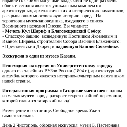
наравне со своими могучими владыками не один раз менял
облик и сегодня является уникальным комплексом
архитектурных, археологических и исторических памятников,
раскрывающих многовековую историю города. На
территории музея-заповедника, входящего в список
Всемирного наследия Юнеско, Вы увидите:
•
Мечеть Кул Шариф
и
Благовещенский Собор
;
• Спасскую башню, возведенную Постником Яковлевым и
Иваном Ширяем, строителями Собора Василия Блаженного;
• Президентский Дворец и
падающую Башню Сююмбике
.
Экскурсия в один из музеев Казани
.
Пешеходная экскурсия по Университетскому городку
одного из старейших ВУЗов России (1804 г.), архитектурный
ансамбль которого является историко-культурным памятником
нашей страны.
Интерактивная программа «Татарское чаепитие»
в одном
из малых музеев города раскроет секреты чайной церемонии,
которой славится татарский народ!
Размещение в гостинице. Свободное время. Ужин
самостоятельно.
День 2
Чистополь, обзорная экскурсия, музей Б. Пастернака,