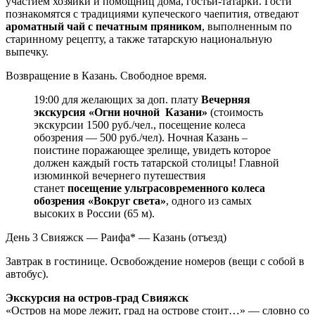
участием хозяйки и помощниц дома, гостьи-татарки. Гости
познакомятся с традициями купеческого чаепития, отведают
ароматный чай с печатным пряником
, выполненным по
старинному рецепту, а также татарскую национальную
выпечку.
Возвращение в Казань. Свободное время.
19:00 для желающих за доп. плату
Вечерняя
экскурсия «Огни ночной Казани»
(стоимость
экскурсии 1500 руб./чел., посещение колеса
обозрения — 500 руб./чел). Ночная Казань –
поистине поражающее зрелище, увидеть которое
должен каждый гость татарской столицы! Главной
изюминкой вечернего путешествия
станет
посещение ультрасовременного колеса
обозрения «Вокруг света»
, одного из самых
высоких в России (65 м).
День 3
Свияжск — Раифа* — Казань (отъезд)
Завтрак в гостинице. Освобождение номеров (вещи с собой в
автобус).
Экскурсия на остров-град Свияжск
«Остров на море лежит, град на острове стоит…» — словно со