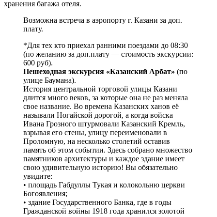
хранения багажа отеля.
Возможна встреча в аэропорту г. Казани за доп.
плату.
*Для тех кто приехал ранними поездами до 08:30
(по желанию за доп.плату — стоимость экскурсии:
600 руб).
Пешеходная экскурсия «Казанский Арбат»
(по
улице Баумана).
История центральной торговой улицы Казани
длится много веков, за которые она не раз меняла
свое название. Во времена Казанских ханов её
называли Ногайской дорогой, а когда войска
Ивана Грозного штурмовали Казанский Кремль,
взрывая его стены, улицу переименовали в
Проломную, на несколько столетий оставив
память об этом событии. Здесь собрано множество
памятников архитектуры и каждое здание имеет
свою удивительную историю! Вы обязательно
увидите:
• площадь Габдуллы Тукая и колокольню церкви
Богоявления;
• здание Государственного Банка, где в годы
Гражданской войны 1918 года хранился золотой