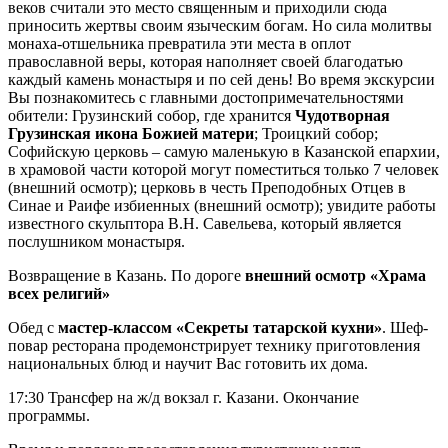
веков считали это место священным и приходили сюда
приносить жертвы своим языческим богам. Но сила молитвы
монаха-отшельника превратила эти места в оплот
православной веры, которая наполняет своей благодатью
каждый камень монастыря и по сей день! Во время экскурсии
Вы познакомитесь с главными достопримечательностями
обители: Грузинский собор, где хранится
Чудотворная
Грузинская икона Божией матери
; Троицкий собор;
Софийскую церковь – самую маленькую в Казанской епархии,
в храмовой части которой могут поместиться только 7 человек
(внешний осмотр); церковь в честь Преподобных Отцев в
Синае и Раифе избиенных (внешний осмотр); увидите работы
известного скульптора В.Н. Савельева, который является
послушником монастыря.
Возвращение в Казань. По дороге
внешний осмотр «Храма
всех религий»
Обед с
мастер-классом «Секреты татарской кухни»
. Шеф-
повар ресторана продемонстрирует технику приготовления
национальных блюд и научит Вас готовить их дома.
17:30 Трансфер на ж/д вокзал г. Казани. Окончание
программы.