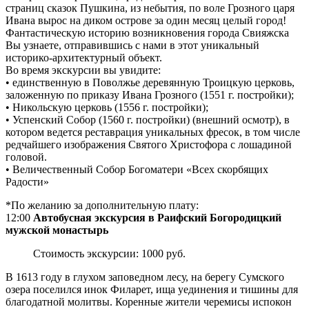
страниц сказок Пушкина, из небытия, по воле Грозного царя
Ивана вырос на диком острове за один месяц целый город!
Фантастическую историю возникновения города Свияжска
Вы узнаете, отправившись с нами в этот уникальный
историко-архитектурный объект.
Во время экскурсии вы увидите:
• единственную в Поволжье деревянную Троицкую церковь,
заложенную по приказу Ивана Грозного (1551 г. постройки);
• Никольскую церковь (1556 г. постройки);
• Успенский Собор (1560 г. постройки) (внешний осмотр), в
котором ведется реставрация уникальных фресок, в том числе
редчайшего изображения Святого Христофора с лошадиной
головой.
• Величественный Собор Богоматери «Всех скорбящих
Радости»
*По желанию за дополнительную плату:
12:00
Автобусная экскурсия в Раифский Богородицкий
мужской монастырь
Стоимость экскурсии: 1000 руб.
В 1613 году в глухом заповедном лесу, на берегу Сумского
озера поселился инок Филарет, ища уединения и тишины для
благодатной молитвы. Коренные жители черемисы испокон