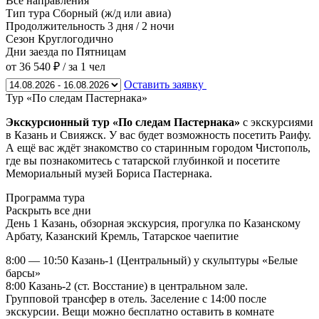
Все направления
Тип тура
Сборный (ж/д или авиа)
Продолжительность
3 дня / 2 ночи
Сезон
Круглогодично
Дни заезда
по Пятницам
от 36 540 ₽
/ за 1 чел
Оставить заявку
Тур «По следам Пастернака»
Экскурсионный тур «По следам Пастернака
»
с экскурсиями
в Казань и Свияжск. У вас будет возможность посетить Раифу.
А ещё вас ждёт знакомство со старинным городом Чистополь,
где вы познакомитесь с татарской глубинкой и посетите
Мемориальный музей Бориса Пастернака.
Программа тура
Раскрыть все дни
День 1
Казань, обзорная экскурсия, прогулка по Казанскому
Арбату, Казанский Кремль, Татарское чаепитие
8:00 — 10:50 Казань-1 (Центральный) у скульптуры «Белые
барсы»
8:00 Казань-2 (ст. Восстание) в центральном зале.
Групповой трансфер в отель. Заселение с 14:00 после
экскурсии. Вещи можно бесплатно оставить в комнате