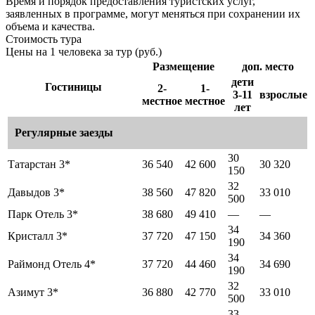
Время и порядок предоставления туристских услуг,
заявленных в программе, могут меняться при сохранении их
объема и качества.
Стоимость тура
Цены на 1 человека за тур (руб.)
Размещение
доп. место
дети
Гостиницы
2-
1-
3-11
взрослые
местное
местное
лет
Регулярные заезды
30
Татарстан 3*
36 540
42 600
30 320
150
32
Давыдов 3*
38 560
47 820
33 010
500
Парк Отель 3*
38 680
49 410
—
—
34
Кристалл 3*
37 720
47 150
34 360
190
34
Раймонд Отель 4*
37 720
44 460
34 690
190
32
Азимут 3*
36 880
42 770
33 010
500
33