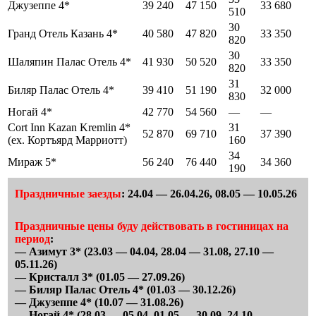
Джузеппе 4*
39 240
47 150
33 680
510
30
Гранд Отель Казань 4*
40 580
47 820
33 350
820
30
Шаляпин Палас Отель 4*
41 930
50 520
33 350
820
31
Биляр Палас Отель 4*
39 410
51 190
32 000
830
Ногай 4*
42 770
54 560
—
—
Cort Inn Kazan Kremlin 4*
31
52 870
69 710
37 390
(ex. Кортъярд Марриотт)
160
34
Мираж 5*
56 240
76 440
34 360
190
Праздничные заезды
: 24.04 — 26.04.26, 08.05 — 10.05.26
Праздничные цены буду действовать в гостиницах на
период
:
— Азимут 3* (23.03 — 04.04, 28.04 — 31.08, 27.10 —
05.11.26)
— Кристалл 3* (01.05 — 27.09.26)
— Биляр Палас Отель 4* (01.03 — 30.12.26)
— Джузеппе 4* (10.07 — 31.08.26)
— Ногай 4* (28.03 — 05.04, 01.05 — 30.09, 24.10 —