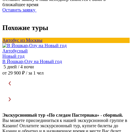
ближайшее время
Оставить заявку
Похожие туры
Автобус из Москвы
А
Автобусный
Новый год
В Йошкар-Олу на Новый год
В
5 дней / 4 ночи
5
от 29 900 ₽
/ за 1 чел
о
Экскурсионный тур «По следам Пастернака»
-
сборный.
Вы можете присоединиться к нашей экскурсионной группе в
Казани! Оплатите экскурсионный тур, купите билеты до
Казани и обратно и в назначенное время и месте Вас будет