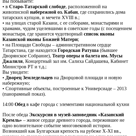
Вы побываете:
• в
Старо-Татарской слободе
, расположенной на
живописной
набережной оз. Кабан
, где сохранились дома
татарских купцов, и мечети XVIII в.;
• на улицах старой Казани, с ее соборами, монастырями и
храмами, чудом уцелевшими в советские годы (с посещением
монастыря, где хранится чудотворный
список иконы
Казанской иконы Божией Матери
;
• на Площади Свободы – административном сердце
Татарстана, где находится
Городская Ратуша
(бывшее
Дворянское Собрание),
Театр оперы и балета им. Мусы
Джалиля
, Концертный зал им. Салиха Сайдашева, Кабинет
Министров РТ и т.д.;
Вы увидите:
•
Дворец Земледельцев
на Дворцовой площади и новую
набережную;
• Спортивные объекты, построенные к Универсиаде – 2013
(панорамный показ).
14:00
Обед
в кафе города с элементами национальной кухни
После обеда
Экскурсия в музей-заповедник «Казанский
Кремль»
– живое сердце древнего города, пережившее не
одно волнительное событие многовековой истории.
Возникший как Булгарская крепость на рубеже X-XI вв.,