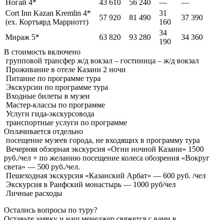
Ногай 4*
43 610
56 240
—
—
Cort Inn Kazan Kremlin 4*
31
57 920
81 490
37 390
(ex. Кортъярд Марриотт)
160
34
Мираж 5*
63 820
93 280
34 360
190
В стоимость
включено
групповой трансфер ж/д вокзал – гостиница – ж/д вокзал
Проживание в отеле Казани 2 ночи
Питание по программе тура
Экскурсии по программе тура
Входные билеты в музеи
Мастер-классы по программе
Услуги гида-экскурсовода
транспортные услуги по программе
Оплачивается
отдельно
посещение музеев города, не входящих в программу тура
Вечерняя обзорная экскурсия «Огни ночной Казани» 1500
руб./чел + по желанию посещение колеса обозрения «Вокруг
света» — 500 руб./чел.
Пешеходная экскурсия «Казанский Арбат» — 600 руб. /чел
Экскурсия в Раифский монастырь — 1000 руб/чел
Личные расходы
Остались вопросы по туру?
Оставьте заявку и наш менеджер свяжется с вами в