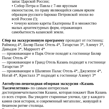
запас Царской России;
• Собор Петра и Павла с 7-ми ярусным
иконостасом, по праву являющийся самым ярким
образцом русского барокко Петровской эпохи во
всей России (!);
• точную копию кареты Екатерины II и множество
малых архитектурных форм, отражающих
самобытность казанской земли.
Сбор на экскурсионную программу
проходит от гостиниц:
Раймонд 4*, Биляр Палас Отель 4*, Татарстан 3*, Азимут 3*,
Давыдов 3*, Марриотт 4*
— проживающие в Парк Отеле походят к гостинице Биляр
Палас Отель 4*
— проживающие в Гранд Отель Казань подходят к гостинице
Татарстан 3*
— проживающие в Шаляпин Палас Отель 4*, Джузеппе 4*,
Ногай 4*, Кристалл 3* подходят к гостинице Азимут 3*
Автобусно-пешеходная обзорная экскурсия «Казань
Тысячелетняя»
по самым интересным
достопримечательностям Казани, которая покажет Вам Казань
со всех сторон. Вы увидите старинные улочки, где у каждого
камня своя история, и современный мегаполис, живущий в
бешеном ритме столицы.