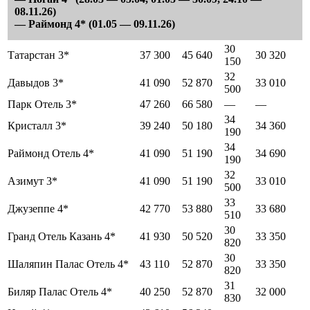
08.11.26)
— Раймонд 4* (01.05 — 09.11.26)
30
Татарстан 3*
37 300
45 640
30 320
150
32
Давыдов 3*
41 090
52 870
33 010
500
Парк Отель 3*
47 260
66 580
—
—
34
Кристалл 3*
39 240
50 180
34 360
190
34
Раймонд Отель 4*
41 090
51 190
34 690
190
32
Азимут 3*
41 090
51 190
33 010
500
33
Джузеппе 4*
42 770
53 880
33 680
510
30
Гранд Отель Казань 4*
41 930
50 520
33 350
820
30
Шаляпин Палас Отель 4*
43 110
52 870
33 350
820
31
Биляр Палас Отель 4*
40 250
52 870
32 000
830