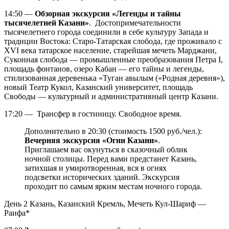
14:50 —
Обзорная экскурсия «Легенды и тайны
тысячелетней Казани»
. Достопримечательности
тысячелетнего города соединили в себе культуру Запада и
традиции Востока: Старо-Татарская слобода, где проживало с
XVI века татарское население, старейшая мечеть Марджани,
Суконная слобода — промышленные преобразования Петра I,
площадь фонтанов, озеро Кабан — его тайны и легенды,
стилизованная деревенька «Туган авылым («Родная деревня»),
новый Театр Кукол, Казанский университет, площадь
Свободы — культурный и административный центр Казани.
17:20 — Трансфер в гостиницу. Свободное время.
Дополнительно в 20:30 (стоимость 1500 руб./чел.):
Вечерняя экскурсия «Огни Казани»
.
Приглашаем вас окунуться в сказочный облик
ночной столицы. Перед вами предстанет Казань,
затихшая и умиротворенная, вся в огнях
подсветки исторических зданий. Экскурсия
проходит по самым ярким местам ночного города.
День 2
Казань, Казанский Кремль, Мечеть Кул-Шариф —
Раифа*