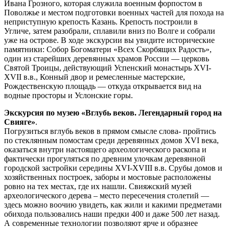
Ивана Грозного, которая служила военным форпостом в
Поволжье и местом подготовки военных частей для похода на
неприступную крепость Казань. Крепость построили в
Угличе, затем разобрали, сплавили вниз по Волге и собрали
уже на острове. В ходе экскурсии вы увидите исторические
памятники: Собор Богоматери «Всех Скорбящих Радость»,
один из старейших деревянных храмов России — церковь
Святой Троицы, действующий Успенский монастырь XVI-
XVII в.в., Конный двор и ремесленные мастерские,
Рождественскую площадь — откуда открывается вид на
водные просторы и Услонские горы.
Экскурсия по музею «Вглубь веков. Легендарный город на
Свияге»
.
Погрузиться вглубь веков в прямом смысле слова- пройтись
по стеклянным помостам среди деревянных домов XVI века,
оказаться внутри настоящего археологического раскопа и
фактически прогуляться по древним улочкам деревянной
городской застройки середины XVI-XVIII в.в. Срубы домов и
хозяйственных построек, заборы и мостовые расположены
ровно на тех местах, где их нашли. Свияжский музей
археологического дерева – место пересечения столетий —
здесь можно воочию увидеть, как жили и какими предметами
обихода пользовались наши предки 400 и даже 500 лет назад.
А современные технологии позволяют ярче и образнее