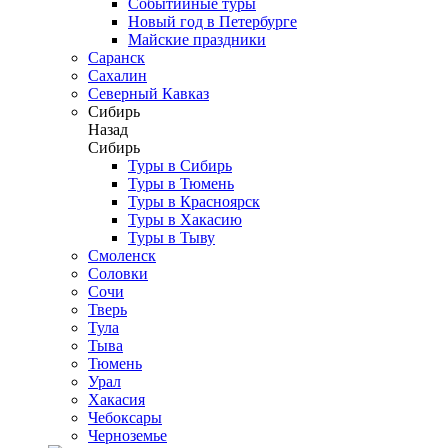
Событийные туры
Новый год в Петербурге
Майские праздники
Саранск
Сахалин
Северный Кавказ
Сибирь
Назад
Сибирь
Туры в Сибирь
Туры в Тюмень
Туры в Красноярск
Туры в Хакасию
Туры в Тыву
Смоленск
Соловки
Сочи
Тверь
Тула
Тыва
Тюмень
Урал
Хакасия
Чебоксары
Черноземье