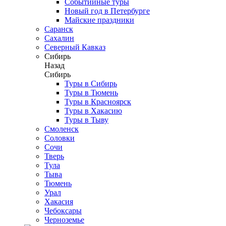
Событийные туры
Новый год в Петербурге
Майские праздники
Саранск
Сахалин
Северный Кавказ
Сибирь
Назад
Сибирь
Туры в Сибирь
Туры в Тюмень
Туры в Красноярск
Туры в Хакасию
Туры в Тыву
Смоленск
Соловки
Сочи
Тверь
Тула
Тыва
Тюмень
Урал
Хакасия
Чебоксары
Черноземье