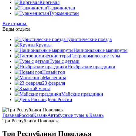
Киргизия
Таджикистан
Туркменистан
Все страны
Виды отдыха
Туристические поезда
Круизы
Национальные маршруты
Гастрономические туры
Туры с детьми
Ноябрьские праздники
Новый год
Масленица
23 февраля
8 марта
Майские праздники
День России
Главная
Россия
Казань
Автобусные туры в Казань
Три Республики Поволжья
Три Республики Поволжья