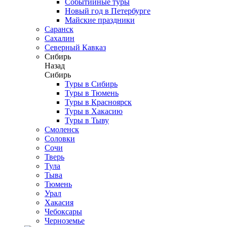
Событийные туры
Новый год в Петербурге
Майские праздники
Саранск
Сахалин
Северный Кавказ
Сибирь
Назад
Сибирь
Туры в Сибирь
Туры в Тюмень
Туры в Красноярск
Туры в Хакасию
Туры в Тыву
Смоленск
Соловки
Сочи
Тверь
Тула
Тыва
Тюмень
Урал
Хакасия
Чебоксары
Черноземье