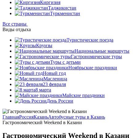
Киргизия
Таджикистан
Туркменистан
Все страны
Виды отдыха
Туристические поезда
Круизы
Национальные маршруты
Гастрономические туры
Туры с детьми
Ноябрьские праздники
Новый год
Масленица
23 февраля
8 марта
Майские праздники
День России
Главная
Россия
Казань
Автобусные туры в Казань
Гастрономический Weekend в Казани
Гастрономический Weekend в Казани