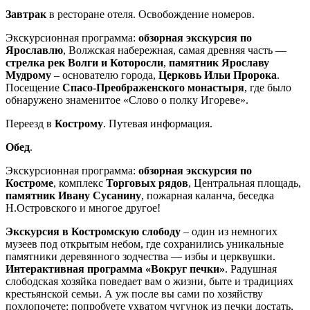
Завтрак
в ресторане отеля. Освобождение номеров.
Экскурсионная программа:
обзорная экскурсия по
Ярославлю
, Волжская набережная, самая древняя часть —
стрелка рек Волги и Которосли
,
памятник Ярославу
Мудрому
– основателю города,
Церковь Ильи Пророка
.
Посещение
Спасо-Преображенского монастыря
, где было
обнаружено знаменитое «Слово о полку Игореве».
Переезд в
Кострому
. Путевая информация.
Обед
.
Экскурсионная программа:
обзорная экскурсия по
Костроме
, комплекс
Торговых рядов
, Центральная площадь,
памятник Ивану Сусанину
, пожарная каланча, беседка
Н.Островского и многое другое!
Экскурсия в Костромскую слободу
– один из немногих
музеев под открытым небом, где сохранились уникальные
памятники деревянного зодчества — избы и церквушки.
Интерактивная программа «Вокруг печки»
. Радушная
слободская хозяйка поведает вам о жизни, быте и традициях
крестьянской семьи. А уж после вы сами по хозяйству
похлопочете: попробуете ухватом чугунок из печки достать,