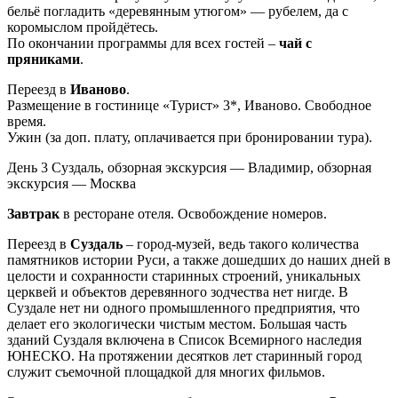
бельё погладить «деревянным утюгом» — рубелем, да с
коромыслом пройдётесь.
По окончании программы для всех гостей –
чай с
пряниками
.
Переезд в
Иваново
.
Размещение в гостинице «Турист» 3*, Иваново. Свободное
время.
Ужин (за доп. плату, оплачивается при бронировании тура).
День 3
Суздаль, обзорная экскурсия — Владимир, обзорная
экскурсия — Москва
Завтрак
в ресторане отеля. Освобождение номеров.
Переезд в
Суздаль
– город-музей, ведь такого количества
памятников истории Руси, а также дошедших до наших дней в
целости и сохранности старинных строений, уникальных
церквей и объектов деревянного зодчества нет нигде. В
Суздале нет ни одного промышленного предприятия, что
делает его экологически чистым местом. Большая часть
зданий Суздаля включена в Список Всемирного наследия
ЮНЕСКО. На протяжении десятков лет старинный город
служит съемочной площадкой для многих фильмов.