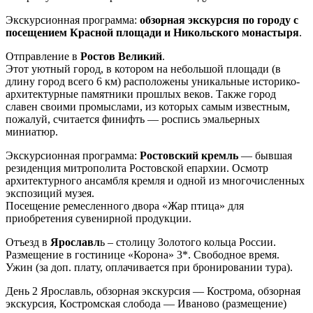
Экскурсионная программа:
обзорная экскурсия по городу с
посещением Красной площади и Никольского монастыря
.
Отправление в
Ростов Великий
.
Этот уютный город, в котором на небольшой площади (в
длину город всего 6 км) расположены уникальные историко-
архитектурные памятники прошлых веков. Также город
славен своими промыслами, из которых самым известным,
пожалуй, считается финифть — роспись эмальерных
миниатюр.
Экскурсионная программа:
Ростовский кремль
— бывшая
резиденция митрополита Ростовской епархии. Осмотр
архитектурного ансамбля кремля и одной из многочисленных
экспозиций музея.
Посещение ремесленного двора «Жар птица» для
приобретения сувенирной продукции.
Отъезд в
Ярославл
ь – столицу Золотого кольца России.
Размещение в гостинице «Корона» 3*. Свободное время.
Ужин (за доп. плату, оплачивается при бронировании тура).
День 2
Ярославль, обзорная экскурсия — Кострома, обзорная
экскурсия, Костромская слобода — Иваново (размещение)