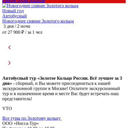
Раннее бронирование
Р
Новый год
Автобусный
Новогоднее сияние Золотого кольца
Н
3 дня / 2 ночи
3
от 27 900 ₽
/ за 1 чел
о
Автобусный тур «Золотое Кольцо России. Всё лучшее за 3
дня»
- сборный, и Вы можете присоединиться к нашей
экскурсионной группе в Москве! Оплатите экскурсионный
тур и в назначенное время и месте Вас будет встречать наш
представитель!
VTO
Все туры по Золотому кольцу
ООО «Нисса-Тур»