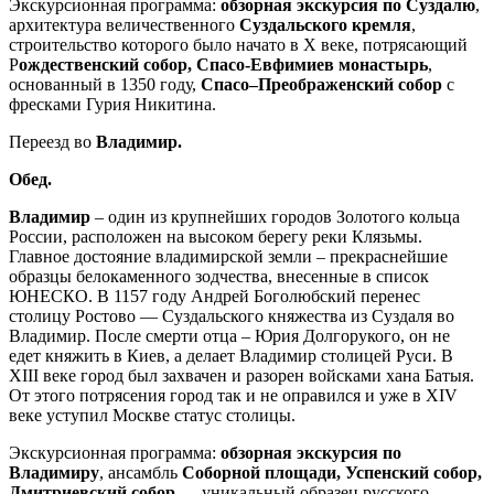
Экскурсионная программа:
обзорная экскурсия по Суздалю
,
архитектура величественного
Суздальского кремля
,
строительство которого было начато в X веке, потрясающий
Р
ождественский собор,
Спасо-Евфимиев монастырь
,
основанный в 1350 году,
Спасо–Преображенский собор
с
фресками Гурия Никитина.
Переезд во
Владимир.
Обед.
Владимир
– один из крупнейших городов Золотого кольца
России, расположен на высоком берегу реки Клязьмы.
Главное достояние владимирской земли – прекраснейшие
образцы белокаменного зодчества, внесенные в список
ЮНЕСКО. В 1157 году Андрей Боголюбский перенес
столицу Ростово — Суздальского княжества из Суздаля во
Владимир. После смерти отца – Юрия Долгорукого, он не
едет княжить в Киев, а делает Владимир столицей Руси. В
XIII веке город был захвачен и разорен войсками хана Батыя.
От этого потрясения город так и не оправился и уже в XIV
веке уступил Москве статус столицы.
Экскурсионная программа:
обзорная экскурсия по
Владимиру
, ансамбль
Соборной площади, Успенский собор,
Дмитриевский собор
— уникальный образец русского