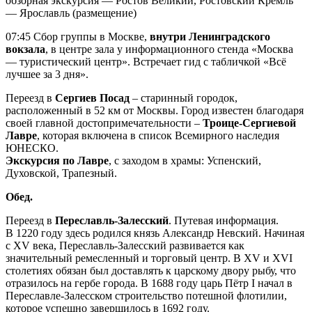
обзорная экскурсия — Ростов Великий, Ростовский Кремль
— Ярославль (размещение)
07:45 Сбор группы в Москве,
внутри Ленинградского
вокзала
, в центре зала у информационного стенда «Москва
— туристический центр». Встречает гид c табличкой «Всё
лучшее за 3 дня».
Переезд в
Сергиев Посад
– старинный городок,
расположенный в 52 км от Москвы. Город известен благодаря
своей главной достопримечательности –
Троице-Сергиевой
Лавре
, которая включена в список Всемирного наследия
ЮНЕСКО.
Экскурсия по Лавре
, с заходом в храмы: Успенский,
Духовской, Трапезный.
Обед.
Переезд в
Переславль-Залесский
. Путевая информация.
В 1220 году здесь родился князь Александр Невский. Начиная
с XV века, Переславль-Залесский развивается как
значительный ремесленный и торговый центр. В XV и XVI
столетиях обязан был доставлять к царскому двору рыбу, что
отразилось на гербе города. В 1688 году царь Пётр I начал в
Переславле-Залесском строительство потешной флотилии,
которое успешно завершилось в 1692 году.