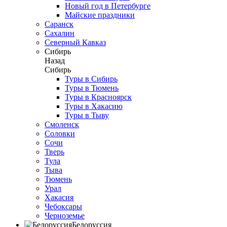
Новый год в Петербурге
Майские праздники
Саранск
Сахалин
Северный Кавказ
Сибирь
Назад
Сибирь
Туры в Сибирь
Туры в Тюмень
Туры в Красноярск
Туры в Хакасию
Туры в Тыву
Смоленск
Соловки
Сочи
Тверь
Тула
Тыва
Тюмень
Урал
Хакасия
Чебоксары
Черноземье
Белоруссия