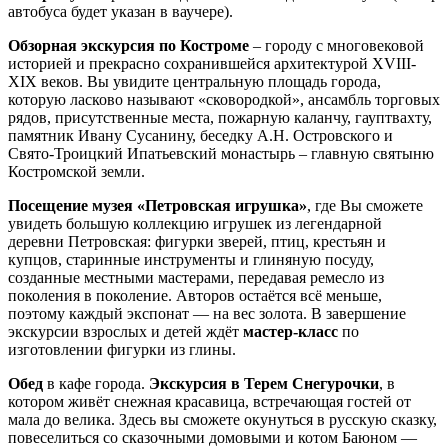
автобуса будет указан в ваучере).
Обзорная экскурсия по Костроме
– городу с многовековой
историей и прекрасно сохранившейся архитектурой XVIII-
XIX веков. Вы увидите центральную площадь города,
которую ласково называют «сковородкой», ансамбль торговых
рядов, присутственные места, пожарную каланчу, гауптвахту,
памятник Ивану Сусанину, беседку А.Н. Островского и
Свято-Троицкий Ипатьевский монастырь – главную святыню
Костромской земли.
Посещение музея «Петровская игрушка»
, где Вы сможете
увидеть большую коллекцию игрушек из легендарной
деревни Петровская: фигурки зверей, птиц, крестьян и
купцов, старинные инструменты и глиняную посуду,
созданные местными мастерами, передавая ремесло из
поколения в поколение. Авторов остаётся всё меньше,
поэтому каждый экспонат — на вес золота. В завершение
экскурсии взрослых и детей ждёт
мастер-класс
по
изготовлении фигурки из глины.
Обед
в кафе города.
Экскурсия в Терем Снегурочки
, в
котором живёт снежная красавица, встречающая гостей от
мала до велика. Здесь вы сможете окунуться в русскую сказку,
повеселиться со сказочными домовыми и котом Баюном —