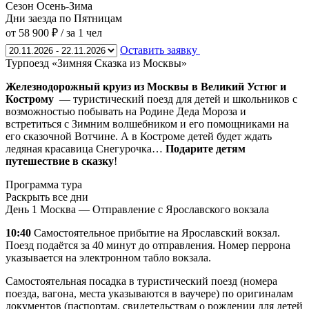
Сезон
Осень-Зима
Дни заезда
по Пятницам
от 58 900 ₽
/ за 1 чел
Оставить заявку
Турпоезд «Зимняя Сказка из Москвы»
Железнодорожный круиз из Москвы в Великий Устюг и
Кострому
— туристический поезд для детей и школьников с
возможностью побывать на Родине Деда Мороза и
встретиться с Зимним волшебником и его помощниками на
его сказочной Вотчине. А в Костроме детей будет ждать
ледяная красавица Снегурочка…
Подарите детям
путешествие в сказку
!
Программа тура
Раскрыть все дни
День 1
Москва — Отправление с Ярославского вокзала
10:40
Самостоятельное прибытие на Ярославский вокзал.
Поезд подаётся за 40 минут до отправления. Номер перрона
указывается на электронном табло вокзала.
Самостоятельная посадка в туристический поезд (номера
поезда, вагона, места указываются в ваучере) по оригиналам
документов (паспортам, свидетельствам о рождении для детей