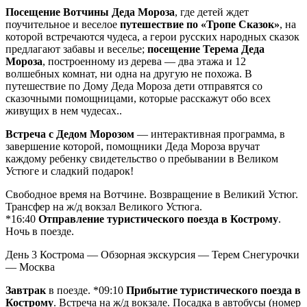
Посещение Вотчины Деда Мороза
, где детей ждет
поучительное и веселое
путешествие по «Тропе Сказок»
, на
которой встречаются чудеса, а герои русских народных сказок
предлагают забавы и веселье;
посещение Терема Деда
Мороза
, построенному из дерева — два этажа и 12
волшебных комнат, ни одна на другую не похожа. В
путешествие по Дому Деда Мороза дети отправятся со
сказочными помощницами, которые расскажут обо всех
живущих в нем чудесах..
Встреча с Дедом Морозом
— интерактивная программа, в
завершение которой, помощники Деда Мороза вручат
каждому ребенку свидетельство о пребывании в Великом
Устюге и сладкий подарок!
Свободное время на Вотчине. Возвращение в Великий Устюг.
Трансфер на ж/д вокзал Великого Устюга.
*16:40
Отправление туристического поезда в Кострому
.
Ночь в поезде.
День 3
Кострома — Обзорная экскурсия — Терем Снегурочки
— Москва
Завтрак
в поезде. *09:10
Прибытие туристического поезда в
Кострому
. Встреча на ж/д вокзале. Посадка в автобусы (номер