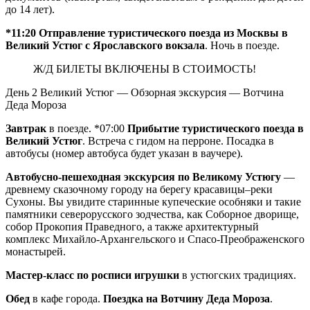
до 14 лет).
*11:20
Отправление туристического поезда из Москвы в
Великий Устюг с Ярославского вокзала
. Ночь в поезде.
Ж/Д БИЛЕТЫ ВКЛЮЧЕНЫ В СТОИМОСТЬ!
День 2
Великий Устюг — Обзорная экскурсия — Вотчина
Деда Мороза
Завтрак
в поезде. *07:00
Прибытие туристического поезда в
Великий Устюг
. Встреча с гидом на перроне. Посадка в
автобусы (номер автобуса будет указан в ваучере).
Автобусно-пешеходная экскурсия по Великому Устюгу
—
древнему сказочному городу на берегу красавицы–реки
Сухоны. Вы увидите старинные купеческие особняки и такие
памятники северорусского зодчества, как Соборное дворище,
собор Прокопия Праведного, а также архитектурный
комплекс Михайло-Архангельского и Спасо-Преображенского
монастырей.
Мастер-класс по росписи игрушки
в устюгских традициях.
Обед
в кафе города.
Поездка на Вотчину Деда Мороза
.