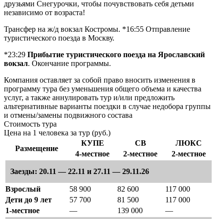
друзьями Снегурочки, чтобы почувствовать себя детьми
независимо от возраста!
Трансфер на ж/д вокзал Костромы. *16:55 Отправление
туристического поезда в Москву.
*23:29
Прибытие туристического поезда на Ярославский
вокзал
. Окончание программы.
Компания оставляет за собой право вносить изменения в
программу тура без уменьшения общего объема и качества
услуг, а также аннулировать тур и/или предложить
альтернативные варианты поездки в случае недобора группы
и отмены/замены подвижного состава
Стоимость тура
Цена на 1 человека за тур (руб.)
КУПЕ
СВ
ЛЮКС
Размещение
4-местное
2-местное
2-местное
Заезды: 20.11 — 22.11 и 27.11 — 29.11.26
Взрослый
58 900
82 600
117 000
Дети до 9 лет
57 700
81 500
117 000
1-местное
—
139 000
—