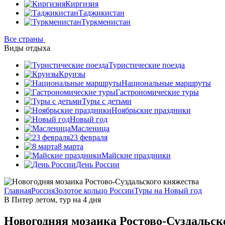
Киргизия
Таджикистан
Туркменистан
Все страны
Виды отдыха
Туристические поезда
Круизы
Национальные маршруты
Гастрономические туры
Туры с детьми
Ноябрьские праздники
Новый год
Масленица
23 февраля
8 марта
Майские праздники
День России
Главная
Россия
Золотое кольцо России
Туры на Новый год
В Питер летом, тур на 4 дня
Новогодняя мозаика Ростово-Суздальск