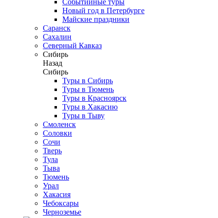
Событийные туры
Новый год в Петербурге
Майские праздники
Саранск
Сахалин
Северный Кавказ
Сибирь
Назад
Сибирь
Туры в Сибирь
Туры в Тюмень
Туры в Красноярск
Туры в Хакасию
Туры в Тыву
Смоленск
Соловки
Сочи
Тверь
Тула
Тыва
Тюмень
Урал
Хакасия
Чебоксары
Черноземье