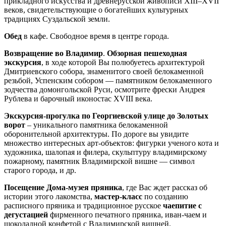
прикладного искусства и древнерусской живописи XIII–XVII
веков, свидетельствующие о богатейших культурных
традициях Суздальской земли.
Обед
в кафе. Свободное время в центре города.
Возвращение во Владимир
.
Обзорная пешеходная
экскурсия
, в ходе которой Вы полюбуетесь архитектурой
Дмитриевского собора, знаменитого своей белокаменной
резьбой, Успенским собором — памятником белокаменного
зодчества домонгольской Руси, осмотрите фрески Андрея
Рублева и барочный иконостас XVIII века.
Экскурсия-прогулка по Георгиевской улице до Золотых
ворот
– уникального памятника белокаменной
оборонительной архитектуры. По дороге вы увидите
множество интересных арт-объектов: фигурки ученого кота и
художника, шалопая и филера, скульптуру владимирскому
пожарному, памятник Владимирской вишне — символ
старого города, и др.
Посещение Дома-музея пряника
, где Вас ждет рассказ об
истории этого лакомства,
мастер-класс
по созданию
расписного пряника и традиционное русское
чаепитие с
дегустацией
фирменного печатного пряника, иван-чаем и
шоколадной конфетой с Владимирской вишней.