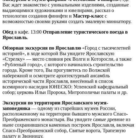
Вас ждет знакомство с уникальными изделиями, созданные
выдающимися художниками и ювелирами, рассказ о
технологии создания финифти и
Мастер-класс
с
возможностью своими руками создать эмалевую миниатюру.
Обед
в кафе. 13:00
Отправление туристического поезда в
Ярославль
.
Обзорная экскурсия по Ярославлю
«Город с тысячелетней
историей», в ходе которой Вы увидите Ярославскую
«Стрелку» — место слияния рек Волги и Которосли, а также
«Рубленый город», с которого начиналось строительство
города. Кроме того, Вы прогуляетесь по Волжской
набережной и осмотрите архитектурный ансамбль
исторической части Ярославля, внесённый в список
всемирного наследия ЮНЕСКО: Успенский кафедральный
собор; церковь Ильи Пророка, Митрополичьи палаты и др.
Экскурсия по территории Ярославского музея-
заповедника
— одному из старейших музеев России,
расположенному на территории бывшего мужского Спасо-
Преображенского монастыря. Вы увидите самые древние из
ныне сохранившихся каменных построек Ярославля, включая
Спасо-Преображенский собор, Святые ворота, Трапезную
палату и Звонницу.