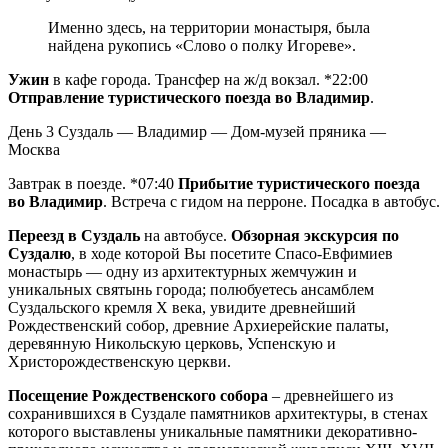
Именно здесь, на территории монастыря, была
найдена рукопись «Слово о полку Игореве».
Ужин
в кафе города. Трансфер на ж/д вокзал. *22:00
Отправление туристического поезда во Владимир
.
День 3
Суздаль — Владимир — Дом-музей пряника —
Москва
Завтрак в поезде. *07:40
Прибытие туристического поезда
во Владимир
. Встреча с гидом на перроне. Посадка в автобус.
Переезд в Суздаль
на автобусе.
Обзорная экскурсия по
Суздалю
, в ходе которой Вы посетите Спасо-Евфимиев
монастырь — одну из архитектурных жемчужин и
уникальных святынь города; полюбуетесь ансамблем
Суздальского кремля X века, увидите древнейший
Рождественский собор, древние Архиерейские палаты,
деревянную Никольскую церковь, Успенскую и
Христорождественскую церкви.
Посещение Рождественского собора
– древнейшего из
сохранившихся в Суздале памятников архитектуры, в стенах
которого выставлены уникальные памятники декоративно-