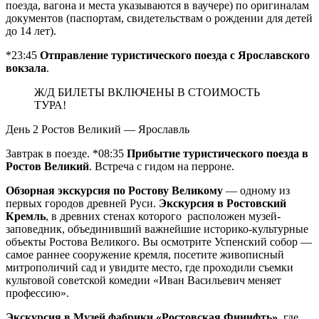
поезда, вагона и места указываются в ваучере) по оригиналам
документов (паспортам, свидетельствам о рождении для детей
до 14 лет).
*23:45
Отправление туристического поезда с Ярославского
вокзала
.
Ж/Д БИЛЕТЫ ВКЛЮЧЕНЫ В СТОИМОСТЬ
ТУРА!
День 2
Ростов Великий — Ярославль
Завтрак в поезде. *08:35
Прибытие туристического поезда в
Ростов Великий
. Встреча с гидом на перроне.
Обзорная экскурсия по Ростову Великому
— одному из
первых городов древней Руси.
Экскурсия в Ростовский
Кремль
, в древних стенах которого расположен музей-
заповедник, объединивший важнейшие историко-культурные
объекты Ростова Великого. Вы осмотрите Успенский собор —
самое раннее сооружение кремля, посетите живописный
митрополичий сад и увидите место, где проходили съемки
культовой советской комедии «Иван Васильевич меняет
профессию».
Экскурсия в Музей фабрики «Ростовская Финифть»
, где