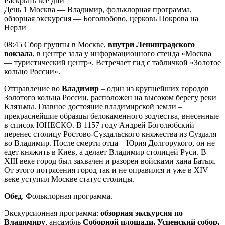
Раскрыть все дни
День 1
Москва — Владимир, фольклорная программа,
обзорная экскурсия — Боголюбово, церковь Покрова на
Нерли
08:45 Сбор группы в Москве,
внутри Ленинградского
вокзала
, в центре зала у информационного стенда «Москва
— туристический центр». Встречает гид c табличкой «Золотое
кольцо России».
Отправление во
Владимир
– один из крупнейших городов
Золотого кольца России, расположен на высоком берегу реки
Клязьмы. Главное достояние владимирской земли –
прекраснейшие образцы белокаменного зодчества, внесенные
в список ЮНЕСКО. В 1157 году Андрей Боголюбский
перенес столицу Ростово-Суздальского княжества из Суздаля
во Владимир. После смерти отца – Юрия Долгорукого, он не
едет княжить в Киев, а делает Владимир столицей Руси. В
XIII веке город был захвачен и разорен войсками хана Батыя.
От этого потрясения город так и не оправился и уже в XIV
веке уступил Москве статус столицы.
Обед
. Фольклорная программа.
Экскурсионная программа:
обзорная экскурсия по
Владимиру
, ансамбль
Соборной площади, Успенский собор,