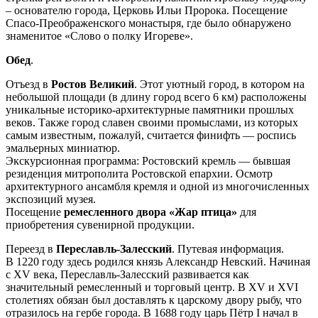
– основателю города, Церковь Ильи Пророка. Посещение
Спасо-Преображенского монастыря, где было обнаружено
знаменитое «Слово о полку Игореве».
Обед
.
Отъезд в
Ростов Великий
. Этот уютный город, в котором на
небольшой площади (в длину город всего 6 км) расположены
уникальные историко-архитектурные памятники прошлых
веков. Также город славен своими промыслами, из которых
самым известным, пожалуй, считается финифть — роспись
эмальерных миниатюр.
Экскурсионная программа: Ростовский кремль — бывшая
резиденция митрополита Ростовской епархии. Осмотр
архитектурного ансамбля кремля и одной из многочисленных
экспозиций музея.
Посещение
ремесленного двора «Жар птица»
для
приобретения сувенирной продукции.
Переезд в
Переславль-Залесский
. Путевая информация.
В 1220 году здесь родился князь Александр Невский. Начиная
с XV века, Переславль-Залесский развивается как
значительный ремесленный и торговый центр. В XV и XVI
столетиях обязан был доставлять к царскому двору рыбу, что
отразилось на гербе города. В 1688 году царь Пётр I начал в