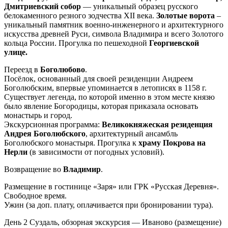
Дмитриевский собор
— уникальный образец русского
белокаменного резного зодчества XII века.
Золотые ворота
–
уникальный памятник военно-инженерного и архитектурного
искусства древней Руси, символа Владимира и всего Золотого
кольца России. Прогулка по пешеходной
Георгиевской
улице.
Переезд в
Боголюбово
.
Посёлок, основанный для своей резиденции Андреем
Боголюбским, впервые упоминается в летописях в 1158 г.
Существует легенда, по которой именно в этом месте князю
было явление Богородицы, которая приказала основать
монастырь и город.
Экскурсионная программа:
Великокняжеская резиденция
Андрея Боголюбского
, архитектурный ансамбль
Боголюбского монастыря. Прогулка к
храму Покрова на
Нерли
(в зависимости от погодных условий).
Возвращение во
Владимир
.
Размещение в гостинице «Заря» или ГРК «Русская Деревня».
Свободное время.
Ужин (за доп. плату, оплачивается при бронировании тура).
День 2
Суздаль, обзорная экскурсия — Иваново (размещение)