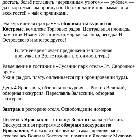
достать, бельё погладить «деревянным утюгом» — рубелем —
да с коро-мыслом пройдутся. По окончании программы для
всех гостей – чай с пряниками.
Экскурсионная программа:
обзорная экскурсия по
Костроме
, комплекс Торговых рядов, Центральная площадь,
памятник Ивану Сусанину, пожарная каланча, беседка Н.
Островского и многое другое!
В летнее время будет предложена теплоходная
прогулка по Волге (входит в стоимость тура)
Размещение в гостинице «Сусанин парк-отель» 3*. Свободное
время.
Ужин (за доп. плату, оплачивается при бронировании тура).
День 4
Ярославль, обзорная экскурсия — Ростов Великий,
обзорная экскурсия, Переславль-Залесский, обзорная
экскурсия
Завтрак
в ресторане отеля. Освобождение номеров.
Переезд в
Ярославль
– столицу Золотого кольца России.
Экскурсионная программа:
обзорная экскурсия по
Ярославлю
, Волжская набережная, самая древняя часть —
стрелка рек Волги и Которосли, памятник Ярославу Мудрому