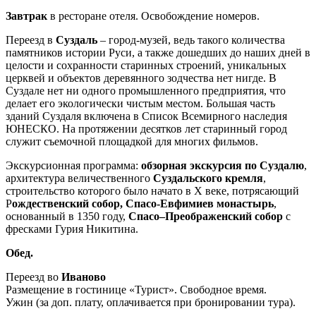
Завтрак
в ресторане отеля. Освобождение номеров.
Переезд в
Суздаль
– город-музей, ведь такого количества
памятников истории Руси, а также дошедших до наших дней в
целости и сохранности старинных строений, уникальных
церквей и объектов деревянного зодчества нет нигде. В
Суздале нет ни одного промышленного предприятия, что
делает его экологически чистым местом. Большая часть
зданий Суздаля включена в Список Всемирного наследия
ЮНЕСКО. На протяжении десятков лет старинный город
служит съемочной площадкой для многих фильмов.
Экскурсионная программа:
обзорная экскурсия по Суздалю
,
архитектура величественного
Суздальского кремля
,
строительство которого было начато в X веке, потрясающий
Р
ождественский собор,
Спасо-Евфимиев монастырь
,
основанный в 1350 году,
Спасо–Преображенский собор
с
фресками Гурия Никитина.
Обед.
Переезд во
Иваново
Размещение в гостинице «Турист». Свободное время.
Ужин (за доп. плату, оплачивается при бронировании тура).