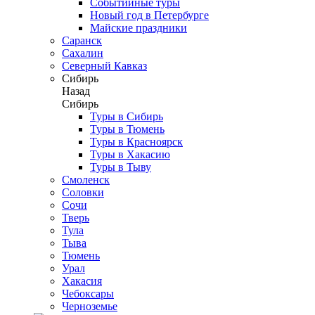
Событийные туры
Новый год в Петербурге
Майские праздники
Саранск
Сахалин
Северный Кавказ
Сибирь
Назад
Сибирь
Туры в Сибирь
Туры в Тюмень
Туры в Красноярск
Туры в Хакасию
Туры в Тыву
Смоленск
Соловки
Сочи
Тверь
Тула
Тыва
Тюмень
Урал
Хакасия
Чебоксары
Черноземье