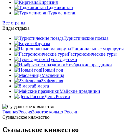
Киргизия
Таджикистан
Туркменистан
Все страны
Виды отдыха
Туристические поезда
Круизы
Национальные маршруты
Гастрономические туры
Туры с детьми
Ноябрьские праздники
Новый год
Масленица
23 февраля
8 марта
Майские праздники
День России
Главная
Россия
Золотое кольцо России
Суздальское княжество
Суздальское княжество