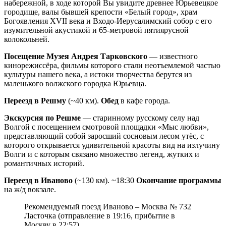
набережной, в ходе которой Вы увидите древнее Юрьевецкое
городище, валы бывшей крепости «Белый город», храм
Богоявления XVII века и Входо-Иерусалимский собор с его
изумительной акустикой и 65-метровой пятиярусной
колокольней.
Посещение Музея Андрея Тарковского
— известного
кинорежиссёра, фильмы которого стали неотъемлемой частью
культуры нашего века, а истоки творчества берутся из
маленького волжского городка Юрьевца.
Переезд в Решму
(~40 км).
Обед
в кафе города.
Экскурсия по Решме
— старинному русскому селу над
Волгой с посещением смотровой площадки «Мыс любви»,
представляющий собой заросший сосновым лесом утёс, с
которого открывается удивительной красоты вид на излучину
Волги и с которым связано множество легенд, жутких и
романтичных историй.
Переезд в Иваново
(~130 км). ~18:30
Окончание программы
на ж/д вокзале.
Рекомендуемый поезд Иваново – Москва № 732
Ласточка (отправление в 19:16, прибытие в
Москву в 22:57)