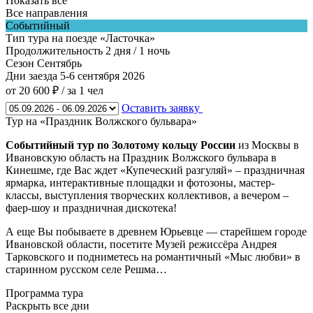
Показать все
Все направления
Событийный
Тип тура
на поезде «Ласточка»
Продолжительность
2 дня / 1 ночь
Сезон
Сентябрь
Дни заезда
5-6 сентября 2026
от 20 600 ₽
/ за 1 чел
Оставить заявку
Тур на «Праздник Волжского бульвара»
Событийный тур по Золотому кольцу России
из Москвы в
Ивановскую область на Праздник Волжского бульвара в
Кинешме, где Вас ждет «Купеческий разгуляй» – праздничная
ярмарка, интерактивные площадки и фотозоны, мастер-
классы, выступления творческих коллективов, а вечером –
фаер-шоу и праздничная дискотека!
А еще Вы побываете в древнем Юрьевце — старейшем городе
Ивановской области, посетите Музей режиссёра Андрея
Тарковского и подниметесь на романтичный «Мыс любви» в
старинном русском селе Решма…
Программа тура
Раскрыть все дни