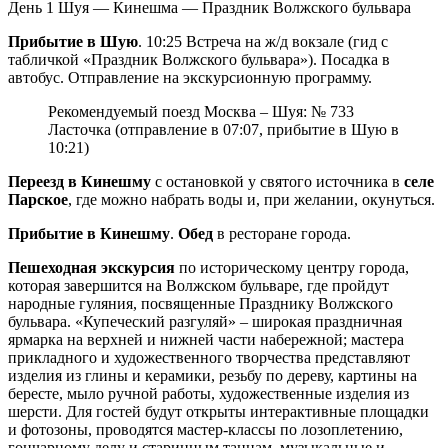
День 1
Шуя — Кинешма — Праздник Волжского бульвара
Прибытие в Шую
. 10:25 Встреча на ж/д вокзале (гид с
табличкой «Праздник Волжского бульвара»). Посадка в
автобус. Отправление на экскурсионную программу.
Рекомендуемый поезд Москва – Шуя: № 733
Ласточка (отправление в 07:07, прибытие в Шую в
10:21)
Переезд в Кинешму
с остановкой у святого источника в
селе
Парское
, где можно набрать воды и, при желании, окунуться.
Прибытие в Кинешму
.
Обед
в ресторане города.
Пешеходная экскурсия
по историческому центру города,
которая завершится на Волжском бульваре, где пройдут
народные гуляния, посвященные Празднику Волжского
бульвара. «Купеческий разгуляй» – широкая праздничная
ярмарка на верхней и нижней части набережной; мастера
прикладного и художественного творчества представляют
изделия из глины и керамики, резьбу по дереву, картины на
бересте, мыло ручной работы, художественные изделия из
шерсти. Для гостей будут открыты интерактивные площадки
и фотозоны, проводятся мастер-классы по лозоплетению,
гончарному делу и старинным танцам, музыкальные и