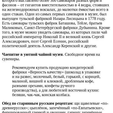
которого выставлено более 300 самоваров разных форм и
фасонов – от гигантов вместительностью в 4 ведра, стоявших
на железнодорожных вокзалах, до малютки ёмкостью всего в
один стакан. Один из самых первых самоваров в музее, был
выпущен тульской фабрикой Назара Лисицына в 1778 году.
Есть самовары тульских фабрик Баташова, Тейле, братьев
Маликовых, Санкт-Петербургской фабрики Дубынина. Кроме
того, в музее можно увидеть самовары, из которых пили чай
российский император Николай II и великий князь Сергей
Александрович, поэт Сергей Есенин, российский
политический деятель Александр Керенский и другие.
Чаепитие в уютной чайной музея
. Свободное время на
сувениры.
Рекомендуем купить продукцию кондитерской
фабрики «Верность качеству» (шоколад в упаковке
и на развес, молочный, белый, горький, с корицей,
малиной, вишней и клюквой, дробленым кофе,
разными орехами, конфеты ручного
производства), а для любителей восточной кухни:
беляши, чак-чак, конская колбаса.
Обед по старинным русским рецептам
: щи щавелевые «по-
древнерусски»; цыплёнок, запечённый «по-Евпатьевски»,
фаршированный гречкой и овощами, гарнир: запечённые