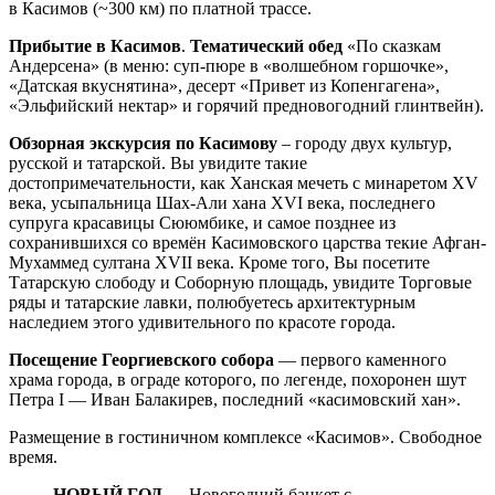
в Касимов (~300 км) по платной трассе.
Прибытие в Касимов
.
Тематический обед
«По сказкам
Андерсена» (в меню: суп-пюре в «волшебном горшочке»,
«Датская вкуснятина», десерт «Привет из Копенгагена»,
«Эльфийский нектар» и горячий предновогодний глинтвейн).
Обзорная экскурсия по Касимову
– городу двух культур,
русской и татарской. Вы увидите такие
достопримечательности, как Ханская мечеть с минаретом XV
века, усыпальница Шах-Али хана XVI века, последнего
супруга красавицы Сююмбике, и самое позднее из
сохранившихся со времён Касимовского царства текие Афган-
Мухаммед султана XVII века. Кроме того, Вы посетите
Татарскую слободу и Соборную площадь, увидите Торговые
ряды и татарские лавки, полюбуетесь архитектурным
наследием этого удивительного по красоте города.
Посещение Георгиевского собора
— первого каменного
храма города, в ограде которого, по легенде, похоронен шут
Петра I — Иван Балакирев, последний «касимовский хан».
Размещение в гостиничном комплексе «Касимов». Свободное
время.
НОВЫЙ ГОД
— Новогодний банкет с