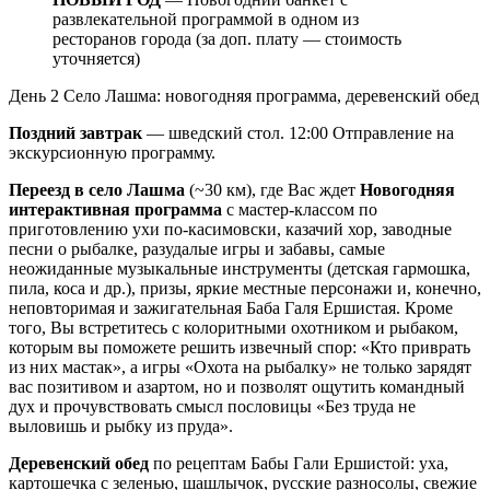
развлекательной программой в одном из
ресторанов города (за доп. плату — стоимость
уточняется)
День 2
Село Лашма: новогодняя программа, деревенский обед
Поздний завтрак
— шведский стол. 12:00 Отправление на
экскурсионную программу.
Переезд в село Лашма
(~30 км), где Вас ждет
Новогодняя
интерактивная программа
с мастер-классом по
приготовлению ухи по-касимовски, казачий хор, заводные
песни о рыбалке, разудалые игры и забавы, самые
неожиданные музыкальные инструменты (детская гармошка,
пила, коса и др.), призы, яркие местные персонажи и, конечно,
неповторимая и зажигательная Баба Галя Ершистая. Кроме
того, Вы встретитесь с колоритными охотником и рыбаком,
которым вы поможете решить извечный спор: «Кто приврать
из них мастак», а игры «Охота на рыбалку» не только зарядят
вас позитивом и азартом, но и позволят ощутить командный
дух и прочувствовать смысл пословицы «Без труда не
выловишь и рыбку из пруда».
Деревенский обед
по рецептам Бабы Гали Ершистой: уха,
картошечка с зеленью, шашлычок, русские разносолы, свежие