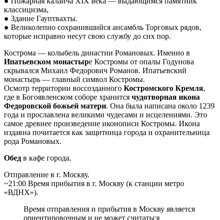
● Пожарная каланча XIX века — выдающимся памятник
классицизма,
● Здание Гауптвахты.
● Великолепно сохранившийся ансамбль Торговых рядов,
которые исправно несут свою службу до сих пор.
Кострома — колыбель династии Романовых. Именно в
Ипатьевском монастыр
е Костромы от опалы Годунова
скрывался Михаил Федорович Романов. Ипатьевский
монастырь — главный символ Костромы.
Осмотр территории воссозданного
Костромского Кремля
,
где в Богоявленском соборе хранится
чудотворная икона
Федоровской божьей матери
. Она была написана около 1239
года и прославлена великими чудесами и исцелениями. Это
самое древнее произведение иконописи Костромы. Икона
издавна почитается как защитница города и охранительница
рода Романовых.
Обед
в кафе города.
Отправление в г. Москву.
~21:00 Время прибытия в г. Москву (к станции метро
«ВДНХ»).
Время отправления и прибытия в Москву является
ориентировочным и не может считаться