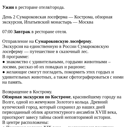
Ужин
в ресторане отеля/города.
День 2
Сумароковская лосеферма — Кострома, обзорная
экскурсия, Ипатьевский монастырь — Москва
07:00
Завтрак
в ресторане отеля.
Отправление на
Сумароковскую лосеферму
.
Экскурсия на единственную в России Сумароковскую
лосеферму — путешествие в сказочный лес.
В программе:
● знакомство с удивительными, гордыми животными –
лосями, рассказ об их повадках и рационе;
● желающие смогут погладить, покормить этих гордых и
удивительных животных, а также сфотографироваться с ними
на память.
Возвращение в Кострому.
Обзорная экскурсия по Костроме
, красивейшему городу на
Волге, одной из жемчужин Золотого кольца. Древний
купеческий город, который сохранил до наших дней
первозданный облик архитектурного ансамбля XVIII века,
приоткроет завесу тайны своей неповторимой истории.
В центре расположены: