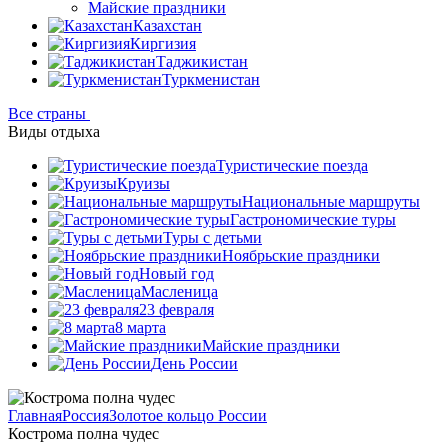
Майские праздники
Казахстан
Киргизия
Таджикистан
Туркменистан
Все страны
Виды отдыха
Туристические поезда
Круизы
Национальные маршруты
Гастрономические туры
Туры с детьми
Ноябрьские праздники
Новый год
Масленица
23 февраля
8 марта
Майские праздники
День России
Главная
Россия
Золотое кольцо России
Кострома полна чудес