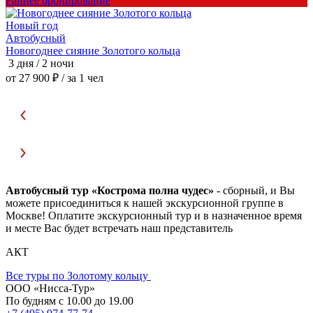
Раннее бронирование
Р
Новый год
Автобусный
Новогоднее сияние Золотого кольца
Н
3 дня / 2 ночи
3
от 27 900 ₽
/ за 1 чел
о
Автобусный тур «Кострома полна чудес»
- сборный, и Вы
можете присоединиться к нашей экскурсионной группе в
Москве! Оплатите экскурсионный тур и в назначенное время
и месте Вас будет встречать наш представитель
АКТ
Все туры по Золотому кольцу
ООО «Нисса-Тур»
По будням с 10.00 до 19.00