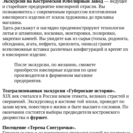
Экскурсия на Костромской Ювелирный Завод
— ведущее
и старейшее предприятие ювелирной отрасли. Вы
познакомитесь с современным процессом изготовления
ювелирного изделия от эскиза художника до прилавка
магазина.
Здесь расскажут и наглядно продемонстрируют технологии
литья и штамповки, восковки, монтировки, полировки,
закрепки камней. Вы увидите как из сырья (топаза, родонита,
обсидиана, агата, нефрита, хризолита, оникса) гранят
всевозможные вставки различных конфигураций и крепят их
в ювелирное изделие.
После экскурсии, по желанию, сможете
приобрести ювелирные изделия по цене
производителя в фирменном магазине
предприятия.
Театрализованная экскурсия «Губернские истории».
XIX век считался в России веком этикета, великих страстей и
свершений. Экскурсовод в костюме той эпохи, проведет по
залам музея, повествуя о жизни и быте высшего сословия. По
окончании состоятся выборы предводителя костромского
дворянства и
фуршет
.
Посещение «Терема Снегурочки».
Героиня сказки и ее помощники проведут гостей по подворью