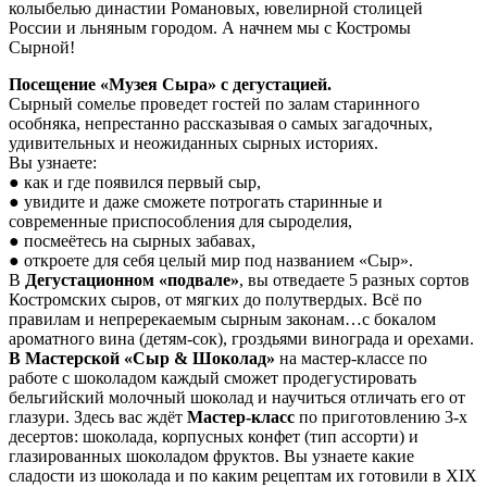
колыбелью династии Романовых, ювелирной столицей
России и льняным городом. А начнем мы с Костромы
Сырной!
Посещение «Музея Сыра» с дегустацией.
Сырный сомелье проведет гостей по залам старинного
особняка, непрестанно рассказывая о самых загадочных,
удивительных и неожиданных сырных историях.
Вы узнаете:
● как и где появился первый сыр,
● увидите и даже сможете потрогать старинные и
современные приспособления для сыроделия,
● посмеётесь на сырных забавах,
● откроете для себя целый мир под названием «Сыр».
В
Дегустационном «подвале»
, вы отведаете 5 разных сортов
Костромских сыров, от мягких до полутвердых. Всё по
правилам и непререкаемым сырным законам…с бокалом
ароматного вина (детям-сок), гроздьями винограда и орехами.
В Мастерской «Сыр & Шоколад»
на мастер-классе по
работе с шоколадом каждый сможет продегустировать
бельгийский молочный шоколад и научиться отличать его от
глазури. Здесь вас ждёт
Мастер-класс
по приготовлению 3-х
десертов: шоколада, корпусных конфет (тип ассорти) и
глазированных шоколадом фруктов. Вы узнаете какие
сладости из шоколада и по каким рецептам их готовили в XIX