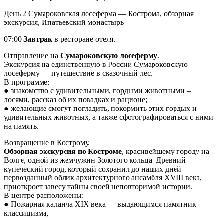
День 2
Сумароковская лосеферма — Кострома, обзорная
экскурсия, Ипатьевский монастырь
07:00
Завтрак
в ресторане отеля.
Отправление на
Сумароковскую лосеферму
.
Экскурсия на единственную в России Сумароковскую
лосеферму — путешествие в сказочный лес.
В программе:
● знакомство с удивительными, гордыми животными –
лосями, рассказ об их повадках и рационе;
● желающие смогут погладить, покормить этих гордых и
удивительных животных, а также сфотографироваться с ними
на память.
Возвращение в Кострому.
Обзорная экскурсия по Костроме
, красивейшему городу на
Волге, одной из жемчужин Золотого кольца. Древний
купеческий город, который сохранил до наших дней
первозданный облик архитектурного ансамбля XVIII века,
приоткроет завесу тайны своей неповторимой истории.
В центре расположены:
● Пожарная каланча XIX века — выдающимся памятник
классицизма,