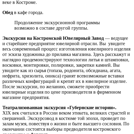
веке в Костроме.
Обед
в кафе города.
Продолжение экскурсионной программы
возможно в составе другой группы.
Экскурсия на Костромской Ювелирный Завод
— ведущее
и старейшее предприятие ювелирной отрасли. Вы увидите
весь современный процесс изготовления ювелирного изделия
от эскиза художника до прилавка магазина. Здесь расскажут и
наглядно продемонстрируют технологии литья и штамповки,
восковки, монтировки, полировки, закрепки камней. Вы
увидите как из сырья (топаза, родонита, обсидиана, агата,
нефрита, хризолита, оникса) гранят всевозможные вставки
различных конфигураций и крепят их в ювелирное изделие.
После экскурсии, по желанию, сможете приобрести
ювелирные изделия по цене производителя в фирменном
магазине предприятия.
Театрализованная экскурсия «Губернские истории».
XIX век считался в России веком этикета, великих страстей и
свершений. Экскурсовод в костюме той эпохи, проведет по
залам музея, повествуя о жизни и быте высшего сословия. По
окончании состоятся выборы предводителя костромского