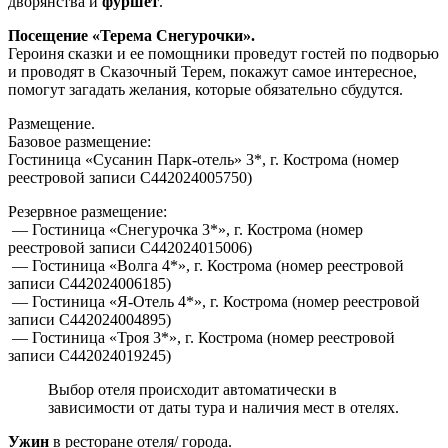
дворянства и
фуршет
.
Посещение «Терема Снегурочки».
Героиня сказки и ее помощники проведут гостей по подворью
и проводят в Сказочный Терем, покажут самое интересное,
помогут загадать желания, которые обязательно сбудутся.
Размещение.
Базовое размещение:
Гостиница «Сусанин Парк-отель» 3*, г. Кострома (номер
реестровой записи С442024005750)
Резервное размещение:
— Гостиница «Снегурочка 3*», г. Кострома (номер
реестровой записи С442024015006)
— Гостиница «Волга 4*», г. Кострома (номер реестровой
записи С442024006185)
— Гостиница «Я-Отель 4*», г. Кострома (номер реестровой
записи С442024004895)
— Гостиница «Троя 3*», г. Кострома (номер реестровой
записи С442024019245)
Выбор отеля происходит автоматически в
зависимости от даты тура и наличия мест в отелях.
Ужин
в ресторане отеля/ города.