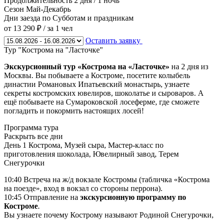
Продолжительность
2 дня / 1 ночь
Сезон
Май-Декабрь
Дни заезда
по Субботам и праздникам
от 13 290 ₽
/ за 1 чел
Оставить заявку
Тур "Кострома на "Ласточке"
Экскурсионный тур «Кострома на «Ласточке»
на 2 дня из
Москвы. Вы побываете а Костроме, посетите колыбель
династии Романовых Ипатьевский монастырь, узнаете
секреты костромских ювелиров, шоколатье и сыроваров. А
ещё побываете на Сумароковской лосеферме, где сможете
погладить и покормить настоящих лосей!
Программа тура
Раскрыть все дни
День 1
Кострома, Музей сыра, Мастер-класс по
приготовления шоколада, Ювелирный завод, Терем
Снегурочки
10:40 Встреча на ж/д вокзале Костромы (табличка «Кострома
на поезде», вход в вокзал со стороны перрона).
10:45 Отправление на
экскурсионную программу по
Костроме
.
Вы узнаете почему Кострому называют Родиной Снегурочки,