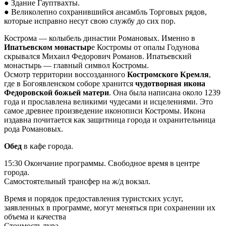
● Здание Гауптвахты.
● Великолепно сохранившийся ансамбль Торговых рядов,
которые исправно несут свою службу до сих пор.
Кострома — колыбель династии Романовых. Именно в
Ипатьевском монастыр
е Костромы от опалы Годунова
скрывался Михаил Федорович Романов. Ипатьевский
монастырь — главный символ Костромы.
Осмотр территории воссозданного
Костромского Кремля
,
где в Богоявленском соборе хранится
чудотворная икона
Федоровской божьей матери
. Она была написана около 1239
года и прославлена великими чудесами и исцелениями. Это
самое древнее произведение иконописи Костромы. Икона
издавна почитается как защитница города и охранительница
рода Романовых.
Обед
в кафе города.
15:30 Окончание программы. Свободное время в центре
города.
Самостоятельный трансфер на ж/д вокзал.
Время и порядок предоставления туристских услуг,
заявленных в программе, могут меняться при сохранении их
объема и качества
Стоимость тура