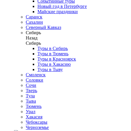
Событийные туры
Новый год в Петербурге
Майские праздники
Саранск
Сахалин
Северный Кавказ
Сибирь
Назад
Сибирь
Туры в Сибирь
Туры в Тюмень
Туры в Красноярск
Туры в Хакасию
Туры в Тыву
Смоленск
Соловки
Сочи
Тверь
Тула
Тыва
Тюмень
Урал
Хакасия
Чебоксары
Черноземье