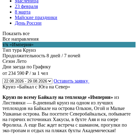
Масленица
23 февраля
8 марта
Майские праздники
День России
Показать все
Все направления
т/х «Империя»
Тип тура
Круиз
Продолжительность
8 дней / 7 ночей
Сезон
Лето
Дни заезда
по Графику
от 234 590 ₽
/ за 1 чел
Оставить заявку
Круиз «Байкал с Юга на Север»
Круиз по всему Байкалу на теплоходе «Империя»
из
Листвянки — 8-дневный круиз на одном из лучших
теплоходов на Байкале на острова Ольхон, Огой и Малые
Ушканьи острова. Вы посетите Северобайкальск, побываете
на горячих источниках Хакусы, в бухте Аяя и на озере
Фролиха. А еще Вас ждет встреча с шаманом, прогулки по
эко-тропам и отдых на пляжах бухты Академическая!