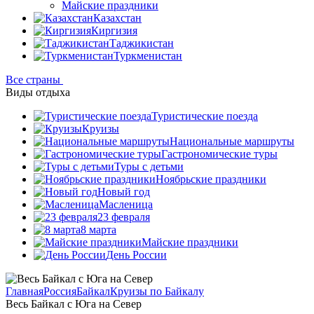
Майские праздники
Казахстан
Киргизия
Таджикистан
Туркменистан
Все страны
Виды отдыха
Туристические поезда
Круизы
Национальные маршруты
Гастрономические туры
Туры с детьми
Ноябрьские праздники
Новый год
Масленица
23 февраля
8 марта
Майские праздники
День России
Главная
Россия
Байкал
Круизы по Байкалу
Весь Байкал с Юга на Север