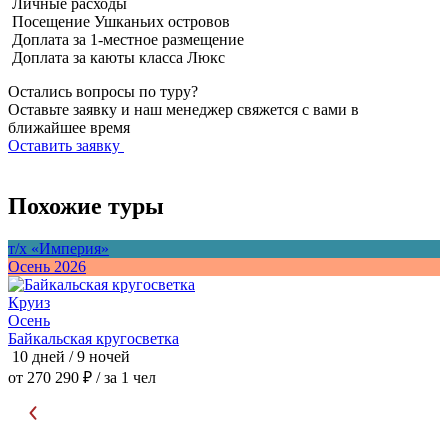
Личные расходы
Посещение Ушканьих островов
Доплата за 1-местное размещение
Доплата за каюты класса Люкс
Остались вопросы по туру?
Оставьте заявку и наш менеджер свяжется с вами в
ближайшее время
Оставить заявку
Похожие туры
т/х «Империя»
т
Осень 2026
О
Круиз
Осень
Байкальская кругосветка
О
10 дней / 9 ночей
7
от 270 290 ₽
/ за 1 чел
о