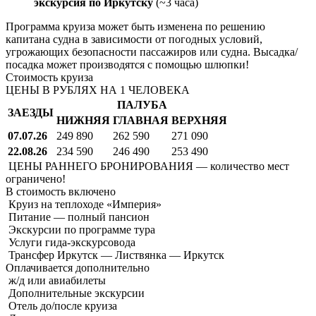
экскурсия по Иркутску
(~3 часа)
Программа круиза может быть изменена по решению
капитана судна в зависимости от погодных условий,
угрожающих безопасности пассажиров или судна. Высадка/
посадка может производятся с помощью шлюпки!
Стоимость круиза
ЦЕНЫ В РУБЛЯХ НА 1 ЧЕЛОВЕКА
ПАЛУБА
ЗАЕЗДЫ
НИЖНЯЯ
ГЛАВНАЯ
ВЕРХНЯЯ
07.07.26
249 890
262 590
271 090
22.08.26
234 590
246 490
253 490
ЦЕНЫ РАННЕГО БРОНИРОВАНИЯ — количество мест
ограничено!
В стоимость
включено
Круиз на теплоходе «Империя»
Питание — полный пансион
Экскурсии по программе тура
Услуги гида-экскурсовода
Трансфер Иркутск — Листвянка — Иркутск
Оплачивается
дополнительно
ж/д или авиабилеты
Дополнительные экскурсии
Отель до/после круиза