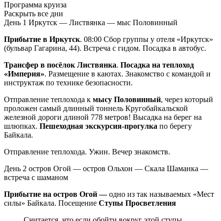
Программа круиза
Раскрыть все дни
День 1
Иркутск — Листвянка — мыс Половинный
Прибытие в Иркутск
. 08:00 Сбор группы у отеля «Иркутск»
(бульвар Гагарина, 44). Встреча с гидом. Посадка в автобус.
Трансфер в посёлок Листвянка
.
Посадка на теплоход
«Империя»
. Размещение в каютах. Знакомство с командой и
инструктаж по технике безопасности.
Отправление теплохода к
мысу Половинный
, через который
проложен самый длинный тоннель Кругобайкальской
железной дороги длиной 778 метров! Высадка на берег на
шлюпках.
Пешеходная экскурсия-прогулка
по берегу
Байкала.
Отправление теплохода. Ужин. Вечер знакомств.
День 2
остров Огой — остров Ольхон — Скала Шаманка —
встреча с шаманом
Прибытие на остров Огой —
одно из так называемых «Мест
силы» Байкала. Посещение
Ступы Просветления
Считается, что если обойти вокруг этой ступы,