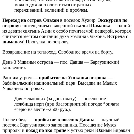
можно духовно очиститься от разных
переживаний, волнений и проблем.
Переход на остров Ольхон
в поселок Хужир.
Экскурсия по
острову
с посещением священной
скалы Шаманка
— одной
из девяти святынь Азии с особо почитаемой пещерой, которая
считается местом обитания духа-хозяина Ольхона.
Встреча с
шаманом
! Прогулка по острову.
Возвращение на теплоход. Свободное время на борту.
День 3
Ушканьи острова — пос. Давша — Баргузинский
заповедник
Ранним утром —
прибытие на Ушканьи острова
—
Забайкальский национальный парк. Высадка на Малых
Ушканьих островах.
Для желающих (за доп. плату) — посещение
лежбища нерп (при благоприятной погоде *оплата
егерю на месте ~2500 руб.).
После обеда —
прибытие в посёлок Давша
— научный
поселок Баргузинского заповедника. Посещение Музея
природы и
поход по эко-тропе
к устью реки Южный Биракан