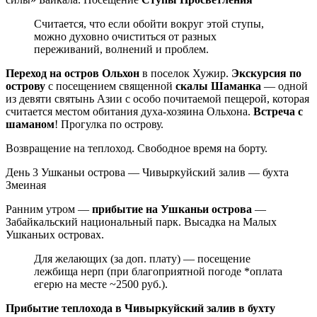
Считается, что если обойти вокруг этой ступы,
можно духовно очиститься от разных
переживаний, волнений и проблем.
Переход на остров Ольхон
в поселок Хужир.
Экскурсия по
острову
с посещением священной
скалы Шаманка
— одной
из девяти святынь Азии с особо почитаемой пещерой, которая
считается местом обитания духа-хозяина Ольхона.
Встреча с
шаманом
! Прогулка по острову.
Возвращение на теплоход. Свободное время на борту.
День 3
Ушканьи острова — Чивыркуйский залив — бухта
Змеиная
Ранним утром —
прибытие на Ушканьи острова
—
Забайкальский национальный парк. Высадка на Малых
Ушканьих островах.
Для желающих (за доп. плату) — посещение
лежбища нерп (при благоприятной погоде *оплата
егерю на месте ~2500 руб.).
Прибытие теплохода в Чивыркуйский залив в бухту