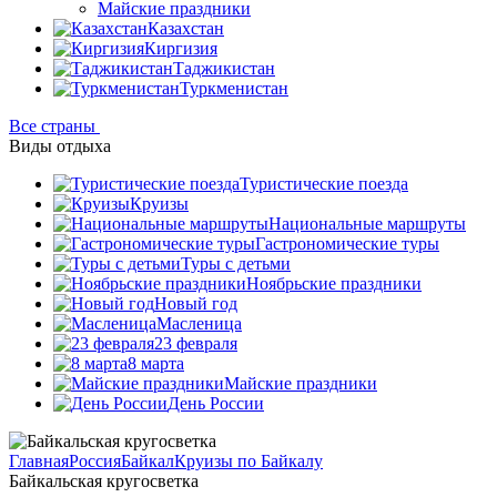
Майские праздники
Казахстан
Киргизия
Таджикистан
Туркменистан
Все страны
Виды отдыха
Туристические поезда
Круизы
Национальные маршруты
Гастрономические туры
Туры с детьми
Ноябрьские праздники
Новый год
Масленица
23 февраля
8 марта
Майские праздники
День России
Главная
Россия
Байкал
Круизы по Байкалу
Байкальская кругосветка