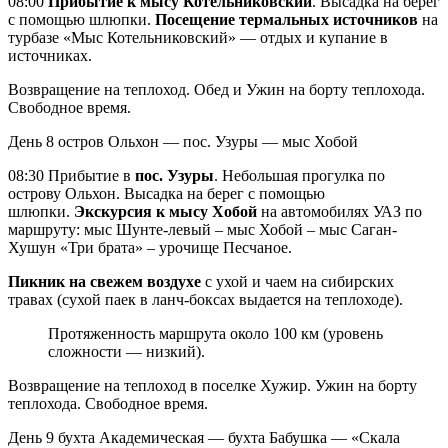
08:00
Прибытие к мысу Котельниковский
. Высадка на берег
с помощью шлюпки.
Посещение термальных источников
на
турбазе «Мыс Котельниковский» — отдых и купание в
источниках.
Возвращение на теплоход. Обед и Ужин на борту теплохода.
Свободное время.
День 8
остров Ольхон — пос. Узуры — мыс Хобой
08:30 Прибытие в
пос. Узуры
. Небольшая прогулка по
острову Ольхон. Высадка на берег с помощью
шлюпки.
Экскурсия к мысу Хобой
на автомобилях УАЗ по
маршруту: мыс Шунте-левый – мыс Хобой – мыс Саган-
Хушун «Три брата» – урочище Песчаное.
Пикник на свежем воздухе
с ухой и чаем на сибирских
травах (сухой паек в ланч-боксах выдается на теплоходе).
Протяженность маршрута около 100 км (уровень
сложности — низкий).
Возвращение на теплоход в поселке Хужир. Ужин на борту
теплохода. Свободное время.
День 9
бухта Академическая — бухта Бабушка — «Скала