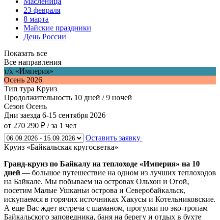
Масленица
23 февраля
8 марта
Майские праздники
День России
Показать все
Все направления
т/х «Империя»
Осень 2026
Тип тура
Круиз
Продолжительность
10 дней / 9 ночей
Сезон
Осень
Дни заезда
6-15 сентября 2026
от 270 290 ₽
/ за 1 чел
Оставить заявку
Круиз «Байкальская кругосветка»
Гранд-круиз по Байкалу на теплоходе «Империя» на 10
дней
— большое путешествие на одном из лучших теплоходов
на Байкале. Мы побываем на островах Ольхон и Огой,
посетим Малые Ушканьи острова и Северобайкальск,
искупаемся в горячих источниках Хакусы и Котельниковские.
А еще Вас ждет встреча с шаманом, прогулки по эко-тропам
Байкальского заповедника, баня на берегу и отдых в бухте