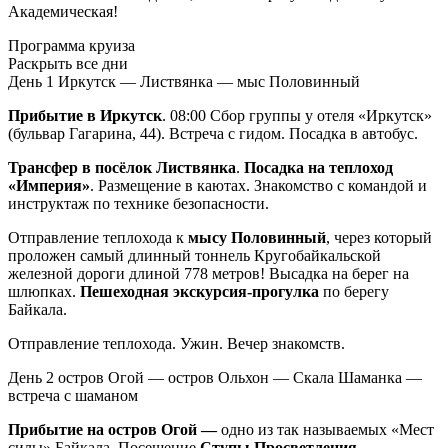
Академическая!
Программа круиза
Раскрыть все дни
День 1
Иркутск — Листвянка — мыс Половинный
Прибытие в Иркутск
. 08:00 Сбор группы у отеля «Иркутск»
(бульвар Гагарина, 44). Встреча с гидом. Посадка в автобус.
Трансфер в посёлок Листвянка
.
Посадка на теплоход
«Империя»
. Размещение в каютах. Знакомство с командой и
инструктаж по технике безопасности.
Отправление теплохода к
мысу Половинный
, через который
проложен самый длинный тоннель Кругобайкальской
железной дороги длиной 778 метров! Высадка на берег на
шлюпках.
Пешеходная экскурсия-прогулка
по берегу
Байкала.
Отправление теплохода. Ужин. Вечер знакомств.
День 2
остров Огой — остров Ольхон — Скала Шаманка —
встреча с шаманом
Прибытие на остров Огой —
одно из так называемых «Мест
силы» Байкала. Посещение
Ступы Просветления