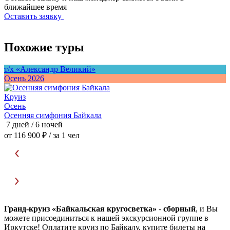
ближайшее время
Оставить заявку
Похожие туры
т/х «Александр Великий»
т
Осень 2026
О
Круиз
Осень
Осенняя симфония Байкала
П
7 дней / 6 ночей
7
от 116 900 ₽
/ за 1 чел
о
Гранд-круиз «Байкальская кругосветка»
-
сборный
, и Вы
можете присоединиться к нашей экскурсионной группе в
Иркутске! Оплатите круиз по Байкалу, купите билеты на