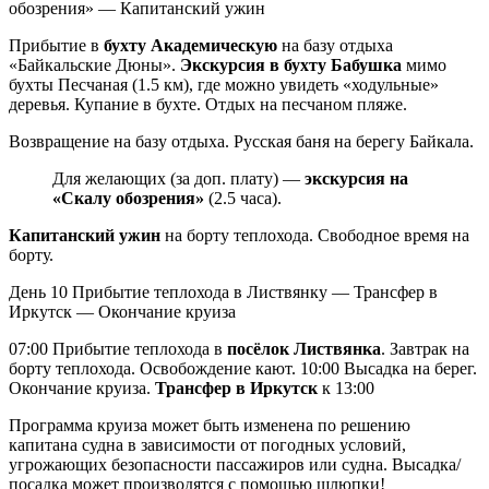
обозрения» — Капитанский ужин
Прибытие в
бухту Академическую
на базу отдыха
«Байкальские Дюны».
Экскурсия в бухту Бабушка
мимо
бухты Песчаная (1.5 км), где можно увидеть «ходульные»
деревья. Купание в бухте. Отдых на песчаном пляже.
Возвращение на базу отдыха. Русская баня на берегу Байкала.
Для желающих (за доп. плату) —
экскурсия на
«Скалу обозрения»
(2.5 часа).
Капитанский ужин
на борту теплохода. Свободное время на
борту.
День 10
Прибытие теплохода в Листвянку — Трансфер в
Иркутск — Окончание круиза
07:00 Прибытие теплохода в
посёлок Листвянка
. Завтрак на
борту теплохода. Освобождение кают. 10:00 Высадка на берег.
Окончание круиза.
Трансфер в Иркутск
к 13:00
Программа круиза может быть изменена по решению
капитана судна в зависимости от погодных условий,
угрожающих безопасности пассажиров или судна. Высадка/
посадка может производятся с помощью шлюпки!