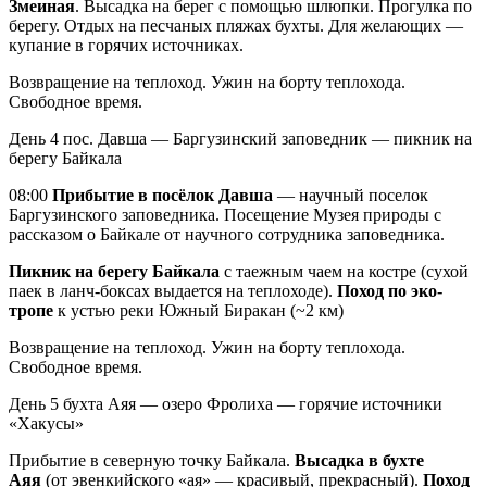
Змеиная
. Высадка на берег с помощью шлюпки. Прогулка по
берегу. Отдых на песчаных пляжах бухты. Для желающих —
купание в горячих источниках.
Возвращение на теплоход. Ужин на борту теплохода.
Свободное время.
День 4
пос. Давша — Баргузинский заповедник — пикник на
берегу Байкала
08:00
Прибытие в посёлок Давша
— научный поселок
Баргузинского заповедника. Посещение Музея природы с
рассказом о Байкале от научного сотрудника заповедника.
Пикник на берегу Байкала
с таежным чаем на костре (сухой
паек в ланч-боксах выдается на теплоходе).
Поход по эко-
тропе
к устью реки Южный Биракан (~2 км)
Возвращение на теплоход. Ужин на борту теплохода.
Свободное время.
День 5
бухта Аяя — озеро Фролиха — горячие источники
«Хакусы»
Прибытие в северную точку Байкала.
Высадка в бухте
Аяя
(от эвенкийского «ая» — красивый, прекрасный).
Поход