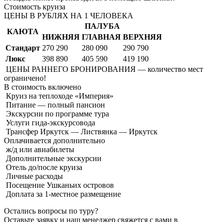
Стоимость круиза
ЦЕНЫ В РУБЛЯХ НА 1 ЧЕЛОВЕКА
ПАЛУБА
КАЮТА
НИЖНЯЯ
ГЛАВНАЯ
ВЕРХНЯЯ
Стандарт
270 290
280 090
290 790
Люкс
398 890
405 590
419 190
ЦЕНЫ РАННЕГО БРОНИРОВАНИЯ — количество мест
ограничено!
В стоимость
включено
Круиз на теплоходе «Империя»
Питание — полный пансион
Экскурсии по программе тура
Услуги гида-экскурсовода
Трансфер Иркутск — Листвянка — Иркутск
Оплачивается
дополнительно
ж/д или авиабилеты
Дополнительные экскурсии
Отель до/после круиза
Личные расходы
Посещение Ушканьих островов
Доплата за 1-местное размещение
Остались вопросы по туру?
Оставьте заявку и наш менеджер свяжется с вами в