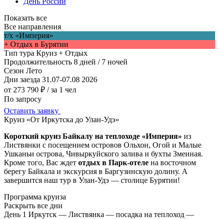
День России
Показать все
Все направления
т/х «Империя»
+ Отдых в Бурятии
Тип тура
Круиз + Отдых
Продолжительность
8 дней / 7 ночей
Сезон
Лето
Дни заезда
31.07-07.08 2026
от 273 790 ₽
/ за 1 чел
По запросу
Оставить заявку
Круиз «От Иркутска до Улан-Удэ»
Короткий круиз Байкалу на теплоходе «Империя»
из
Листвянки с посещением островов Ольхон, Огой и Малые
Ушканьи острова, Чивыркуйского залива и бухты Змеиная.
Кроме того, Вас ждет
отдых в Парк-отеле
на восточном
берегу Байкала и экскурсия в Баргузинскую долину. А
завершится наш тур в Улан-Удэ — столице Бурятии!
Программа круиза
Раскрыть все дни
День 1
Иркутск — Листвянка — посадка на теплоход —