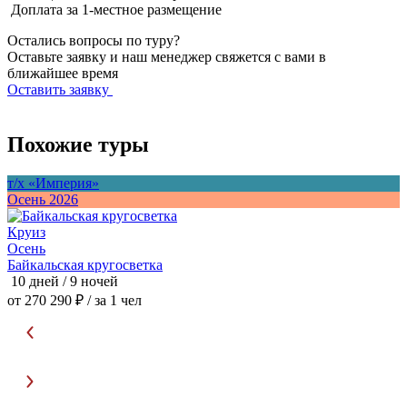
Доплата за 1-местное размещение
Остались вопросы по туру?
Оставьте заявку и наш менеджер свяжется с вами в
ближайшее время
Оставить заявку
Похожие туры
т/х «Империя»
т
Осень 2026
О
Круиз
Осень
Байкальская кругосветка
О
10 дней / 9 ночей
7
от 270 290 ₽
/ за 1 чел
о