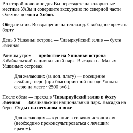
Во второй половине дня Вы пересядете на колоритные
местные УАЗы и совершите экскурсию по северной части
Ольхона до
мыса Хобой
.
Обед
-пикник. Возвращение на теплоход. Свободное время на
борту.
День 3
Ушканьи острова — Чивыркуйский залив — бухта
Змеиная
Ранним утром —
прибытие на Ушканьи острова
—
Забайкальский национальный парк. Высадка на Малых
Ушканьих островах.
Для желающих (за доп. плату) — посещение
лежбища нерп (при благоприятной погоде *оплата
егерю на месте ~2500 руб.).
После обеда — преход в
Чивыркуйский залив в бухту
Змеиная
— Забайкальский национальный парк. Высадка на
берег.
Отдых на песчаном пляже
.
Для желающих — купание в горячих источниках
(необходимо проконсультироваться с лечащим
врачом).