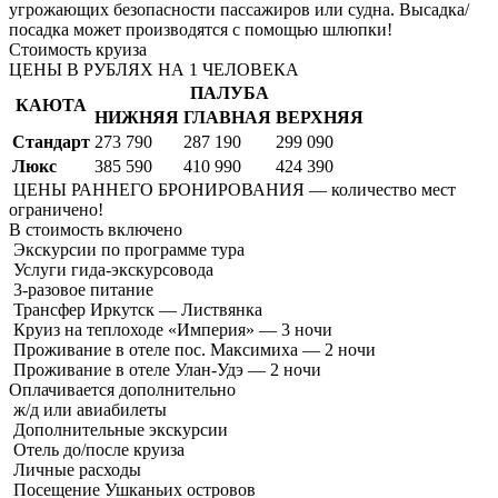
угрожающих безопасности пассажиров или судна. Высадка/
посадка может производятся с помощью шлюпки!
Стоимость круиза
ЦЕНЫ В РУБЛЯХ НА 1 ЧЕЛОВЕКА
ПАЛУБА
КАЮТА
НИЖНЯЯ
ГЛАВНАЯ
ВЕРХНЯЯ
Стандарт
273 790
287 190
299 090
Люкс
385 590
410 990
424 390
ЦЕНЫ РАННЕГО БРОНИРОВАНИЯ — количество мест
ограничено!
В стоимость
включено
Экскурсии по программе тура
Услуги гида-экскурсовода
3-разовое питание
Трансфер Иркутск — Листвянка
Круиз на теплоходе «Империя» — 3 ночи
Проживание в отеле пос. Максимиха — 2 ночи
Проживание в отеле Улан-Удэ — 2 ночи
Оплачивается
дополнительно
ж/д или авиабилеты
Дополнительные экскурсии
Отель до/после круиза
Личные расходы
Посещение Ушканьих островов