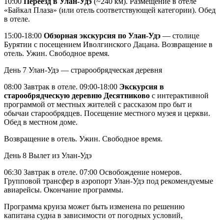
10:00
Переезд в Улан-Удэ
(~240 км). Размещение в отеле
«Байкал Плаза» (или отель соответствующей категории). Обед
в отеле.
15:00-18:00
Обзорная экскурсия по Улан-Удэ
— столице
Бурятии с посещением Иволгинского Дацана. Возвращение в
отель. Ужин. Свободное время.
День 7
Улан-Удэ — страрообрядческая деревня
08:00 Завтрак в отеле. 09:00-18:00
Экскурсия в
старообрядческую деревню Десятниково
с интерактивной
программой от местных жителей с рассказом про быт и
обычаи старообрядцев. Посещение местного музея и церкви.
Обед в местном доме.
Возвращение в отель. Ужин. Свободное время.
День 8
Вылет из Улан-Удэ
06:30 Завтрак в отеле. 07:00 Освобождение номеров.
Групповой трансфер в аэропорт Улан-Удэ под рекомендуемые
авиарейсы. Окончание программы.
Программа круиза может быть изменена по решению
капитана судна в зависимости от погодных условий,