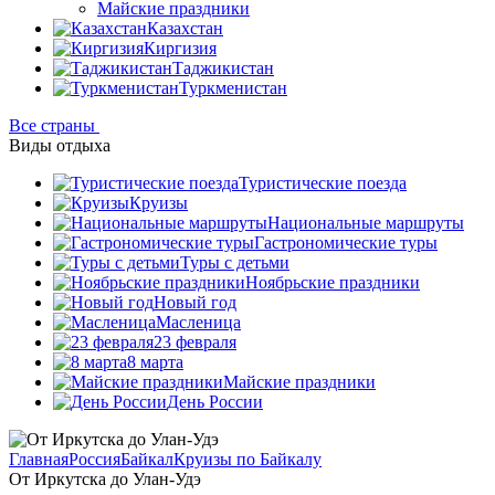
Майские праздники
Казахстан
Киргизия
Таджикистан
Туркменистан
Все страны
Виды отдыха
Туристические поезда
Круизы
Национальные маршруты
Гастрономические туры
Туры с детьми
Ноябрьские праздники
Новый год
Масленица
23 февраля
8 марта
Майские праздники
День России
Главная
Россия
Байкал
Круизы по Байкалу
От Иркутска до Улан-Удэ