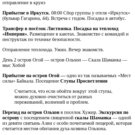
отправление в круиз
Прибытие в Иркутск
. 08:00 Сбор группы у отеля «Иркутск»
(бульвар Гагарина, 44). Встреча с гидом. Посадка в автобус.
Трансфер в посёлок Листвянка
.
Посадка на теплоход
«Империя»
. Размещение в каютах. Знакомство с командой и
инструктаж по технике безопасности.
Отправление теплохода. Ужин. Вечер знакомств.
День 2
остров Огой — остров Ольхон — Скала Шаманка —
мыс Хобой
Прибытие на остров Огой —
одно из так называемых «Мест
силы» Байкала. Посещение
Ступы Просветления
Считается, что если обойти вокруг этой ступы,
можно духовно очиститься от разных
переживаний, волнений и проблем.
Переход на остров Ольхон
в поселок Хужир.
Экскурсия по
острову
с посещением священной
скалы Шаманка
— одной
из девяти святынь Азии с особо почитаемой пещерой, которая
считается местом обитания духа-хозяина Ольхона.