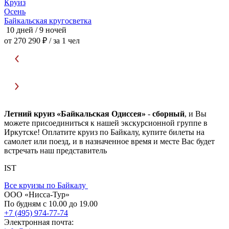
Круиз
Осень
Байкальская кругосветка
О
10 дней / 9 ночей
7
от 270 290 ₽
/ за 1 чел
о
Летний круиз «Байкальская Одиссея»
-
сборный
, и Вы
можете присоединиться к нашей экскурсионной группе в
Иркутске! Оплатите круиз по Байкалу, купите билеты на
самолет или поезд, и в назначенное время и месте Вас будет
встречать наш представитель
IST
Все круизы по Байкалу
ООО «Нисса-Тур»
По будням с 10.00 до 19.00
+7 (495) 974-77-74
Электронная почта: