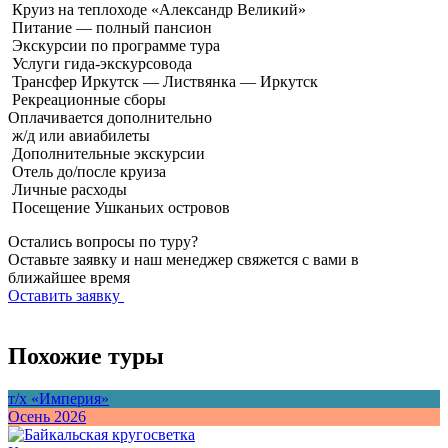
Круиз на теплоходе «Александр Великий»
Питание — полный пансион
Экскурсии по программе тура
Услуги гида-экскурсовода
Трансфер Иркутск — Листвянка — Иркутск
Рекреационные сборы
Оплачивается
дополнительно
ж/д или авиабилеты
Дополнительные экскурсии
Отель до/после круиза
Личные расходы
Посещение Ушканьих островов
Остались вопросы по туру?
Оставьте заявку и наш менеджер свяжется с вами в
ближайшее время
Оставить заявку
Похожие туры
т/х «Империя»
т
Осень 2026
О