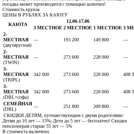
посадка может производятся с помощью шлюпки!
Стоимость круиза
ЦЕНЫ В РУБЛЯХ ЗА КАЮТУ
12.06-17.06
КАЮТА
3 МЕСТНОЕ
2 МЕСТНОЕ
1 МЕСТНОЕ
3 М
2-
МЕСТНАЯ
—
193 200
149 800
—
(двухярусная)
2-
МЕСТНАЯ
—
273 600
228 000
—
(TWIN)
3-
МЕСТНАЯ
342 000
273 600
228 000
408 
(TRIPL)
3-
МЕСТНАЯ
342 000
273 600
228 000
408 
(DBL+софа)
СЕМЕЙНАЯ
—
251 800
209 800
—
(DBL)
СКИДКИ ДЕТЯМ, путешествующим с двумя родителями:
Детям до 10 лет — 15%; Дети до 5 лет — бесплатно! Скидки
пенсионерам старше 55 лет — 5%
В стоимость
включено