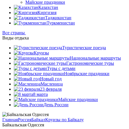
Майские праздники
Казахстан
Киргизия
Таджикистан
Туркменистан
Все страны
Виды отдыха
Туристические поезда
Круизы
Национальные маршруты
Гастрономические туры
Туры с детьми
Ноябрьские праздники
Новый год
Масленица
23 февраля
8 марта
Майские праздники
День России
Главная
Россия
Байкал
Круизы по Байкалу
Байкальская Одиссея