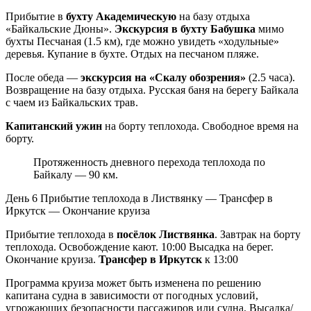
Прибытие в
бухту Академическую
на базу отдыха
«Байкальские Дюны».
Экскурсия в бухту Бабушка
мимо
бухты Песчаная (1.5 км), где можно увидеть «ходульные»
деревья. Купание в бухте. Отдых на песчаном пляже.
После обеда —
экскурсия на «Скалу обозрения»
(2.5 часа).
Возвращение на базу отдыха. Русская баня на берегу Байкала
с чаем из Байкальских трав.
Капитанский ужин
на борту теплохода. Свободное время на
борту.
Протяженность дневного перехода теплохода по
Байкалу — 90 км.
День 6
Прибытие теплохода в Листвянку — Трансфер в
Иркутск — Окончание круиза
Прибытие теплохода в
посёлок Листвянка
. Завтрак на борту
теплохода. Освобождение кают. 10:00 Высадка на берег.
Окончание круиза.
Трансфер в Иркутск
к 13:00
Программа круиза может быть изменена по решению
капитана судна в зависимости от погодных условий,
угрожающих безопасности пассажиров или судна. Высадка/