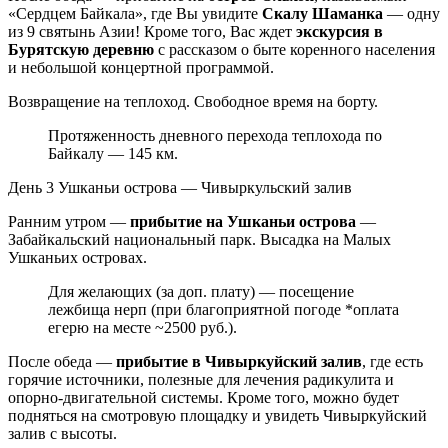
«Сердцем Байкала», где Вы увидите
Скалу Шаманка
— одну
из 9 святынь Азии! Кроме того, Вас ждет
экскурсия в
Бурятскую деревню
с рассказом о быте коренного населения
и небольшой концертной программой.
Возвращение на теплоход. Свободное время на борту.
Протяженность дневного перехода теплохода по
Байкалу — 145 км.
День 3
Ушканьи острова — Чивыркульский залив
Ранним утром —
прибытие на Ушканьи острова
—
Забайкальский национальный парк. Высадка на Малых
Ушканьих островах.
Для желающих (за доп. плату) — посещение
лежбища нерп (при благоприятной погоде *оплата
егерю на месте ~2500 руб.).
После обеда —
прибытие в Чивыркуйский залив
, где есть
горячие источники, полезные для лечения радикулита и
опорно-двигательной системы. Кроме того, можно будет
подняться на смотровую площадку и увидеть Чивыркуйский
залив с высоты.