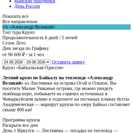
Майские праздники
День России
Показать все
Все направления
т/х «Александр Великий»
Тип тура
Круиз
Продолжительность
6 дней / 5 ночей
Сезон
Лето
Дни заезда
по Графику
от 96 600 ₽
/ за 1 чел
Оставить заявку
Круиз «Байкальская Одиссея»
Летний круиз по Байкалу на теплоходе «Александр
Великий»
из Листвянки на острова Огой и Ольхон. Вы
посетите Малые Ушканьи острова, где можно увидеть
лежбища нерп, побываете на горячих источниках в
Чивыркуйском заливе и отдохнете на песчаных пляжах бухты
Академическая — маршрут круиза по озеру Байкал составляет
свыше 800 км!
Программа круиза
Раскрыть все дни
День 1
Иркутск — Листвянка — посадка на теплоход —