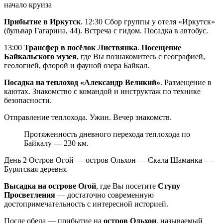
начало круиза
Прибытие в Иркутск
. 12:30 Сбор группы у отеля «Иркутск»
(бульвар Гагарина, 44). Встреча с гидом. Посадка в автобус.
13:00
Трансфер в посёлок Листвянка
.
Посещение
Байкальского музея
, где Вы познакомитесь с географией,
геологией, флорой и фауной озера Байкал.
Посадка на теплоход «Александр Великий»
. Размещение в
каютах. Знакомство с командой и инструктаж по технике
безопасности.
Отправление теплохода. Ужин. Вечер знакомств.
Протяженность дневного перехода теплохода по
Байкалу — 230 км.
День 2
Остров Огой — остров Ольхон — Скала Шаманка —
Бурятская деревня
Высадка на острове Огой
, где Вы посетите
Ступу
Просветления
— достаточно современную
достопримечательность с интересной историей.
После обеда — прибытие на
остров Ольхон
, называемый