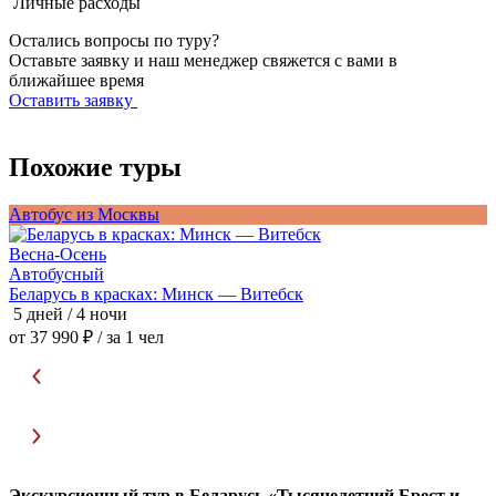
Личные расходы
Остались вопросы по туру?
Оставьте заявку и наш менеджер свяжется с вами в
ближайшее время
Оставить заявку
Похожие туры
Автобус из Москвы
А
Весна-Осень
В
Автобусный
Беларусь в красках: Минск — Витебск
П
5 дней / 4 ночи
5
от 37 990 ₽
/ за 1 чел
о
Экскурсионный тур в Беларусь «Тысячелетний Брест и