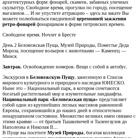
архитектурных форм: фонарей, скамеек, забавных уличных
скульптур. Свободное время, прогулки по городу, посещение
магазинов… И не упустите аттракцию – здесь на закате Вы
можете полюбоваться ежедневной
церемонией зажжения
ретро-фонарей
фонарщиком в форме петровских времен.
Свободное время. Ночлег в Бресте
День 2
Беловежская Пуща, Музей Природы, Поместье Деда
Мороза, посещение вольеров с животными — Каменец —
Минск
Завтрак
. Освобождение номеров. Вещи с собой в автобус.
Экскурсия в
Беловежскую Пущу
, занесенную в Список
мирового культурного и природного наследия ЮНЕСКО.
Ныне это – Национальный парк, в котором сочетаются
богатый растительный мир и изумительные ландшафты.
Национальный парк «Беловежская пуща»
представляет
собой один из крупнейших лесных массивов равнинной
Европы, сохранившийся до наших дней в относительно
ненарушенном состоянии. Множество великих имен связано с
этими краями — от братьев Тышкевичей и Тызенгаузов до
Наполеона и Николая II…
В Пуще вы посетите
Музей Природы
, богатая коллекция