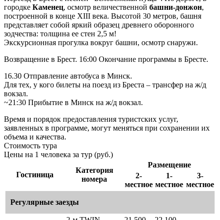
городке
Каменец
, осмотр величественной
башни-донжон
,
построенной в конце ХІІІ века. Высотой 30 метров, башня
представляет собой яркий образец древнего оборонного
зодчества: толщина ее стен 2,5 м!
Экскурсионная прогулка вокруг башни, осмотр снаружи.
Возвращение в Брест. 16:00 Окончание программы в Бресте.
16.30 Отправление автобуса в Минск.
Для тех, у кого билеты на поезд из Бреста – трансфер на ж/д
вокзал.
~21:30 Прибытие в Минск на ж/д вокзал.
Время и порядок предоставления туристских услуг,
заявленных в программе, могут меняться при сохранении их
объема и качества.
Стоимость тура
Цены на 1 человека за тур (руб.)
Размещение
Категория
Гостиница
2-
1-
3-
номера
местное
местное
местное
Регулярные заезды
2-м TWIN
21 500
22 100
—