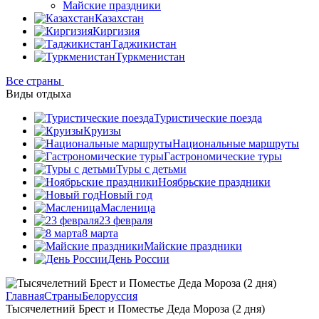
Майские праздники
Казахстан
Киргизия
Таджикистан
Туркменистан
Все страны
Виды отдыха
Туристические поезда
Круизы
Национальные маршруты
Гастрономические туры
Туры с детьми
Ноябрьские праздники
Новый год
Масленица
23 февраля
8 марта
Майские праздники
День России
Главная
Страны
Белоруссия
Тысячелетний Брест и Поместье Деда Мороза (2 дня)