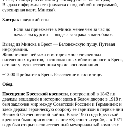
Выдача информ-пакета (памятка с подробной программой,
сувенирная карта Минска).
Завтрак
шведский стол.
Ес­ли вы приезжаете в Минск ме­нее чем за час до
на­ча­ла экс­кур­сии — выдача зав­тра­ка в ланч-боксе.
Выезд из Минска в Брест — Беловежскую пущу. Путевая
информация.
Живописные пейзажи и история многочисленных
населенных пунктов, расположенных вблизи дороги в Брест,
оставят у путешественника яркие воспоминания.
~13:00 Прибытие в Брест. Расселение в гостинице.
Обед.
Посещение Брестской крепости
, построенной в 1842 г.и
дважды вошедшей в историю: здесь в Белом дворце в 1918 г.
был заключен мир между Советской Россией и Германией; и
здесь держал героическую оборону ее гарнизон в первые дни
Великой Отечественной войны. В мае 1965 года Брестской
крепости было присвоено звание «Крепость-герой», а в 1971
году был открыт величественный мемориальный комплекс