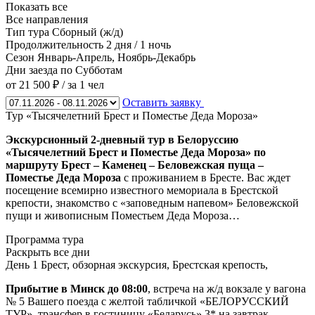
Показать все
Все направления
Тип тура
Сборный (ж/д)
Продолжительность
2 дня / 1 ночь
Сезон
Январь-Апрель, Ноябрь-Декабрь
Дни заезда
по Субботам
от 21 500 ₽
/ за 1 чел
Оставить заявку
Тур «Тысячелетний Брест и Поместье Деда Мороза»
Экскурсионный 2-дневный тур в Белоруссию
«Тысячелетний Брест и Поместье Деда Мороза» по
маршруту Брест – Каменец – Беловежская пуща –
Поместье Деда Мороза
с проживанием в Бресте. Вас ждет
посещение всемирно известного мемориала в Брестской
крепости, знакомство с «заповедным напевом» Беловежской
пущи и живописным Поместьем Деда Мороза…
Программа тура
Раскрыть все дни
День 1
Брест, обзорная экскурсия, Брестская крепость,
Прибытие в Минск до 08:00
, встреча на ж/д вокзале у вагона
№ 5 Вашего поезда с желтой табличкой «БЕЛОРУССКИЙ
ТУР», трансфер в гостиницу «Беларусь» 3* на завтрак,