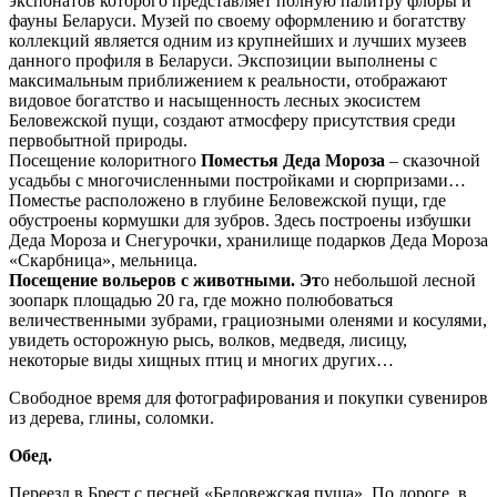
экспонатов которого представляет полную палитру флоры и
фауны Беларуси. Музей по своему оформлению и богатству
коллекций является одним из крупнейших и лучших музеев
данного профиля в Беларуси. Экспозиции выполнены с
максимальным приближением к реальности, отображают
видовое богатство и насыщенность лесных экосистем
Беловежской пущи, создают атмосферу присутствия среди
первобытной природы.
Посещение колоритного
Поместья Деда Мороза
– сказочной
усадьбы с многочисленными постройками и сюрпризами…
Поместье расположено в глубине Беловежской пущи, где
обустроены кормушки для зубров. Здесь построены избушки
Деда Мороза и Снегурочки, хранилище подарков Деда Мороза
«Скарбница», мельница.
Посещение вольеров с животными. Эт
о небольшой лесной
зоопарк площадью 20 га, где можно полюбоваться
величественными зубрами, грациозными оленями и косулями,
увидеть осторожную рысь, волков, медведя, лисицу,
некоторые виды хищных птиц и многих других…
Свободное время для фотографирования и покупки сувениров
из дерева, глины, соломки.
Обед.
Переезд в Брест с песней «Беловежская пуща». По дороге, в