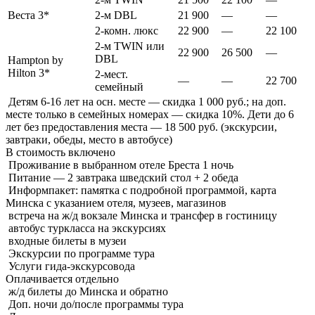
Веста 3*
2-м DBL
21 900
—
—
2-комн. люкс
22 900
—
22 100
2-м TWIN или
22 900
26 500
—
DBL
Hampton by
Hilton 3*
2-мест.
—
—
22 700
семейный
Детям 6-16 лет на осн. месте — скидка 1 000 руб.; на доп.
месте только в семейных номерах — скидка 10%. Дети до 6
лет без предоставления места — 18 500 руб. (экскурсии,
завтраки, обеды, место в автобусе)
В стоимость
включено
Проживание в выбранном отеле Бреста 1 ночь
Питание — 2 завтрака шведский стол + 2 обеда
Информпакет: памятка с подробной программой, карта
Минска с указанием отеля, музеев, магазинов
встреча на ж/д вокзале Минска и трансфер в гостиницу
автобус туркласса на экскурсиях
входные билеты в музеи
Экскурсии по программе тура
Услуги гида-экскурсовода
Оплачивается
отдельно
ж/д билеты до Минска и обратно
Доп. ночи до/после программы тура