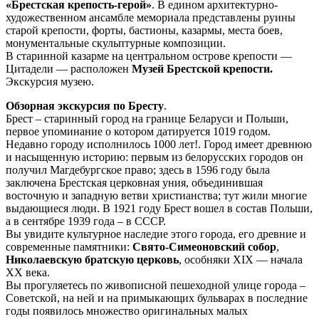
«Брестская крепость-герой»
. В едином архитектурно-
художественном ансамбле мемориала представлены руины
старой крепости, форты, бастионы, казармы, места боев,
монументальные скульптурные композиции.
В старинной казарме на центральном острове крепости —
Цитадели — расположен
Музей Брестской крепости.
Экскурсия музею.
Обзорная экскурсия по Бресту
.
Брест – старинный город на границе Беларуси и Польши,
первое упоминание о котором датируется 1019 годом.
Недавно городу исполнилось 1000 лет!. Город имеет древнюю
и насыщенную историю: первым из белорусских городов он
получил Магдебургское право; здесь в 1596 году была
заключена Брестская церковная уния, объединившая
восточную и западную ветви христианства; тут жили многие
выдающиеся люди. В 1921 году Брест вошел в состав Польши,
а в сентябре 1939 года – в СССР.
Вы увидите культурное наследие этого города, его древние и
современные памятники:
Свято-Симеоновский собор
,
Николаевскую братскую церковь
, особняки XIX — начала
ХХ века.
Вы прогуляетесь по живописной пешеходной улице города –
Советской, на ней и на примыкающих бульварах в последние
годы появилось множество оригинальных малых