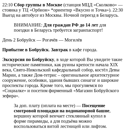
22:10
Сбор группы в Москве
(станция МЦД «Сколково» —
стоянка у ТЦ «Орбион» *ориентир «Вкусно и Точка»). 22:30
Выезд на автобусе из Москвы. Ночной переезд в Беларусь.
ВНИМАНИЕ:
Для граждан РФ до 14 лет
для
поездки в Беларусь требуется загранпаспорт!
День 2
Бобруйск — Рогачёв — Могилёв
Прибытие в Бобруйск
.
Завтрак
в кафе города.
Экскурсия по Бобруйску
, в ходе которой Вы увидите такие
исторические памятники, как руины крепости начала XIX
века, Свято-Никольский кафедральный собор, костёл Девы
Марии, а также Дом-тетрис – оригинальное архитектурное
сооружение, особняки, здания бывших синагог и широкие
проспекты города. Кроме того, мы прогуляемся по
«Социалке» и посетим фирменный «Магазин Бобруйского
зефира».
За доп. плату (оплата на месте) —
Посещение
смотровой площадки на водонапорной башне
,
вершину которой венчает стеклянный купол в
форме пирамиды, а для подъёма можно
воспользоваться витой лестницей или лифтом.