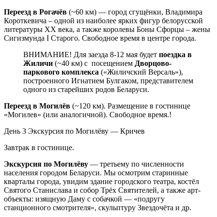
Переезд в Рогачёв
(~60 км) — город сгущёнки, Владимира
Короткевича – одной из наиболее ярких фигур белорусской
литературы XX века, а также королевы Боны Сфорцы – жены
Сигизмунда I Старого. Свободное время в центре города.
ВНИМАНИЕ! Для заезда 8-12 мая будет
поездка в
Жиличи
(~40 км) с посещением
Дворцово-
паркового комплекса
(«Жиличский Версаль»),
построенного Игнатием Булгаком, представителем
одного из старейших родов Беларуси.
Переезд в Могилёв
(~120 км). Размещение в гостинице
«Могилев» (или аналогичной). Свободное время.!
День 3
Экскурсия по Могилёву — Кричев
Завтрак в гостинице.
Экскурсия по Могилёву
— третьему по численности
населения городом Беларуси. Мы осмотрим старинные
кварталы города, увидим здание городского театра, костёл
Святого Станислава и собор Трёх Святителей, а также арт-
объекты: изящную Даму с собачкой — «подругу
станционного смотрителя», скульптуру Звездочёта и др.