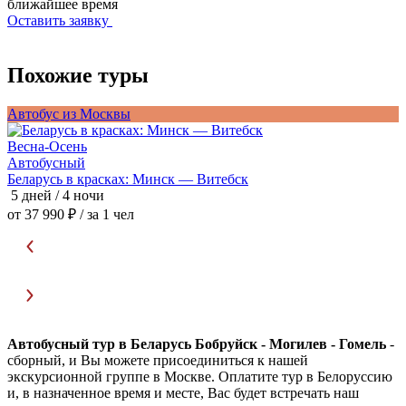
ближайшее время
Оставить заявку
Похожие туры
Автобус из Москвы
А
Весна-Осень
В
Автобусный
Беларусь в красках: Минск — Витебск
П
5 дней / 4 ночи
5
от 37 990 ₽
/ за 1 чел
о
Автобусный тур в Беларусь Бобруйск - Могилев - Гомель
-
сборный, и Вы можете присоединиться к нашей
экскурсионной группе в Москве. Оплатите тур в Белоруссию
и, в назначенное время и месте, Вас будет встречать наш