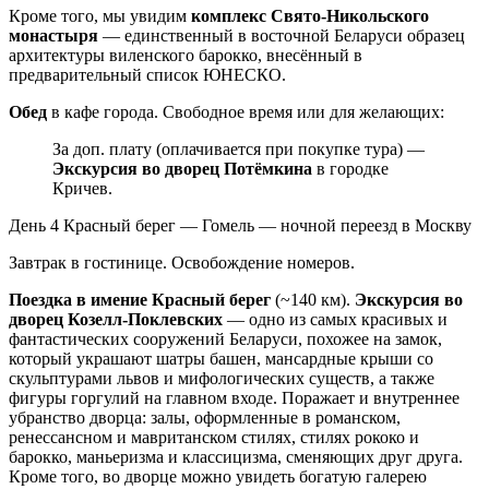
Кроме того, мы увидим
комплекс Свято-Никольского
монастыря
— единственный в восточной Беларуси образец
архитектуры виленского барокко, внесённый в
предварительный список ЮНЕСКО.
Обед
в кафе города. Свободное время или для желающих:
За доп. плату (оплачивается при покупке тура) —
Экскурсия во дворец Потёмкина
в городке
Кричев.
День 4
Красный берег — Гомель — ночной переезд в Москву
Завтрак в гостинице. Освобождение номеров.
Поездка в имение Красный берег
(~140 км).
Экскурсия во
дворец Козелл-Поклевских
— одно из самых красивых и
фантастических сооружений Беларуси, похожее на замок,
который украшают шатры башен, мансардные крыши со
скульптурами львов и мифологических существ, а также
фигуры горгулий на главном входе. Поражает и внутреннее
убранство дворца: залы, оформленные в романском,
ренессансном и мавританском стилях, стилях рококо и
барокко, маньеризма и классицизма, сменяющих друг друга.
Кроме того, во дворце можно увидеть богатую галерею