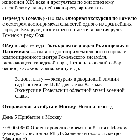
живописи XIX века и прогуляться по живописному
английскому парку пейзажно-регулярного типа.
Переезд в Гомель
(~110 км).
Обзорная экскурсия по Гомелю
с осмотром достопримечательностей одного из древнейших
городов Беларуси, возникшего на месте впадения ручья
Гомеюк в реку Сож.
Обед
в кафе города.
Экскурсия во дворец Румянцевых и
Паскевичей —
главной достопримечательности города и
композиционного центра Гомельского ансамбля,
включающего городской парк, Петропавловский собор,
башню, часовню-усыпальницу и др.
За доп. плату — экскурсия в дворцовый зимний
сад Паскевичей ИЛИ для заезда 8-12 мая —
Экскурсия в Гомельский областной музей военной
славы.
Отправление автобуса в Москву
. Ночной переезд.
День 5
Прибытие в Москву
~05:00-06:00 Ориентировочное время прибытия в Москву
(высадка туристов на МЦД Сколково и около ст. метро
Мякинино)