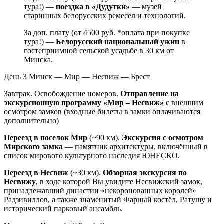
тура!) —
поездка в «Дудутки»
— музей
старинных белорусских ремесел и технологий.
За доп. плату (от 4500 руб. *оплата при покупке
тура!) —
Белорусский национальный ужин
в
гостеприимной сельской усадьбе в 30 км от
Минска.
День 3
Минск — Мир — Несвиж — Брест
Завтрак. Освобождение номеров.
Отправление на
экскурсионную программу «Мир – Несвиж»
с внешним
осмотром замков (входные билеты в замки оплачиваются
дополнительно)
Переезд в поселок Мир
(~90 км).
Экскурсия с осмотром
Мирского замка
— памятник архитектуры, включённый в
список мирового культурного наследия ЮНЕСКО.
Переезд в Несвиж
(~30 км).
Обзорная экскурсия по
Несвижу
, в ходе которой Вы увидите Несвижский замок,
принадлежавший династии «некоронованных королей»
Радзивиллов, а также знаменитый Фарный костёл, Ратушу и
исторический парковый ансамбль.