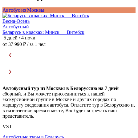
Автобус из Москвы
А
Весна-Осень
Автобусный
В
Беларусь в красках: Минск — Витебск
П
5 дней / 4 ночи
5
от 37 990 ₽
/ за 1 чел
о
Автобусный тур из Москвы в Белоруссию на 7 дней
-
сборный, и Вы можете присоединиться к нашей
экскурсионной группе в Москве и других городах по
маршруту следования автобуса. Оплатите тур в Белоруссию и,
в назначенное время и месте, Вас будет встречать наш
представитель.
VST
Автобусные туры в Беларусь