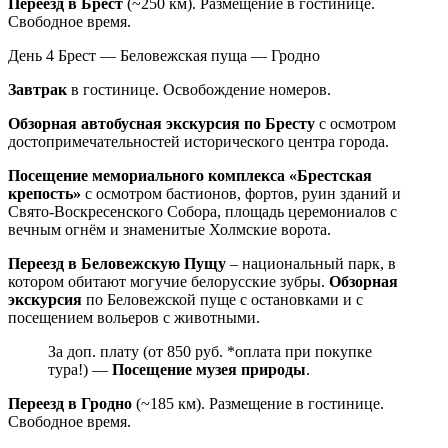
Переезд в Брест
(~250 км). Размещение в гостинице.
Свободное время.
День 4
Брест — Беловежская пуща — Гродно
Завтрак
в гостинице. Освобождение номеров.
Обзорная автобусная экскурсия по Бресту
с осмотром
достопримечательностей исторического центра города.
Посещение мемориального комплекса «Брестская
крепость»
с осмотром бастионов, фортов, руин зданий и
Свято-Воскресенского Собора, площадь церемониалов с
вечным огнём и знаменитые Холмские ворота.
Переезд в Беловежскую Пущу
– национальный парк, в
котором обитают могучие белорусские зубры.
Обзорная
экскурсия
по Беловежской пуще с остановками и с
посещением вольеров с животными.
За доп. плату (от 850 руб. *оплата при покупке
тура!) —
Посещение музея природы
.
Переезд в Гродно
(~185 км). Размещение в гостинице.
Свободное время.