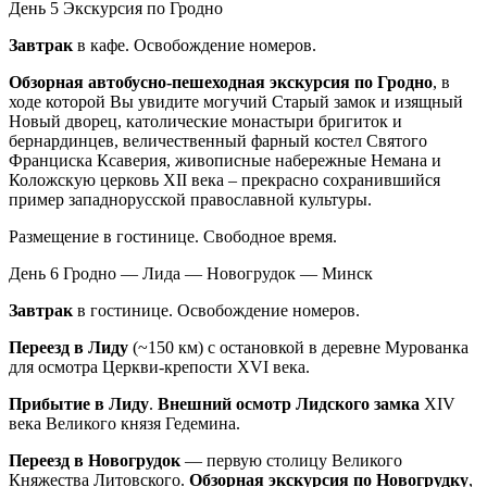
День 5
Экскурсия по Гродно
Завтрак
в кафе. Освобождение номеров.
Обзорная автобусно-пешеходная экскурсия по Гродно
, в
ходе которой Вы увидите могучий Старый замок и изящный
Новый дворец, католические монастыри бригиток и
бернардинцев, величественный фарный костел Святого
Франциска Ксаверия, живописные набережные Немана и
Коложскую церковь XII века – прекрасно сохранившийся
пример западнорусской православной культуры.
Размещение в гостинице. Свободное время.
День 6
Гродно — Лида — Новогрудок — Минск
Завтрак
в гостинице. Освобождение номеров.
Переезд в Лиду
(~150 км) с остановкой в деревне Мурованка
для осмотра Церкви-крепости XVI века.
Прибытие в Лиду
.
Внешний осмотр Лидского замка
XIV
века Великого князя Гедемина.
Переезд в Новогрудок
— первую столицу Великого
Княжества Литовского.
Обзорная экскурсия по Новогрудку
,