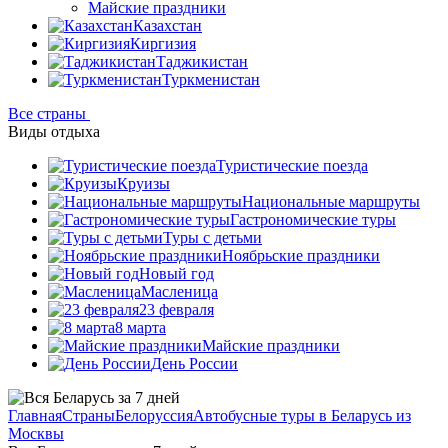
Майские праздники
Казахстан
Киргизия
Таджикистан
Туркменистан
Все страны
Виды отдыха
Туристические поезда
Круизы
Национальные маршруты
Гастрономические туры
Туры с детьми
Ноябрьские праздники
Новый год
Масленица
23 февраля
8 марта
Майские праздники
День России
Главная
Страны
Белоруссия
Автобусные туры в Беларусь из
Москвы