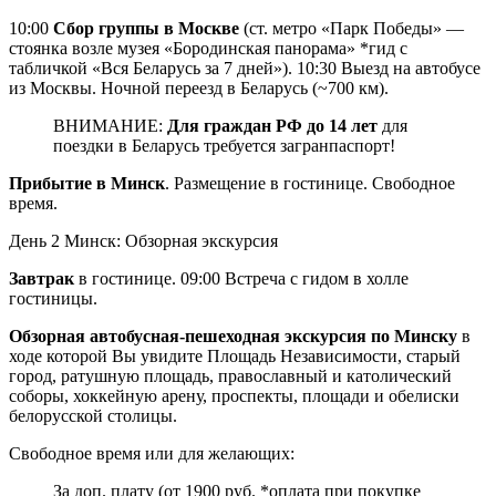
10:00
Сбор группы в Москве
(ст. метро «Парк Победы» —
стоянка возле музея «Бородинская панорама» *гид с
табличкой «Вся Беларусь за 7 дней»). 10:30 Выезд на автобусе
из Москвы. Ночной переезд в Беларусь (~700 км).
ВНИМАНИЕ:
Для граждан РФ до 14 лет
для
поездки в Беларусь требуется загранпаспорт!
Прибытие в Минск
. Размещение в гостинице. Свободное
время.
День 2
Минск: Обзорная экскурсия
Завтрак
в гостинице. 09:00 Встреча с гидом в холле
гостиницы.
Обзорная автобусная-пешеходная экскурсия по Минску
в
ходе которой Вы увидите Площадь Независимости, старый
город, ратушную площадь, православный и католический
соборы, хоккейную арену, проспекты, площади и обелиски
белорусской столицы.
Свободное время или для желающих:
За доп. плату (от 1900 руб. *оплата при покупке