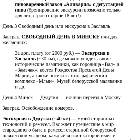
пивоваренный завод «Аливария» с дегустацией
пива
(бронирование экскурсии возможно только
для лиц строго старше 18 лет!)
День 3
Свободный день или экскурсия в Заславль
Завтрак.
СВОБОДНЫЙ ДЕНЬ В МИНСКЕ
или для
желающих:
За доп. плату (от 2000 руб.) —
Экскурсия в
Заславль
(~30 км), где можно увидеть такие
исторические памятники, как городища «Вал» и
«Замэчак», костел Рождества Пресвятой Девы
Марии, а также посетить этнографический
комплекс «Млын», Музей белорусской маляванки
и др.
День 4
Минск — Дудутки — ночной переезд в Москву
Завтрак. Освобождение номеров.
Экскурсия в Дудутки
(~40 км) — музей старинных
технологий и ремесел. Вас ждет путешествие в мир
стародавнего быта и ремесел старинной белорусской
шляхетской усадьбы, каждый хозяин которой имел и