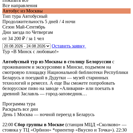
Показать все
Все направления
Автобус из Москвы
Тип тура
Автобусный
Продолжительность
5 дней / 4 ночи
Сезон
Май-Сентябрь
Дни заезда
по Четвергам
от 34 200 ₽
/ за 1 чел
Оставить заявку
Тур «В Минск с любовью!»
Автобусный тур из Москвы в столицу Белоруссии
с
проживанием и экскурсиями в Минске, подъемом на
смотровую площадку Национальной библиотеки Республики
Беларусь и поездкой в Дудутки — музей старинных
технологий и ремесел. А еще Вы сможете попробовать
белорусское пиво на заводе «Аливария» или поехать в
древний Заславль — город-заповедник…
Программа тура
Раскрыть все дни
День 1
Москва — ночной переезд в Беларусь
22:00
Сбор группы в Москве
(станция МЦД «Сколково» —
стоянка у ТЦ «Орбион» *ориентир «Вкусно и Точка»). 22:30