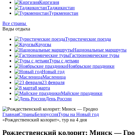
Киргизия
Таджикистан
Туркменистан
Все страны
Виды отдыха
Туристические поезда
Круизы
Национальные маршруты
Гастрономические туры
Туры с детьми
Ноябрьские праздники
Новый год
Масленица
23 февраля
8 марта
Майские праздники
День России
Главная
Страны
Белоруссия
Туры на Новый год
«Рождественский колорит», тур на 4 дня
Рождественский колорит: Минск — Гро