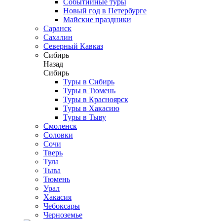
Событийные туры
Новый год в Петербурге
Майские праздники
Саранск
Сахалин
Северный Кавказ
Сибирь
Назад
Сибирь
Туры в Сибирь
Туры в Тюмень
Туры в Красноярск
Туры в Хакасию
Туры в Тыву
Смоленск
Соловки
Сочи
Тверь
Тула
Тыва
Тюмень
Урал
Хакасия
Чебоксары
Черноземье