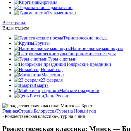
Киргизия
Таджикистан
Туркменистан
Все страны
Виды отдыха
Туристические поезда
Круизы
Национальные маршруты
Гастрономические туры
Туры с детьми
Ноябрьские праздники
Новый год
Масленица
23 февраля
8 марта
Майские праздники
День России
Главная
Страны
Белоруссия
Туры на Новый год
«Рождественская классика», тур на 4 дня
Рождественская классика: Минск — Бр