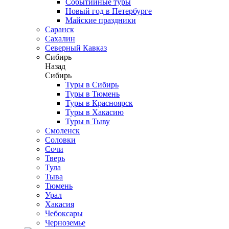
Событийные туры
Новый год в Петербурге
Майские праздники
Саранск
Сахалин
Северный Кавказ
Сибирь
Назад
Сибирь
Туры в Сибирь
Туры в Тюмень
Туры в Красноярск
Туры в Хакасию
Туры в Тыву
Смоленск
Соловки
Сочи
Тверь
Тула
Тыва
Тюмень
Урал
Хакасия
Чебоксары
Черноземье