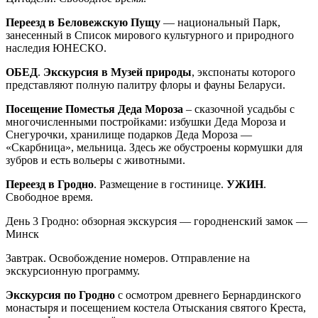
Переезд в Беловежскую Пущу
— национальный Парк,
занесенный в Список мирового культурного и природного
наследия ЮНЕСКО.
ОБЕД
.
Экскурсия в Музей природы
, экспонаты которого
представляют полную палитру флоры и фауны Беларуси.
Посещение Поместья Деда Мороза
– сказочной усадьбы с
многочисленными постройками: избушки Деда Мороза и
Снегурочки, хранилище подарков Деда Мороза —
«Скарбница», мельница. Здесь же обустроены кормушки для
зубров и есть вольеры с животными.
Переезд в Гродно
. Размещение в гостинице.
УЖИН
.
Свободное время.
День 3
Гродно: обзорная экскурсия — городненский замок —
Минск
Завтрак. Освобождение номеров. Отправление на
экскурсионную программу.
Экскурсия по Гродно
с осмотром древнего Бернардинского
монастыря и посещением костела Отыскания святого Креста,