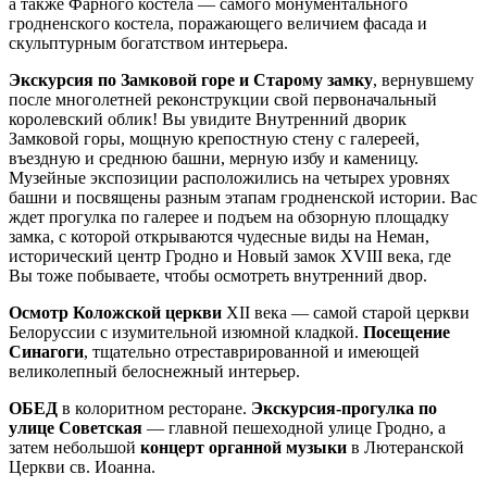
а также Фарного костёла — самого монументального
гродненского костела, поражающего величием фасада и
скульптурным богатством интерьера.
Экскурсия по Замковой горе и Старому замку
, вернувшему
после многолетней реконструкции свой первоначальный
королевский облик! Вы увидите Внутренний дворик
Замковой горы, мощную крепостную стену с галереей,
въездную и среднюю башни, мерную избу и каменицу.
Музейные экспозиции расположились на четырех уровнях
башни и посвящены разным этапам гродненской истории. Вас
ждет прогулка по галерее и подъем на обзорную площадку
замка, с которой открываются чудесные виды на Неман,
исторический центр Гродно и Новый замок XVIII века, где
Вы тоже побываете, чтобы осмотреть внутренний двор.
Осмотр Коложской церкви
XII века — самой старой церкви
Белоруссии с изумительной изюмной кладкой.
Посещение
Синагоги
, тщательно отреставрированной и имеющей
великолепный белоснежный интерьер.
ОБЕД
в колоритном ресторане.
Экскурсия-прогулка по
улице Советская
— главной пешеходной улице Гродно, а
затем небольшой
концерт органной музыки
в Лютеранской
Церкви св. Иоанна.