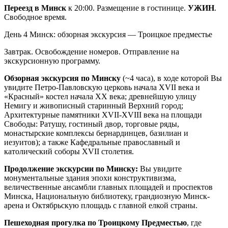
Переезд в Минск
к 20:00. Размещение в гостинице.
УЖИН
.
Свободное время.
День 4
Минск: обзорная экскурсия — Троицкое предместье
Завтрак. Освобождение номеров. Отправление на
экскурсионную программу.
Обзорная экскурсия по Минску
(~4 часа), в ходе которой Вы
увидите Петро-Павловскую церковь начала ХVII века и
«Красный» костел начала ХХ века; древнейшую улицу
Немигу и живописный старинный Верхний город;
Архитектурные памятники XVII-XVIII века на площади
Свободы: Ратушу, гостиный двор, торговые ряды,
монастырские комплексы бернардинцев, базилиан и
иезуитов); а также Кафедральные православный и
католический соборы ХVII столетия.
Продолжение экскурсии по Минску:
Вы увидите
монументальные здания эпохи конструктивизма,
величественные ансамбли главных площадей и проспектов
Минска, Национальную библиотеку, грандиозную Минск-
арена и Октябрьскую площадь с главной елкой страны.
Пешеходная прогулка по Троицкому Предместью
, где