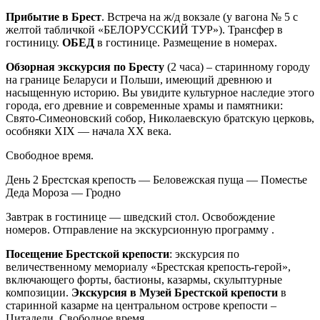
Прибытие в Брест
. Встреча на ж/д вокзале (у вагона № 5 с
желтой табличкой «БЕЛОРУССКИЙ ТУР»). Трансфер в
гостиницу.
ОБЕД
в гостинице. Размещение в номерах.
Обзорная экскурсия по Бресту
(2 часа) – старинному городу
на границе Беларуси и Польши, имеющий древнюю и
насыщенную историю. Вы увидите культурное наследие этого
города, его древние и современные храмы и памятники:
Свято-Симеоновский собор, Николаевскую братскую церковь,
особняки XIX — начала ХХ века.
Свободное время.
День 2
Брестская крепость — Беловежская пуща — Поместье
Деда Мороза — Гродно
Завтрак в гостинице — шведский стол. Освобождение
номеров. Отправление на экскурсионную программу .
Посещение Брестской крепости
: экскурсия по
величественному мемориалу «Брестская крепость-герой»,
включающего форты, бастионы, казармы, скульптурные
композиции.
Экскурсия в Музей Брестской крепости
в
старинной казарме на центральном острове крепости –
Цитадели. Свободное время.