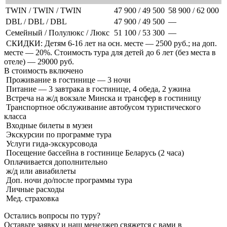
TWIN / TWIN / TWIN
47 900 / 49 500
58 900 / 62 000
DBL / DBL / DBL
47 900 / 49 500
—
Семейный / Полулюкс / Люкс
51 100 / 53 300
—
СКИДКИ: Детям 6-16 лет на осн. месте — 2500 руб.; на доп.
месте — 20%. Стоимость тура для детей до 6 лет (без места в
отеле) — 29000 руб.
В стоимость
включено
Проживание в гостинице — 3 ночи
Питание — 3 завтрака в гостинице, 4 обеда, 2 ужина
Встреча на ж/д вокзале Минска и трансфер в гостиницу
Транспортное обслуживание автобусом туристического
класса
Входные билеты в музеи
Экскурсии по программе тура
Услуги гида-экскурсовода
Посещение бассейна в гостинице Беларусь (2 часа)
Оплачивается
дополнительно
ж/д или авиабилеты
Доп. ночи до/после программы тура
Личные расходы
Мед. страховка
Остались вопросы по туру?
Оставьте заявку и наш менеджер свяжется с вами в