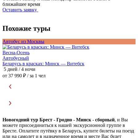
ближайшее время
Оставить заявку
Похожие туры
Автобус из Москвы
А
Весна-Осень
В
Автобусный
Беларусь в красках: Минск — Витебск
П
5 дней / 4 ночи
5
от 37 990 ₽
/ за 1 чел
о
Новогодний тур Брест - Гродно - Минск
-
сборный
, и Вы
можете присоединиться к нашей экскурсионной группе в
Бресте. Оплатите путёвку в Беларусь, купите билеты на поезд
или на самолет и в назначенное время и месте Вас будет