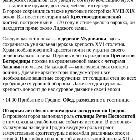
— старинное оружие, доспехи, мебель, интерьеры.
В городе сохранились также культовые постройки ХVIII-XIX
веков. Вы посетите старинный
Крестовоздвиженский
костёл
, построенный в 1770 году в стиле зрелого барокко, он
находится прямо около Лидского замка.
Следующая остановка — в
деревне Мурованка
; здесь
сохранилась уникальная церковь-крепость ХVI столетия.
Храм необыкновенной красоты почти не утратил своего
первоначального вида. Церковь в честь рождения
Пресвятой
Богородицы
похожа на средневековой замок с четырьмя
башнями по углам. На каждой — многоуровневая система
бойниц. Древние архитекторы предусмотрели все
необходимые защитные сооружения: от толщины стен до всех
требующихся уровней обороны. Даже сегодня церковь-
крепость доносит до нас суровое дыхание своей эпохи.
~14:30 Прибытие в Гродно.
Обед
, размещение в гостинице.
Обзорная автобусно-пешеходная экскурсия по Гродно.
В прошлом город выполнял роль
столицы Речи Посполитой
,
с ним связаны судьбоносные события истории. В историко-
культурном наследии Гродно ведущую роль играют
замечательные архитектурные ансамбли различных эпох и
стилей. Постройки гродненской архитектурной школы XII в.