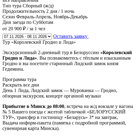
Все направления
Тип тура
Сборный (ж/д)
Продолжительность
2 дня / 1 ночь
Сезон
Февраль-Апрель, Ноябрь-Декабрь
Дни заезда
по Субботам
от 20 900 ₽
/ за 1 чел
Оставить заявку
Тур «Королевский Гродно и Лида»
Экскурсионный 2-дневный тур в Белоруссию
«Королевский
Гродно и Лида»
. Вы познакомитесь с тёплым и изысканным
Гродно и вы посетите старинный Лидский замок князя
Гедимина.
Программа тура
Раскрыть все дни
День 1
Лида, Лидский замок — Мурованка — Гродно,
обзорная экскурсия, концерт органной музыки
Прибытие в Минск до 08:00
, встреча на ж/д вокзале у вагона
№ 5 Вашего поезда с желтой табличкой «БЕЛОРУССКИЙ
ТУР», трансфер в гостиницу «Беларусь» 3* на завтрак,
Выдача информ-пакета (памятка с подробной программой,
сувенирная карта Минска).