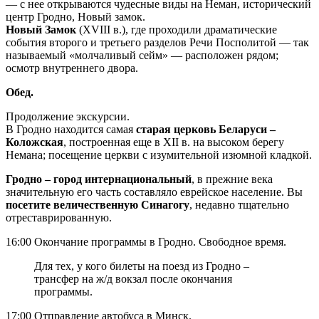
— с нее открываются чудесные виды на Неман, исторический
центр Гродно, Новый замок.
Новый Замок
(XVIII в.), где проходили драматические
события второго и третьего разделов Речи Посполитой — так
называемый «молчаливый сейм» — расположен рядом;
осмотр внутреннего двора.
Обед.
Продолжение экскурсии.
В Гродно находится самая
старая церковь Беларуси –
Коложская
, построенная еще в XII в. на высоком берегу
Немана; посещение церкви с изумительной изюмной кладкой.
Гродно – город интернациональный
, в прежние века
значительную его часть составляло еврейское население. Вы
посетите величественную Синагогу
, недавно тщательно
отреставрированную.
16:00 Окончание программы в Гродно. Свободное время.
Для тех, у кого билеты на поезд из Гродно –
трансфер на ж/д вокзал после окончания
программы.
17:00 Отправление автобуса в Минск.