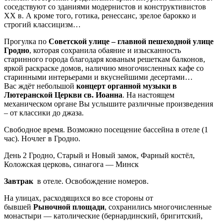
соседствуют со зданиями модернистов и конструктивистов
XX в. А кроме того, готика, ренессанс, зрелое барокко и
строгий классицизм…
Прогулка по
Советской улице – главной пешеходной улице
Гродно
, которая сохранила обаяние и изысканность
старинного города благодаря кованым решеткам балконов,
яркой раскраске домов, наличию многочисленных кафе со
старинными интерьерами и вкуснейшими десертами…
Вас ждёт небольшой
концерт органной музыки в
Лютеранской Церкви св. Иоанна
. На настоящем
механическом органе Вы услышите различные произведения
– от классики до джаза.
Свободное время. Возможно посещение бассейна в отеле (1
час). Ночлег в Гродно.
День 2
Гродно, Старый и Новый замок, Фарный костёл,
Коложская церковь, синагога — Минск
Завтрак
в отеле. Освобождение номеров.
На улицах, расходящихся во все стороны от
бывшей
Рыночной площади
, сохранились многочисленные
монастыри — католические (бернардинский, бригитский,