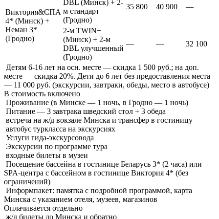
DBL (Минск) + 2-
35 800
40 900
—
м стандарт
Виктория&СПА
(Гродно)
4* (Минск) +
Неман 3*
2-м TWIN+
(Гродно)
(Минск) + 2-м
—
—
32 100
DBL улучшенный
(Гродно)
Детям 6-16 лет на осн. месте — скидка 1 500 руб.; на доп.
месте — скидка 20%. Дети до 6 лет без предоставления места
— 11 000 руб. (экскурсии, завтраки, обеды, место в автобусе)
В стоимость
включено
Проживание (в Минске — 1 ночь, в Гродно — 1 ночь)
Питание — 3 завтрака шведский стол + 3 обеда
встреча на ж/д вокзале Минска и трансфер в гостиницу
автобус туркласса на экскурсиях
Услуги гида-экскурсовода
Экскурсии по программе тура
входные билеты в музеи
Посещение бассейна в гостинице Беларусь 3* (2 часа) или
SPA-центра с бассейном в гостинице Виктория 4* (без
ограничений)
Информпакет: памятка с подробной программой, карта
Минска с указанием отеля, музеев, магазинов
Оплачивается
отдельно
ж/д билеты до Минска и обратно