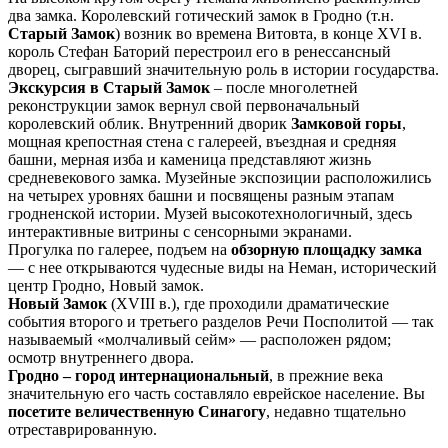
два замка. Королевский готический замок в Гродно (т.н.
Старый Замок
) возник во времена Витовта, в конце XVI в.
король Стефан Баторий перестроил его в ренессансный
дворец, сыгравший значительную роль в истории государства.
Экскурсия в Старый Замок
– после многолетней
реконструкции замок вернул свой первоначальный
королевский облик. Внутренний дворик
Замковой горы
,
мощная крепостная стена с галереей, въездная и средняя
башни, мерная изба и каменица представляют жизнь
средневекового замка. Музейные экспозиции расположились
на четырех уровнях башни и посвящены разным этапам
гродненской истории. Музей высокотехнологичный, здесь
интерактивные витрины с сенсорными экранами.
Прогулка по галерее, подъем на
обзорную площадку замка
— с нее открываются чудесные виды на Неман, исторический
центр Гродно, Новый замок.
Новый Замок
(XVIII в.), где проходили драматические
события второго и третьего разделов Речи Посполитой — так
называемый «молчаливый сейм» — расположен рядом;
осмотр внутреннего двора.
Гродно – город интернациональный
, в прежние века
значительную его часть составляло еврейское население. Вы
посетите величественную Синагогу
, недавно тщательно
отреставрированную.