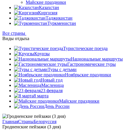
Майские праздники
Казахстан
Киргизия
Таджикистан
Туркменистан
Все страны
Виды отдыха
Туристические поезда
Круизы
Национальные маршруты
Гастрономические туры
Туры с детьми
Ноябрьские праздники
Новый год
Масленица
23 февраля
8 марта
Майские праздники
День России
Главная
Страны
Белоруссия
Гродненские пейзажи (3 дня)