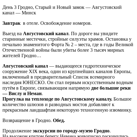
День 3
Гродно, Старый и Новый замок — Августовский
канал — Минск
Завтрак
в отеле. Освобождение номеров.
Выезд на
Августовский канал
. По дороге вы увидите
старинные местечки, стройные силуэты храмов. Остановка у
печально знаменитого Форта № 2 – места, где в годы Великой
Отечественной войны были убиты более 3 тысяч мирных
жителей Гродно…
Августовский канал
— выдающееся гидротехническое
сооружение XIX века, один из крупнейших каналов Европы,
включенный в предварительный Список всемирного
наследия ЮНЕСКО. Он стал первым искусственным водным
путём в Европе, связывающим напрямую
две большие реки
— Вислу и Неман
.
Прогулка на теплоходе по Августовскому каналу.
Большое
количество шлюзов и разводных мостов добавляют к
прекрасным ландшафтам некоторую техногенную изюминку.
Возвращение в Гродно.
Обед.
Продолжение
экскурсии по городу-музею Гродно
.
На высоком крутом берегу Немана живописно раскинулись