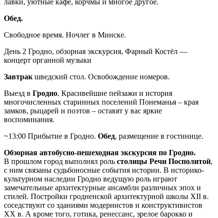
лавки, уютные кафе, корчмы и многое другое.
Обед.
Свободное время. Ночлег в Минске.
День 2
Гродно, обзорная экскурсия, Фарный Костёл —
концерт органной музыки
Завтрак
шведский стол. Освобождение номеров.
Выезд в
Гродно
. Красивейшие пейзажи и история
многочисленных старинных поселений Понеманья – края
замков, рыцарей и поэтов – оставят у вас яркие
воспоминания.
~13:00 Прибытие в Гродно.
Обед
, размещение в гостинице.
Обзорная автобусно-пешеходная экскурсия по Гродно.
В прошлом город выполнял роль
столицы Речи Посполитой
,
с ним связаны судьбоносные события истории. В историко-
культурном наследии Гродно ведущую роль играют
замечательные архитектурные ансамбли различных эпох и
стилей. Постройки гродненской архитектурной школы XII в.
соседствуют со зданиями модернистов и конструктивистов
XX в. А кроме того, готика, ренессанс, зрелое барокко и