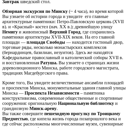
Завтрак
шведский стол.
Обзорная экскурсия по Минску
(~ 4 часа), во время которой
Вы узнаете об истории города и увидите его главные
архитектурные памятники: Петро-Павловскую церковь (ХVII
в). и «Красный» костел (нач. ХХ в.); древнейшую улицу
Немигу
и живописный
Верхний Город
, где сохранились
памятники архитектуры XVII-XIX веков. На его главной
площади —
площади Свободы
— находится гостиный двор,
торговые ряды, несколько монастырских комплексов
(бернардинцев, базилиан, иезуитов). Здесь же находятся
Кафедральные православный и католический соборы ХVII в.
и восстановленная
Ратуша.
Вы узнаете о страницах жизни
дореволюционного Минска, работе городского магистрата,
традициях Магдебургского права.
Кроме того, Вы увидите величественные ансамбли площадей
и проспектов Минска, монументальные здания главной улицы
Минска —
Проспекта Независимости
– памятника
конструктивизма, современные общественные и спортивные
сооружения: оригинальную
Национальную библиотеку
и
грандиозную
Минск-арену
.
Вы также совершите
пешеходную прогулку по Троицкому
Предместью
, где кипела жизнь города позапрошлого века и
где сейчас расположены многочисленные музеи, сувенирные