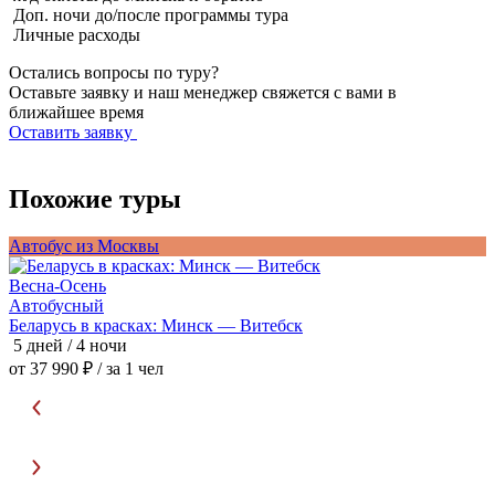
Доп. ночи до/после программы тура
Личные расходы
Остались вопросы по туру?
Оставьте заявку и наш менеджер свяжется с вами в
ближайшее время
Оставить заявку
Похожие туры
Автобус из Москвы
А
Весна-Осень
В
Автобусный
Беларусь в красках: Минск — Витебск
П
5 дней / 4 ночи
5
от 37 990 ₽
/ за 1 чел
о