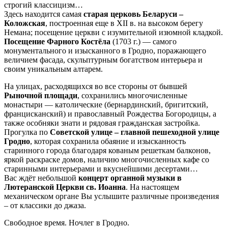
строгий классицизм…
Здесь находится самая
старая церковь Беларуси –
Коложская
, построенная еще в XII в. на высоком берегу
Немана; посещение церкви с изумительной изюмной кладкой.
Посещение Фарного Костёла
(1703 г.) — самого
монументального и изысканного в Гродно, поражающего
величием фасада, скульптурным богатством интерьера и
своим уникальным алтарем.
На улицах, расходящихся во все стороны от бывшей
Рыночной площади
, сохранились многочисленные
монастыри — католические (бернардинский, бригитский,
францисканский) и православный Рождества Богородицы, а
также особняки знати и рядовая гражданская застройка.
Прогулка по
Советской улице – главной пешеходной улице
Гродно
, которая сохранила обаяние и изысканность
старинного города благодаря кованым решеткам балконов,
яркой раскраске домов, наличию многочисленных кафе со
старинными интерьерами и вкуснейшими десертами…
Вас ждёт небольшой
концерт органной музыки в
Лютеранской Церкви св. Иоанна
. На настоящем
механическом органе Вы услышите различные произведения
– от классики до джаза.
Свободное время. Ночлег в Гродно.