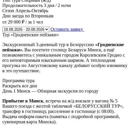
Тип тура
Сборный (ж/д)
Продолжительность
3 дня / 2 ночи
Сезон
Апрель-Октябрь
Дни заезда
по Вторникам
от 29 000 ₽
/ за 1 чел
Оставить заявку
Тур «Гродненские пейзажи»
Экскурсионный 3-дневный тур в Белоруссию
«Гродненские
пейзажи».
Вы посетите столицу Беларуси Минск, а ещё
познакомитесь с уни­каль­ным го­ро­дом Королевским Грод­но с
его неповторимым изысканным шармом. А теплоходная
прогулка по Августовскому каналу до­ба­вит особую изюминку
в это путешествие.
Программа тура
Раскрыть все дни
День 1
Минск — Обзорная экскурсия по городу
Прибытие в Минск
, встреча на ж/д вокзале у вагона № 5
Вашего поезда с желтой табличкой «БЕЛОРУССКИЙ ТУР»,
трансфер в гостиницу, расселение в гостинице (с 08:00).
Выдача информ-пакета (памятка с подробной программой,
сувенирная карта Минска).