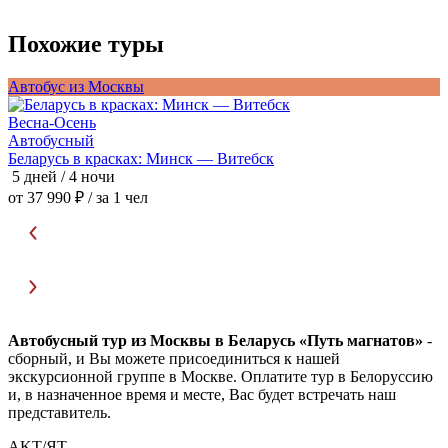
Похожие туры
Автобус из Москвы
А
Весна-Осень
В
Автобусный
Беларусь в красках: Минск — Витебск
П
5 дней / 4 ночи
5
от 37 990 ₽
/ за 1 чел
о
Автобусный тур из Москвы в Беларусь «Путь магнатов»
-
сборный, и Вы можете присоединиться к нашей
экскурсионной группе в Москве. Оплатите тур в Белоруссию
и, в назначенное время и месте, Вас будет встречать наш
представитель.
AKT/ЯТ