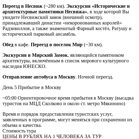
Переезд в Несвиж
(~280 км).
Экскурсия «Исторические и
архитектурные памятники Несвижа»
, в ходе которой Вы
увидите Несвижский замок (внешний осмотр),
принадлежавший династии «некоронованных королей»
Радзивиллов, а также знаменитый Фарный костёл, Ратушу и
исторический парковый ансамбль.
Обед
в кафе.
Переезд в поселок Мир
(~30 км).
Экскурсия в
Мирский Замок
, являющийся памятником
архитектуры, включённым в список мирового культурного
наследия ЮНЕСКО.
Отправление автобуса в Москву
. Ночной переезд.
День 5
Прибытие в Москву
~05:00 Ориентировочное время прибытия в Москву (высадка
туристов на МЦД Сколково и около ст. метро Мякинино)
Время и порядок предоставления туристских услуг,
заявленных в программе, могут меняться при сохранении их
объема и качества.
Стоимость тура
ЦЕНЫ В РУБЛЯХ НА 1 ЧЕЛОВЕКА ЗА ТУР