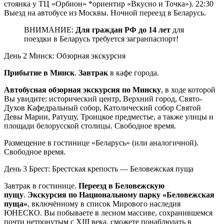
стоянка у ТЦ «Орбион» *ориентир «Вкусно и Точка»). 22:30
Выезд на автобусе из Москвы. Ночной переезд в Беларусь.
ВНИМАНИЕ:
Для граждан РФ до 14 лет
для
поездки в Беларусь требуется загранпаспорт!
День 2
Минск: Обзорная экскурсия
Прибытие в Минск
.
Завтрак
в кафе города.
Автобусная обзорная экскурсия по Минску
, в ходе которой
Вы увидите: исторический центр, Верхний город, Свято-
Духов Кафедральный собор, Католический собор Святой
Девы Марии, Ратушу, Троицкое предместье, а также улицы и
площади белорусской столицы. Свободное время.
Размещение в гостинице «Беларусь» (или аналогичной).
Свободное время.
День 3
Брест: Брестская крепость — Беловежская пуща
Завтрак в гостинице.
Переезд в Беловежскую
пущу
.
Экскурсия по Национальному парку «Беловежская
пуща»
, включённому в список Мирового наследия
ЮНЕСКО. Вы побываете в лесном массиве, сохранившемся
почти нетронутым с XIII века, сможете понаблюдать в