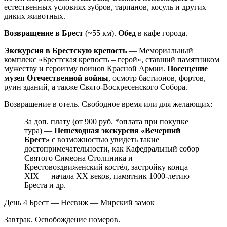
естественных условиях зубров, тарпанов, косуль и других
диких животных.
Возвращение в Брест
(~55 км).
Обед
в кафе города.
Экскурсия в Брестскую крепость
— Мемориальный
комплекс «Брестская крепость – герой», ставший памятником
мужеству и героизму воинов Красной Армии.
Посещение
музея Отечественной войны
, осмотр бастионов, фортов,
руин зданий, а также Свято-Воскресенского Собора.
Возвращение в отель. Свободное время или для желающих:
За доп. плату (от 900 руб. *оплата при покупке
тура) —
Пешеходная экскурсия «Вечерний
Брест»
с возможностью увидеть такие
достопримечательности, как Кафедральный собор
Святого Симеона Столпника и
Крестовоздвиженский костёл, застройку конца
XIX — начала XX веков, памятник 1000-летию
Бреста и др.
День 4
Брест — Несвиж — Мирский замок
Завтрак. Освобождение номеров.