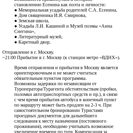
становлению Есенина как поэта и личности:
● Мемориальная усадьба родителей С.А. Есенина,
● Дом священника И.Я. Смирнова,
● Земская школа,
● Усадьба Л.И. Кашиной и Музей поэмы «Анна
Снегина»,
● Литературный музей,
● Каретный двор.
Отправление в г. Москву.
~21:00 Прибытие в г. Москву (к станции метро «ВДНХ»).
Время отправления и прибытия в Москву является
ориентировочным и не может считаться
обязательным пунктом программы.
Возможны задержки по независящим от
Туроператора/Турагента обстоятельствам (пробки,
поломки автотранспортных средств и пр.), в связи
с чем время прибытия автобуса в конечный пункт
по маршруту может быть продлен на 2-3 ч. При
самостоятельном бронировании Туристами
проездных документов для дальнейшего
следования к месту назначения (постоянного
проживания), необходимо учитывать возможное
увеличение времени по туру. Компенсация за