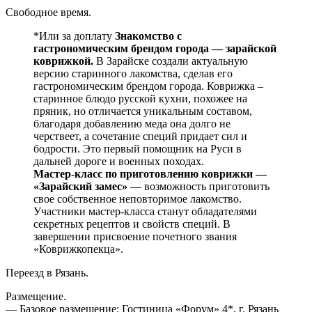
Свободное время.
*Или за доплату
Знакомство с
гастрономическим брендом города — зарайской
коврижкой.
В Зарайске создали актуальную
версию старинного лакомства, сделав его
гастрономическим брендом города. Коврижка –
старинное блюдо русской кухни, похожее на
пряник, но отличается уникальным составом,
благодаря добавлению меда она долго не
черствеет, а сочетание специй придает сил и
бодрости. Это первый помощник на Руси в
дальней дороге и военных походах.
Мастер-класс по приготовлению коврижки —
«Зарайский замес»
— возможность приготовить
свое собственное неповторимое лакомство.
Участники мастер-класса станут обладателями
секретных рецептов и свойств специй. В
завершении присвоение почетного звания
«Коврижкопекца».
Переезд в Рязань.
Размещение.
— Базовое размещение: Гостиница «Форум» 4*, г. Рязань