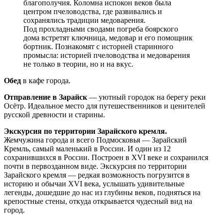
благополучия. Коломна испокон веков была
центром пчеловодства, где развивались и
сохранялись традиции медоварения.
Под прохладными сводами погреба боярского
дома встретят ключница, медовар и его помощник
бортник. Познакомят с историей старинного
промысла: историей пчеловодства и медоварения
не только в теории, но и на вкус.
Обед
в кафе города.
Отправление в Зарайск
— уютный городок на берегу реки
Осётр. Идеальное место для путешественников и ценителей
русской древности и старины.
Экскурсия по территории Зарайского кремля.
Жемчужина города и всего Подмосковья — Зарайский
Кремль, самый маленький в России. И один из 12
сохранившихся в России. Построен в XVI веке и сохранился
почти в первозданном виде. Экскурсия по территории
Зарайского кремля — редкая возможность погрузится в
историю и обычаи XVI века, услышать удивительные
легенды, дошедшие до нас из глубины веков, подняться на
крепостные стены, откуда открывается чудесный вид на
город.