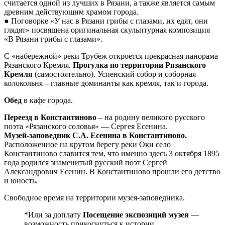
считается одной из лучших в Рязани, а также является самым
древним действующим храмом города.
● Поговорке «У нас в Рязани грибы с глазами, их едят, они
глядят» посвящена оригинальная скульптурная композиция
«В Рязани грибы с глазами».
С «набережной» реки Трубеж откроется прекрасная панорама
Рязанского Кремля.
Прогулка по территории Рязанского
Кремля
(самостоятельно). Успенский собор и соборная
колокольня – главные доминанты как кремля, так и города.
Обед
в кафе города.
Переезд в Константиново
– на родину великого русского
поэта «Рязанского соловья» — Сергея Есенина.
Музей-заповедник С.А. Есенина в Константиново.
Расположенное на крутом берегу реки Оки село
Константиново славится тем, что именно здесь 3 октября 1895
года родился знаменитый русский поэт Сергей
Александрович Есенин. В Константиново прошли его детство
и юность.
Свободное время на территории музея-заповедника.
*Или за доплату
Посещение экспозиций музея
—
возможность прикоснуться к истории,