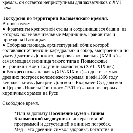
кремль, он остается неприступным для захватчиков с XVI
века.
Экскурсия по территории Коломенского кремля.
В программе:
● Фрагменты крепостной стены и сохранившиеся башни, из
которых более значительные Маринкина, Грановитая и
проездная Пятницкая.
● Соборная площадь, архитектурный облик которой
составляют Успенский кафедральный собор, выстроенный по
указу Дмитрия Донского, шатровая колокольня (XVII в.) –
самая мощная звонница такого типа в Подмосковье.
● Троицкий Ново-Голутвин монастырь (XVII-XIX вв.)
● Воскресенская церковь (XIV-XIX вв.) – одна из самых
древних построек коломенского кремля, в ней 1366 году
венчался князь Дмитрий Донской с Евдокией Суздальской
● Церковь Николы Гостиного (1501 г.) – один из первых
кирпичных храмов на Руси.
Свободное время.
*Или за доплату
Посещение музея «Тайны
Коломенской медовуши»
с интерактивной
программой и дегустацией в винных погребах.
Мёд – это древний символ здоровья, богатства и