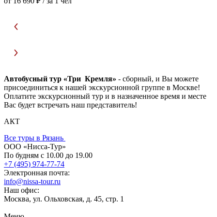
от 16 690 ₽
/ за 1 чел
о
Автобусный тур «Три Кремля»
- сборный, и Вы можете
присоединиться к нашей экскурсионной группе в Москве!
Оплатите экскурсионный тур и в назначенное время и месте
Вас будет встречать наш представитель!
АКТ
Все туры в Рязань
ООО «Нисса-Тур»
По будням с 10.00 до 19.00
+7 (495) 974-77-74
Электронная почта:
info@nissa-tour.ru
Наш офис:
Москва, ул. Ольховская, д. 45, стр. 1
Меню