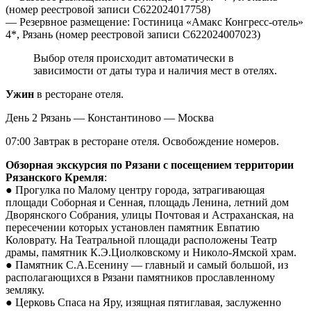
(номер реестровой записи С622024017758)
— Резервное размещение: Гостиница «Амакс Конгресс-отель»
4*, Рязань (номер реестровой записи С622024007023)
Выбор отеля происходит автоматически в
зависимости от даты тура и наличия мест в отелях.
Ужин
в ресторане отеля.
День 2
Рязань — Константиново — Москва
07:00 Завтрак в ресторане отеля. Освобождение номеров.
Обзорная экскурсия по Рязани с посещением территории
Рязанского Кремля
:
● Прогулка по Малому центру города, затрагивающая
площади Соборная и Сенная, площадь Ленина, летний дом
Дворянского Собрания, улицы Почтовая и Астраханская, на
пересечении которых установлен памятник Евпатию
Коловрату. На Театральной площади расположены Театр
драмы, памятник К.Э.Циолковскому и Николо-Ямской храм.
● Памятник С.А.Есенину — главный и самый большой, из
располагающихся в Рязани памятников прославленному
земляку.
● Церковь Спаса на Яру, изящная пятиглавая, заслуженно