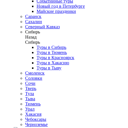
Событийные туры
Новый год в Петербурге
Майские праздники
Саранск
Сахалин
Северный Кавказ
Сибирь
Назад
Сибирь
Туры в Сибирь
Туры в Тюмень
Туры в Красноярск
Туры в Хакасию
Туры в Тыву
Смоленск
Соловки
Сочи
Тверь
Тула
Тыва
Тюмень
Урал
Хакасия
Чебоксары
Черноземье