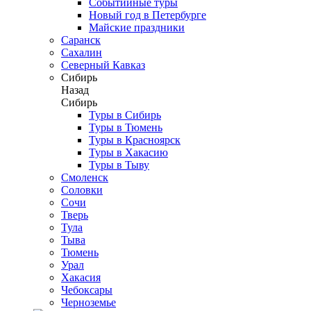
Событийные туры
Новый год в Петербурге
Майские праздники
Саранск
Сахалин
Северный Кавказ
Сибирь
Назад
Сибирь
Туры в Сибирь
Туры в Тюмень
Туры в Красноярск
Туры в Хакасию
Туры в Тыву
Смоленск
Соловки
Сочи
Тверь
Тула
Тыва
Тюмень
Урал
Хакасия
Чебоксары
Черноземье