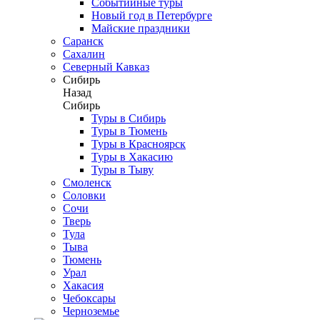
Событийные туры
Новый год в Петербурге
Майские праздники
Саранск
Сахалин
Северный Кавказ
Сибирь
Назад
Сибирь
Туры в Сибирь
Туры в Тюмень
Туры в Красноярск
Туры в Хакасию
Туры в Тыву
Смоленск
Соловки
Сочи
Тверь
Тула
Тыва
Тюмень
Урал
Хакасия
Чебоксары
Черноземье