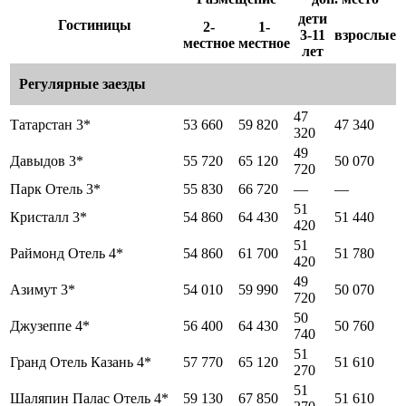
дети
Гостиницы
2-
1-
3-11
взрослые
местное
местное
лет
Регулярные заезды
47
Татарстан 3*
53 660
59 820
47 340
320
49
Давыдов 3*
55 720
65 120
50 070
720
Парк Отель 3*
55 830
66 720
—
—
51
Кристалл 3*
54 860
64 430
51 440
420
51
Раймонд Отель 4*
54 860
61 700
51 780
420
49
Азимут 3*
54 010
59 990
50 070
720
50
Джузеппе 4*
56 400
64 430
50 760
740
51
Гранд Отель Казань 4*
57 770
65 120
51 610
270
51
Шаляпин Палас Отель 4*
59 130
67 850
51 610