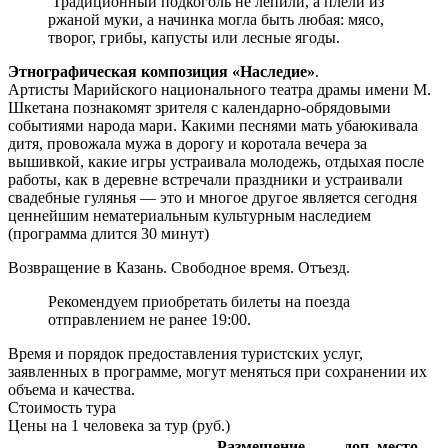
Традиционный подкоголь не лепили, а плели из
ржаной муки, а начинка могла быть любая: мясо,
творог, грибы, капусты или лесные ягоды.
Этнографическая композиция «Наследие»
.
Артисты Марийского национального театра драмы имени М.
Шкетана познакомят зрителя с календарно-обрядовыми
событиями народа мари. Какими песнями мать убаюкивала
дитя, провожала мужа в дорогу и коротала вечера за
вышивкой, какие игры устраивала молодежь, отдыхая после
работы, как в деревне встречали праздники и устраивали
свадебные гулянья — это и многое другое является сегодня
ценнейшим нематериальным культурным наследием
(программа длится 30 минут)
Возвращение в Казань. Свободное время. Отъезд.
Рекомендуем приобретать билеты на поезда
отправлением не ранее 19:00.
Время и порядок предоставления туристских услуг,
заявленных в программе, могут меняться при сохранении их
объема и качества.
Стоимость тура
Цены на 1 человека за тур (руб.)
Размещение
доп. место