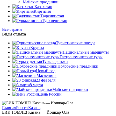
Майские праздники
Казахстан
Киргизия
Таджикистан
Туркменистан
Все страны
Виды отдыха
Туристические поезда
Круизы
Национальные маршруты
Гастрономические туры
Туры с детьми
Ноябрьские праздники
Новый год
Масленица
23 февраля
8 марта
Майские праздники
День России
Главная
Россия
Казань
БИК ТЭМЛЕ! Казань — Йошкар-Ола