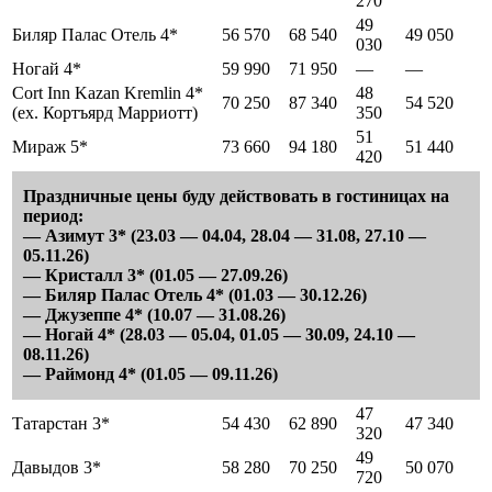
270
49
Биляр Палас Отель 4*
56 570
68 540
49 050
030
Ногай 4*
59 990
71 950
—
—
Cort Inn Kazan Kremlin 4*
48
70 250
87 340
54 520
(ex. Кортъярд Марриотт)
350
51
Мираж 5*
73 660
94 180
51 440
420
Праздничные цены буду действовать в гостиницах на
период:
— Азимут 3* (23.03 — 04.04, 28.04 — 31.08, 27.10 —
05.11.26)
— Кристалл 3* (01.05 — 27.09.26)
— Биляр Палас Отель 4* (01.03 — 30.12.26)
— Джузеппе 4* (10.07 — 31.08.26)
— Ногай 4* (28.03 — 05.04, 01.05 — 30.09, 24.10 —
08.11.26)
— Раймонд 4* (01.05 — 09.11.26)
47
Татарстан 3*
54 430
62 890
47 340
320
49
Давыдов 3*
58 280
70 250
50 070
720