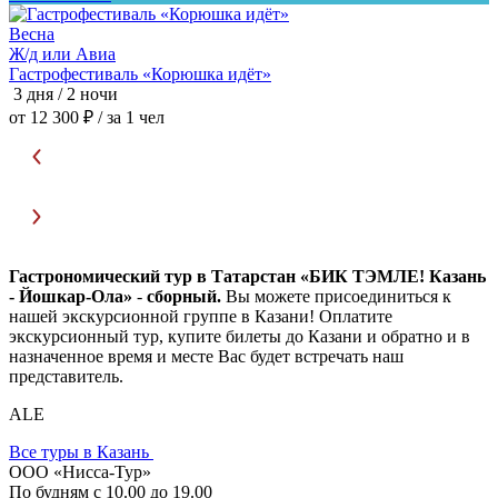
Весна
Ж/д или Авиа
Ж
Гастрофестиваль «Корюшка идёт»
3 дня / 2 ночи
3
от 12 300 ₽
/ за 1 чел
о
Гастрономический тур в Татарстан «БИК ТЭМЛЕ! Казань
- Йошкар-Ола»
-
сборный.
Вы можете присоединиться к
нашей экскурсионной группе в Казани! Оплатите
экскурсионный тур, купите билеты до Казани и обратно и в
назначенное время и месте Вас будет встречать наш
представитель.
ALE
Все туры в Казань
ООО «Нисса-Тур»
По будням с 10.00 до 19.00