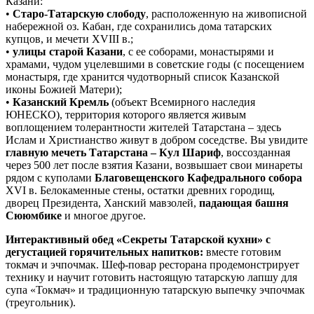
Казани:
•
Старо-Татарскую слободу
, расположенную на живописной
набережной оз. Кабан, где сохранились дома татарских
купцов, и мечети XVIII в.;
•
улицы старой Казани
, с ее соборами, монастырями и
храмами, чудом уцелевшими в советские годы (с посещением
монастыря, где хранится чудотворный список Казанской
иконы Божией Матери);
•
Казанский Кремль
(объект Всемирного наследия
ЮНЕСКО), территория которого является живым
воплощением толерантности жителей Татарстана – здесь
Ислам и Христианство живут в добром соседстве. Вы увидите
главную мечеть Татарстана –
Кул Шариф
, воссозданная
через 500 лет после взятия Казани, возвышает свои минареты
рядом с куполами
Благовещенского Кафедрального собора
XVI в. Белокаменные стены, остатки древних городищ,
дворец Президента, Ханский мавзолей,
падающая башня
Сююмбике
и многое другое.
Интерактивный обед «Секреты Татарской кухни» с
дегустацией горячительных напитков:
вместе готовим
токмач и эчпочмак. Шеф-повар ресторана продемонстрирует
технику и научит готовить настоящую татарскую лапшу для
супа «Токмач» и традиционную татарскую выпечку эчпочмак
(треугольник).