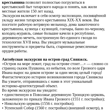
крестьянина
позволит полностью погрузиться в
крестьянский быт татарского народа и понять, как жили
местные жители 150 лет назад.
Экскурсия включает в себя осмотр экспозиции, посвящённой
укладу жизни татарского крестьянина XIX-XX веков. Вы
посетите рабочую ветряную мельницу, дома зажиточного
крестьянина, кузнеца с кузницей, гончара, баню по-черному,
колодец-журавль, самые большие качели в республике,
деревянную мечеть, построенную без единого гвоздя по
технологии XVII века. Вы увидите музыкальные
инструменты и предметы быта, старинные ремесленные
орудия работы.
Автобусная экскурсия на остров-град Свияжск.
«Остров на море лежит, град на острове стоит…» — словно со
страниц сказок Пушкина, из небытия, по воле Грозного царя
Ивана вырос на диком острове за один месяц целый город!
Фантастическую историю возникновения города Свияжска
Вы узнаете, отправившись с нами в этот уникальный
историко-архитектурный объект.
Во время экскурсии вы увидите:
• единственную в Поволжье деревянную Троицкую церковь,
заложенную по приказу Ивана Грозного (1551 г. постройки);
• Никольскую церковь (1556 г. постройки);
• Успенский Собор (1560 г. постройки) (внешний осмотр), в