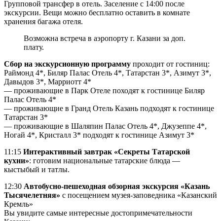
Групповой трансфер в отель. Заселение с 14:00 после
экскурсии. Вещи можно бесплатно оставить в комнате
хранения багажа отеля.
Возможна встреча в аэропорту г. Казани за доп.
плату.
Сбор на экскурсионную программу
проходит от гостиниц:
Раймонд 4*, Биляр Палас Отель 4*, Татарстан 3*, Азимут 3*,
Давыдов 3*, Марриотт 4*
— проживающие в Парк Отеле походят к гостинице Биляр
Палас Отель 4*
— проживающие в Гранд Отель Казань подходят к гостинице
Татарстан 3*
— проживающие в Шаляпин Палас Отель 4*, Джузеппе 4*,
Ногай 4*, Кристалл 3* подходят к гостинице Азимут 3*
11:15
Интерактивный завтрак «Секреты Татарской
кухни»
: готовим национальные татарские блюда —
кыстыбый и татлы.
12:30
Автобусно-пешеходная обзорная экскурсия «Казань
Тысячелетняя»
с посещением музея-заповедника «Казанский
Кремль»
Вы увидите самые интересные достопримечательности