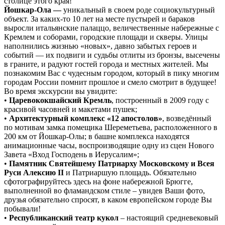
столице этого края!
Йошкар-Ола —
уникальный в своем роде социокультурный
объект. За каких-то 10 лет на месте пустырей и бараков
выросли итальянские палаццо, величественные набережные с
Кремлем и соборами, городские площади и скверы. Улицы
наполнились жизнью «новых», давно забытых героев и
событий — их подвиги и судьбы отлиты из бронзы, высечены
в граните, и радуют гостей города и местных жителей. Мы
познакомим Вас с чудесным городом, который в пику многим
городам России помнит прошлое и смело смотрит в будущее!
Во время экскурсии вы увидите:
•
Царевококшайский Кремль
, построенный в 2009 году с
красивой часовней и макетами пушек;
•
Архитектурный комплекс «12 апостолов»
, возведённый
по мотивам замка помещика Шереметьева, расположенного в
200 км от Йошкар-Олы; в башне комплекса находятся
анимационные часы, воспроизводящие одну из сцен Нового
Завета «Вход Господень в Иерусалим»;
•
Памятник Святейшему Патриарху Московскому и Всея
Руси Алексию II
и Патриаршую площадь. Обязательно
сфотографируйтесь здесь на фоне набережной Брюгге,
выполненной во фламандском стиле – увидев Ваши фото,
друзья обязательно спросят, в каком европейском городе Вы
побывали!
•
Республиканский театр кукол
– настоящий средневековый