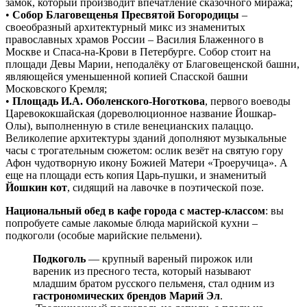
замок, который производит впечатление сказочного миража;
•
Собор Благовещенья Пресвятой Богородицы
–
своеобразный архитектурный микс из знаменитых
православных храмов России – Василия Блаженного в
Москве и Спаса-на-Крови в Петербурге. Собор стоит на
площади Девы Марии, неподалёку от Благовещенской башни,
являющейся уменьшенной копией Спасской башни
Московского Кремля;
•
Площадь И.А. Оболенского-Ноготкова
, первого воеводы
Царевококшайская (дореволюционное название Йошкар-
Олы), выполненную в стиле венецианских палаццо.
Великолепие архитектуры зданий дополняют музыкальные
часы с трогательным сюжетом: ослик везёт на святую гору
Афон чудотворную икону Божией Матери «Троеручица». А
еще на площади есть копия Царь-пушки, и знаменитый
Йошкин кот
, сидящий на лавочке в поэтической позе.
Национальный обед в кафе города с мастер-классом
: вы
попробуете самые лакомые блюда марийской кухни –
подкоголи (особые марийские пельмени).
Подкоголь
— крупный вареный пирожок или
вареник из пресного теста, который называют
младшим братом русского пельменя, стал одним из
гастрономических брендов Марий Эл
.