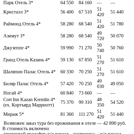
Парк Отель 3*
64 550
84 160
—
—
51
Кристалл 3*
56 400
67 510
51 440
420
51
Раймонд Отель 4*
58 280
68 540
51 780
420
49
Азимут 3*
58 280
68 540
50 070
720
50
Джузеппе 4*
59 990
71 270
50 760
740
51
Гранд Отель Казань 4*
59 130
67 850
51 610
270
51
Шаляпин Палас Отель 4*
60 330
70 250
51 610
270
49
Биляр Палас Отель 4*
57 420
70 250
49 050
030
Ногай 4*
60 840
73 660
—
—
Cort Inn Kazan Kremlin 4*
48
75 370
99 310
54 520
(ex. Кортъярд Марриотт)
350
51
Мираж 5*
81 360
111 270
51 440
420
Возможен заказ тура без проживания в отеле — 42 890 руб.
В стоимость
включено
групповой трансфер ж/д вокзал – гостиница – ж/д вокзал