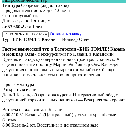
Гастрономический тур
Тип тура
Сборный (ж/д или авиа)
Продолжительность
3 дня / 2 ночи
Сезон
круглый год
Дни заезда
по Пятницам
от 53 660 ₽
/ за 1 чел
Оставить заявку
Тур «БИК ТЭМЛЕ! Казань — Йошкар-Ола»
Гастрономический тур в Татарстан «БИК ТЭМЛЕ! Казань
и Йошкар-Ола!
«
с экскурсиями по Казани, в Казанский
Кремль, в Татарскую деревню и на остров-град Свияжск. А
ещё вы посетите столицу Марий Эл Йошкар-Олу. Вас ждёт
дегустация национальных татарских и марийских блюд и
напитков, и мастер-классы про их приготовлению.
Программа тура
Раскрыть все дни
День 1
Казань, обзорная экскурсия, Интерактивный обед с
дегустацией горячительных напитков — Вечерняя экскурсия*
Встреча на ж/д вокзале Казани:
8:00 / 10:51 Казань-1 (Центральный) у скульптуры «Белые
барсы».
8:00 Казань-2 (ст. Восстание) в центральном зале.