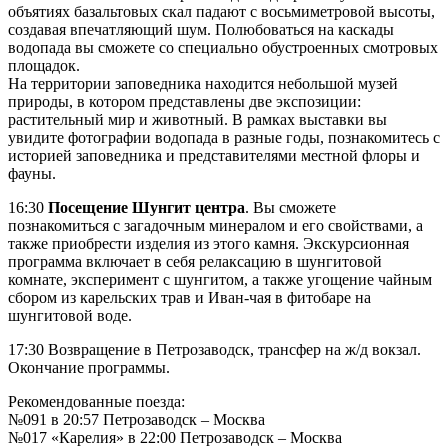
объятиях базальтовых скал падают с восьмиметровой высоты,
создавая впечатляющий шум. Полюбоваться на каскады
водопада вы сможете со специально обустроенных смотровых
площадок.
На территории заповедника находится небольшой музей
природы, в котором представлены две экспозиции:
растительный мир и животный. В рамках выставки вы
увидите фотографии водопада в разные годы, познакомитесь с
историей заповедника и представителями местной флоры и
фауны.
16:30
Посещение Шунгит центра
. Вы сможете
познакомиться с загадочным минералом и его свойствами, а
также приобрести изделия из этого камня. Экскурсионная
программа включает в себя релаксацию в шунгитовой
комнате, эксперимент с шунгитом, а также угощение чайным
сбором из карельских трав и Иван-чая в фитобаре на
шунгитовой воде.
17:30 Возвращение в Петрозаводск, трансфер на ж/д вокзал.
Окончание программы.
Рекомендованные поезда:
№091 в 20:57 Петрозаводск – Москва
№017 «Карелия» в 22:00 Петрозаводск – Москва