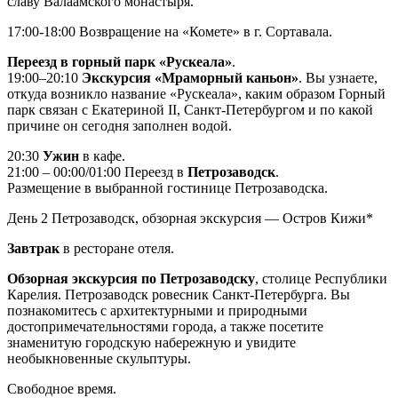
славу Валаамского монастыря.
17:00-18:00 Возвращение на «Комете» в г. Сортавала.
Переезд в горный парк «Рускеала»
.
19:00–20:10
Экскурсия «Мраморный каньон»
. Вы узнаете,
откуда возникло название «Рускеала», каким образом Горный
парк связан с Екатериной II, Санкт-Петербургом и по какой
причине он сегодня заполнен водой.
20:30
Ужин
в кафе.
21:00 – 00:00/01:00 Переезд в
Петрозаводск
.
Размещение в выбранной гостинице Петрозаводска.
День 2
Петрозаводск, обзорная экскурсия — Остров Кижи*
Завтрак
в ресторане отеля.
Обзорная экскурсия по Петрозаводску
, столице Республики
Карелия. Петрозаводск ровесник Санкт-Петербурга. Вы
познакомитесь с архитектурными и природными
достопримечательностями города, а также посетите
знаменитую городскую набережную и увидите
необыкновенные скульптуры.
Свободное время.