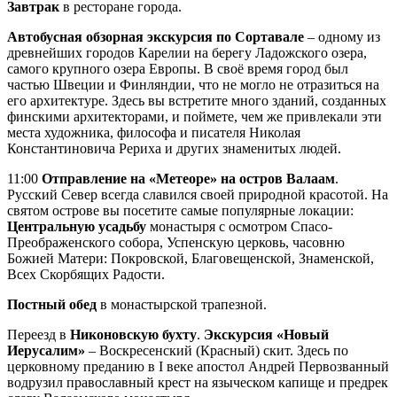
Завтрак
в ресторане города.
Автобусная обзорная экскурсия по Сортавале
– одному из
древнейших городов Карелии на берегу Ладожского озера,
самого крупного озера Европы. В своё время город был
частью Швеции и Финляндии, что не могло не отразиться на
его архитектуре. Здесь вы встретите много зданий, созданных
финскими архитекторами, и поймете, чем же привлекали эти
места художника, философа и писателя Николая
Константиновича Рериха и других знаменитых людей.
11:00
Отправление на «Метеоре» на остров Валаам
.
Русский Север всегда славился своей природной красотой. На
святом острове вы посетите самые популярные локации:
Центральную усадьбу
монастыря с осмотром Спасо-
Преображенского собора, Успенскую церковь, часовню
Божией Матери: Покровской, Благовещенской, Знаменской,
Всех Скорбящих Радости.
Постный обед
в монастырской трапезной.
Переезд в
Никоновскую бухту
.
Экскурсия «Новый
Иерусалим»
– Воскресенский (Красный) скит. Здесь по
церковному преданию в I веке апостол Андрей Первозванный
водрузил православный крест на языческом капище и предрек