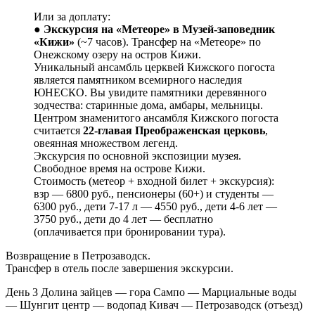
Или за доплату:
●
Экскурсия на «Метеоре» в Музей-заповедник
«Кижи»
(~7 часов). Трансфер на «Метеоре» по
Онежскому озеру на остров Кижи.
Уникальный ансамбль церквей Кижского погоста
является памятником всемирного наследия
ЮНЕСКО. Вы увидите памятники деревянного
зодчества: старинные дома, амбары, мельницы.
Центром знаменитого ансамбля Кижского погоста
считается
22-главая Преображенская церковь
,
овеянная множеством легенд.
Экскурсия по основной экспозиции музея.
Свободное время на острове Кижи.
Стоимость (метеор + входной билет + экскурсия):
взр — 6800 руб., пенсионеры (60+) и студенты —
6300 руб., дети 7-17 л — 4550 руб., дети 4-6 лет —
3750 руб., дети до 4 лет — бесплатно
(оплачивается при бронировании тура).
Возвращение в Петрозаводск.
Трансфер в отель после завершения экскурсии.
День 3
Долина зайцев — гора Сампо — Марциальные воды
— Шунгит центр — водопад Кивач — Петрозаводск (отъезд)