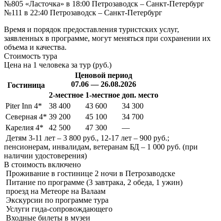
№805 «Ласточка» в 18:00 Петрозаводск – Санкт-Петербург
№111 в 22:40 Петрозаводск – Санкт-Петербург
Время и порядок предоставления туристских услуг,
заявленных в программе, могут меняться при сохранении их
объема и качества.
Стоимость тура
Цена на 1 человека за тур (руб.)
Ценовой период
07.06 — 26.08.2026
Гостиница
2-местное
1-местное
доп. место
Piter Inn 4*
38 400
43 600
34 300
Северная 4*
39 200
45 100
34 700
Карелия 4*
42 500
47 300
—
Детям 3-11 лет – 3 800 руб., 12-17 лет – 900 руб.;
пенсионерам, инвалидам, ветеранам БД – 1 000 руб. (при
наличии удостоверения)
В стоимость
включено
Проживание в гостинице 2 ночи в Петрозаводске
Питание по программе (3 завтрака, 2 обеда, 1 ужин)
проезд на Метеоре на Валаам
Экскурсии по программе тура
Услуги гида-сопровождающего
Входные билеты в музеи