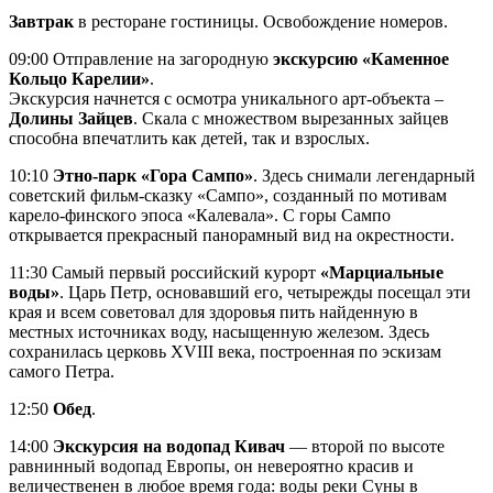
Завтрак
в ресторане гостиницы. Освобождение номеров.
09:00 Отправление на загородную
экскурсию «Каменное
Кольцо Карелии»
.
Экскурсия начнется с осмотра уникального арт-объекта –
Долины Зайцев
. Скала с множеством вырезанных зайцев
способна впечатлить как детей, так и взрослых.
10:10
Этно-парк «Гора Сампо»
. Здесь снимали легендарный
советский фильм-сказку «Сампо», созданный по мотивам
карело-финского эпоса «Калевала». С горы Сампо
открывается прекрасный панорамный вид на окрестности.
11:30 Самый первый российский курорт
«Марциальные
воды»
. Царь Петр, основавший его, четырежды посещал эти
края и всем советовал для здоровья пить найденную в
местных источниках воду, насыщенную железом. Здесь
сохранилась церковь XVIII века, построенная по эскизам
самого Петра.
12:50
Обед
.
14:00
Экскурсия на водопад Кивач
— второй по высоте
равнинный водопад Европы, он невероятно красив и
величественен в любое время года: воды реки Суны в