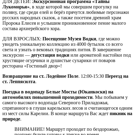
ДЛЯ ДЕТЕЙ:
Экскурсионная программа «Тайны
Лукоморья»
, в ходе которой мы совершим прогулку на
поляну, где среди елей и берёз прячутся любимые персонажи
русских народных сказок, а также посетим древний храм
Пророка Елисея и услышим проникновенное пение малого
состава архиерейского хора.
ДЛЯ ВЗРОСЛЫХ:
Посещение Музея Водки
, где можно
увидеть уникальную коллекцию из 4000 бутылок со всего
света и узнать о вековых традициях пития. В завершение
экскурсии —
дегустация водки
или ароматной настойки под
хрустящие огурчики и душистые сухарики от поваров
ресторана «Гостиный двор»!
Возвращение на ст. Лодейное Поле
. 12:00-15:30
Переезд на
ст. Леппясилта
.
Поездка в водопаду Белые Мосты (Юканкоски) на
автомобилях повышенной проходимости
. Мы побываем у
самого высокого водопада Северного Приладожья,
спрятанного в глуши карельских лесов и считающегося одним
из мест силы Карелии. В конце маршрута Вас ждет
пикник на
природе
.
ВНИМАНИЕ! Маршрут проходит по бездорожью,
поэтому будьте готовы к тряске во время