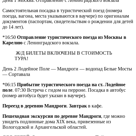
День 1
Москва: Отправление с Ленинградского вокзала
Самостоятельная посадка в туристический поезд (номера
поезда, вагона, места указываются в ваучере) по оригиналам
документов (паспортам, свидетельствам о рождении для детей
до 14 лет).
*16:50
Отправление туристического поезда из Москвы в
Карелию
с Ленинградского вокзала.
Ж/Д БИЛЕТЫ ВКЛЮЧЕНЫ В СТОИМОСТЬ
ТУРА!
День 2
Лодейное Поле — Мандроги — водопад Белые Мосты
— Сортавала
*06:15
Прибытие туристического поезда на ст. Лодейное
поле
. 07:30 Встреча с гидом на перроне. Посадка в автобус
(номер автобуса будет указан в ваучере).
Переезд в деревню Мандроги
.
Завтрак
в кафе.
Пешеходная экскурсия по деревне Мандроги
, где можно
увидеть подлинные дома XIX века, привезенные из
Вологодской и Архангельской областей.