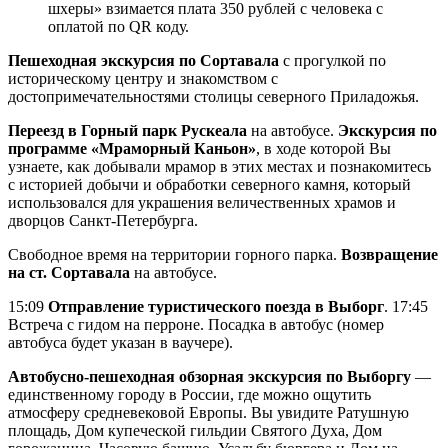
шхеры» взимается плата 350 рублей с человека с
оплатой по QR коду.
Пешеходная экскурсия
по Сортавала
с прогулкой по
историческому центру и знакомством с
достопримечательностями столицы северного Приладожья.
Переезд в Горный парк Рускеала
на автобусе.
Экскурсия по
программе «Мраморный Каньон»
, в ходе которой Вы
узнаете, как добывали мрамор в этих местах и познакомитесь
с историей добычи и обработки северного камня, который
использовался для украшения величественных храмов и
дворцов Санкт-Петербурга.
Свободное время на территории горного парка.
Возвращение
на ст. Сортавала
на автобусе.
15:09
Отправление туристического поезда в Выборг
. 17:45
Встреча с гидом на перроне. Посадка в автобус (номер
автобуса будет указан в ваучере).
Автобусно-пешеходная обзорная экскурсия по Выборгу
—
единственному городу в России, где можно ощутить
атмосферу средневековой Европы. Вы увидите Ратушную
площадь, Дом купеческой гильдии Святого Духа, Дом