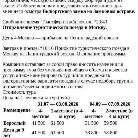
горожанина, Часовую башню, Усадьбу бюргера и Дом на
скале. И обязательно вам представится возможность для
внешнего осмотра
Выборгского замка
на
Замковом острове
.
Свободное время. Трансфер на ж/д вокзал. *23:43
Отправление туристического поезда в Москву
.
День 4
Москва — прибытие на Ленинградский вокзал
Завтрак в поезде. *10:16 Прибытие туристического поезда в
Москву на Ленинградский вокзал. Окончание программы.
Компания оставляет за собой право вносить изменения в
программу тура без уменьшения общего объема и качества
услуг, а также аннулировать тур и/или предложить
альтернативные варианты поездки в случае недобора группы
и отмены/замены подвижного состава
Стоимость тура
Цена на 1 человека за тур (руб.)
31.07 — 03.08.2026
04.09 — 07.09.2026
Размещение
4-
2-местное (в 4-
4-
2-местное (в
местное
м купе)
местное
4-м купе)
Взрослый
41 500
61 500
31 500
59 500
Дети до 9
41 500
61 500
38 800
58 800
лет