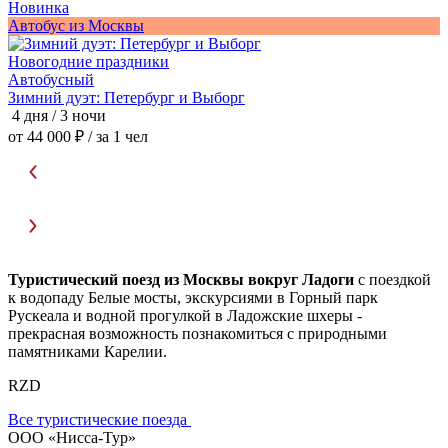
Новинка
Автобус из Москвы
Ж
В
Новогодние праздники
И
Автобусный
2
Зимний дуэт: Петербург и Выборг
о
4 дня / 3 ночи
от 44 000 ₽
/ за 1 чел
Туристический поезд из Москвы вокруг Ладоги
с поездкой
к водопаду Белые мосты, экскурсиями в Горный парк
Рускеала и водной прогулкой в Ладожские шхеры -
прекрасная возможность познакомиться с природными
памятниками Карелии.
RZD
Все туристические поезда
ООО «Нисса-Тур»