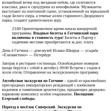
волшебный вечер под звездным небом, где сплетаются
классика, джаз и саундтреки из кинофильмов. Музыканты
выступают на понтонной сцене, установленной на зеркальной
глади Белого озера, а темные аллеи старинного Дворцового
парка, создают удивительную ауру.
23:00 Ориентировочное время начала концертной
программы.
Входные билеты в Гатчинский парк
включены в стоимость тура
! Билеты в Партер с
сидячими местами приобретаются за доп. плату.
День 4
Гатчина — дом-музей Исаака Шварца — усадьба
«Елизаветино» — Петербург
Завтрак в ресторане гостиницы. Освобождение номеров
(вещи берутся с собой в автобус). 09:00 Встреча с гидом в
холле отеля. Отправление на экскурсионную программу.
Автобусная экскурсия по Гатчине
– одной из красивейших
пригородных императорских резиденций с изобилием
водоемов и памятников архитектуры, придающих дворцово-
парковому комплексу особое очарование.
Посещение
Егерской слободы
.
Переезд в посёлок Сиверский
.
Экскурсия по