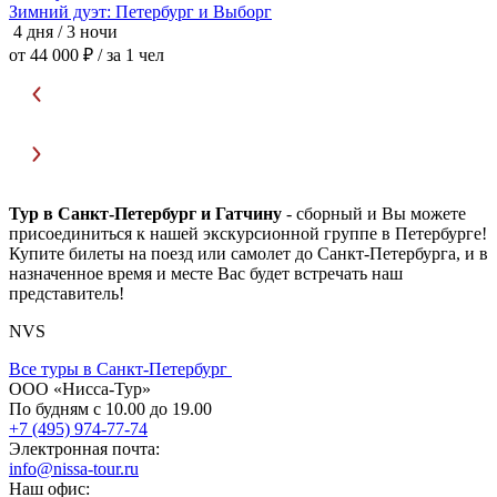
Зимний дуэт: Петербург и Выборг
4
4 дня / 3 ночи
о
от 44 000 ₽
/ за 1 чел
Тур в Санкт-Петербург и Гатчину
- сборный и Вы можете
присоединиться к нашей экскурсионной группе в Петербурге!
Купите билеты на поезд или самолет до Санкт-Петербурга, и в
назначенное время и месте Вас будет встречать наш
представитель!
NVS
Все туры в Санкт-Петербург
ООО «Нисса-Тур»
По будням с 10.00 до 19.00
+7 (495) 974-77-74
Электронная почта:
info@nissa-tour.ru
Наш офис: