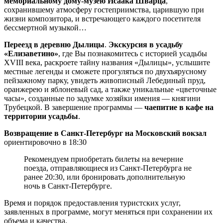
мемориальному дому-музею Исаака Шварца
,
сохранившему атмосферу гостеприимства, царившую при
жизни композитора, и встречающего каждого посетителя
бессмертной музыкой…
Переезд в деревню Дылицы
.
Экскурсия в усадьбу
«Елизаветино»
, где Вы познакомитесь с историей усадьбы
XVIII века, раскроете тайну названия «Дылицы», услышите
местные легенды и сможете прогуляться по двухъярусному
пейзажному парку, увидеть живописный Лебединый пруд,
оранжерею и яблоневый сад, а также уникальные «цветочные
часы», созданные по задумке хозяйки имения — княгини
Трубецкой. В завершение программы —
чаепитие в кафе на
территории усадьбы
.
Возвращение в Санкт-Петербург на Московский вокзал
ориентировочно в 18:30
Рекомендуем приобретать билеты на вечерние
поезда, отправляющиеся из Санкт-Петербурга не
ранее 20:30, или бронировать дополнительную
ночь в Санкт-Петербурге.
Время и порядок предоставления туристских услуг,
заявленных в программе, могут меняться при сохранении их
объема и качества.