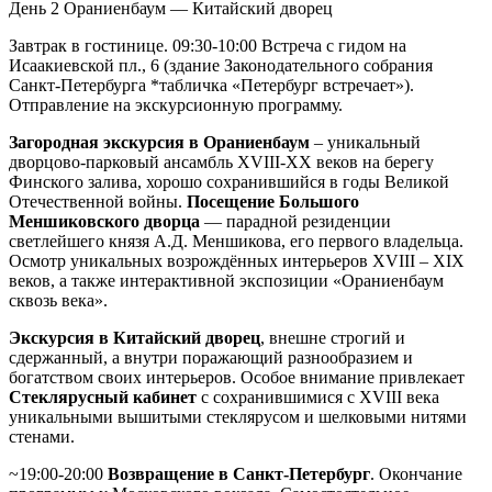
День 2
Ораниенбаум — Китайский дворец
Завтрак в гостинице. 09:30-10:00 Встреча с гидом на
Исаакиевской пл., 6 (здание Законодательного собрания
Санкт-Петербурга *табличка «Петербург встречает»).
Отправление на экскурсионную программу.
Загородная экскурсия в Ораниенбаум
– уникальный
дворцово-парковый ансамбль XVIII-XX веков на берегу
Финского залива, хорошо сохранившийся в годы Великой
Отечественной войны.
Посещение Большого
Меншиковского дворца
— парадной резиденции
светлейшего князя А.Д. Меншикова, его первого владельца.
Осмотр уникальных возрождённых интерьеров XVIII – XIX
веков, а также интерактивной экспозиции «Ораниенбаум
сквозь века».
Экскурсия в Китайский дворец
, внешне строгий и
сдержанный, а внутри поражающий разнообразием и
богатством своих интерьеров. Особое внимание привлекает
Стеклярусный кабинет
с сохранившимися с XVIII века
уникальными вышитыми стеклярусом и шелковыми нитями
стенами.
~19:00-20:00
Возвращение в Санкт-Петербург
. Окончание