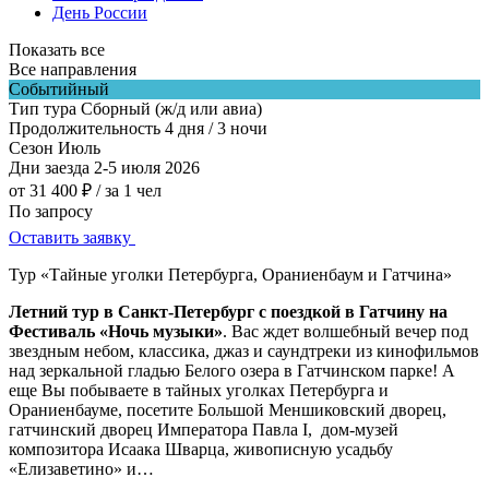
День России
Показать все
Все направления
Событийный
Тип тура
Сборный (ж/д или авиа)
Продолжительность
4 дня / 3 ночи
Сезон
Июль
Дни заезда
2-5 июля 2026
от 31 400 ₽
/ за 1 чел
По запросу
Оставить заявку
Тур «Тайные уголки Петербурга, Ораниенбаум и Гатчина»
Летний тур в Санкт-Петербург с поездкой в Гатчину на
Фестиваль «Ночь музыки»
. Вас ждет волшебный вечер под
звездным небом, классика, джаз и саундтреки из кинофильмов
над зеркальной гладью Белого озера в Гатчинском парке! А
еще Вы побываете в тайных уголках Петербурга и
Ораниенбауме, посетите Большой Меншиковский дворец,
гатчинский дворец Императора Павла I, дом-музей
композитора Исаака Шварца, живописную усадьбу
«Елизаветино» и…