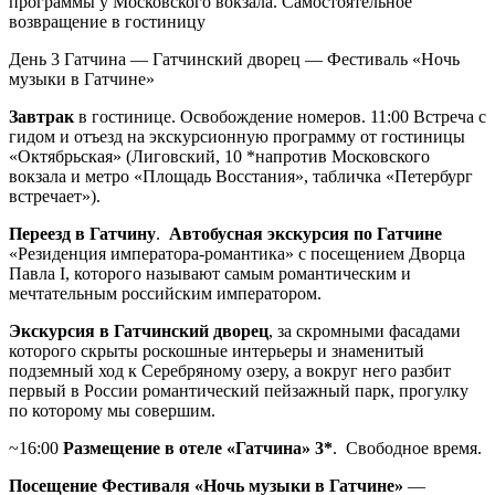
программы у Московского вокзала. Самостоятельное
возвращение в гостиницу
День 3
Гатчина — Гатчинский дворец — Фестиваль «Ночь
музыки в Гатчине»
Завтрак
в гостинице. Освобождение номеров. 11:00 Встреча с
гидом и отъезд на экскурсионную программу от гостиницы
«Октябрьская» (Лиговский, 10 *напротив Московского
вокзала и метро «Площадь Восстания», табличка «Петербург
встречает»).
Переезд в Гатчину
.
Автобусная экскурсия по Гатчине
«Резиденция императора-романтика» с посещением Дворца
Павла I, которого называют самым романтическим и
мечтательным российским императором.
Экскурсия в Гатчинский дворец
, за скромными фасадами
которого скрыты роскошные интерьеры и знаменитый
подземный ход к Серебряному озеру, а вокруг него разбит
первый в России романтический пейзажный парк, прогулку
по которому мы совершим.
~16:00
Размещение в отеле «Гатчина» 3*
. Свободное время.
Посещение Фестиваля «Ночь музыки в Гатчине»
—