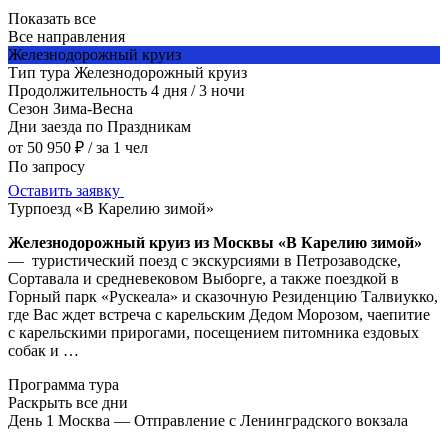
Показать все
Все направления
Железнодорожный круиз
Тип тура
Железнодорожный круиз
Продолжительность
4 дня / 3 ночи
Сезон
Зима-Весна
Дни заезда
по Праздникам
от 50 950 ₽
/ за 1 чел
По запросу
Оставить заявку
Турпоезд «В Карелию зимой»
Железнодорожный круиз из Москвы «В Карелию зимой»
— туристический поезд с экскурсиями в Петрозаводске,
Сортавала и средневековом Выборге, а также поездкой в
Горный парк «Рускеала» и сказочную Резиденцию Талвиукко,
где Вас ждет встреча с карельским Дедом Морозом, чаепитие
с карельскими прирогами, посещением питомника ездовых
собак и …
Программа тура
Раскрыть все дни
День 1
Москва — Отправление с Ленинградского вокзала