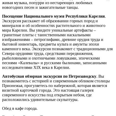
живая музыка, попурри из нестареющих любимых
новогодних песен и зажигательные танцы.
Посещение Национального музея Республики Карелия
.
Экскурсия расскажет об образовании горных пород и
минералов и об особенностях растительного и животного
мира Карелии. Вы увидите уникальные артефакты –
гранитные плиты с таинственными наскальными
изображениями – петроглифами, древние орудия труда и
бытовой инвентарь, предметы культа и амулеты эпохи
каменного века. Экскурсия познакомит с традиционными для
Севера орудиями труда, средствами передвижения,
рыболовными и охотничьими ловушками, эпическими
песнями «Калевалы» и русскими былинами, записанными
исследователями XIX века в Карелии.
Автобусная обзорная экскурсия по Петрозаводску
. Вы
познакомитесь с историей и современным обликом столицы
Прионежья, прогуляетесь по набережной, которая является
визитной карточкой города. Это настоящая галерея
современного искусства под открытым небом, где
расположились удивительные скульптуры.
Обед в кафе города.