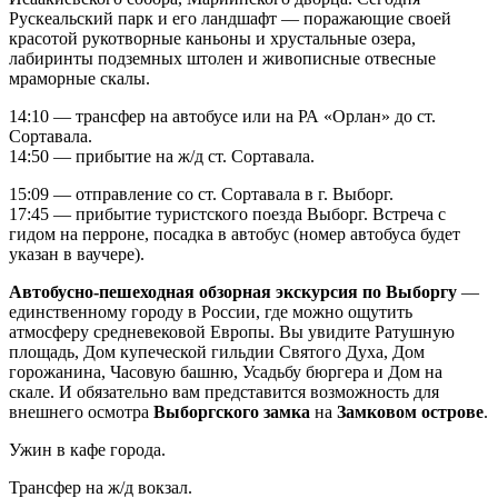
Рускеальский парк и его ландшафт — поражающие своей
красотой рукотворные каньоны и хрустальные озера,
лабиринты подземных штолен и живописные отвесные
мраморные скалы.
14:10 — трансфер на автобусе или на РА «Орлан» до ст.
Сортавала.
14:50 — прибытие на ж/д ст. Сортавала.
15:09 — отправление со ст. Сортавала в г. Выборг.
17:45 — прибытие туристского поезда Выборг. Встреча с
гидом на перроне, посадка в автобус (номер автобуса будет
указан в ваучере).
Автобусно-пешеходная обзорная экскурсия по Выборгу
—
единственному городу в России, где можно ощутить
атмосферу средневековой Европы. Вы увидите Ратушную
площадь, Дом купеческой гильдии Святого Духа, Дом
горожанина, Часовую башню, Усадьбу бюргера и Дом на
скале. И обязательно вам представится возможность для
внешнего осмотра
Выборгского замка
на
Замковом острове
.
Ужин в кафе города.
Трансфер на ж/д вокзал.