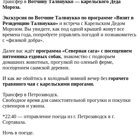
Трансфер в
Вотчину Талвиукко — карельского Деда
Мороза.
Экскурсия по Вотчине Талвиукко по программе «Визит в
Резиденцию Талвиукко»
и встреча с Карельским Дедом
Морозом. Вы увидите, как под одной крышей живут все
времена года, попробуете управлять погодой и познакомитесь
с «физикой добра».
Далее вас ждёт
программа «Северная сага» с посещением
питомника ездовых собак
, знакомство с подворьем
домашних животных, прогулкой по оленьей ферме,
посещением саамской деревни.
И как же обойтись в холодный зимний вечер без
горячего
травяного чая с карельскими пирогами.
Трансфер в Петрозаводск.
Свободное время для самостоятельной прогулки и покупки
сувениров и ужина.
*22:40 — отправление поезда из г. Петрозаводск в г.
Сортавала.
Ночь в поезде.