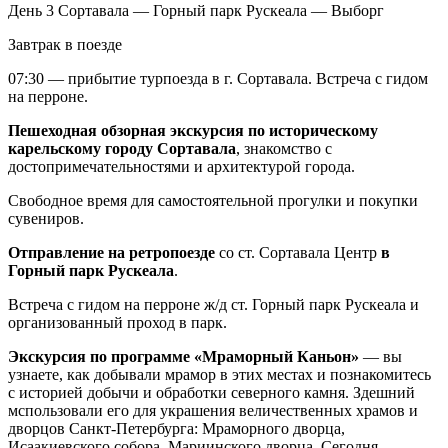
День 3
Сортавала — Горный парк Рускеала — Выборг
Завтрак в поезде
07:30 — прибытие турпоезда в г. Сортавала. Встреча с гидом
на перроне.
Пешеходная обзорная экскурсия
по историческому
карельскому городу Сортавала
, знакомство с
достопримечательностями и архитектурой города.
Свободное время для самостоятельной прогулки и покупки
сувениров.
Отправление на ретропоезде
со ст. Сортавала Центр
в
Горный парк Рускеала
.
Встреча с гидом на перроне ж/д ст. Горный парк Рускеала и
организованный проход в парк.
Экскурсия по программе «Мраморный Каньон»
— вы
узнаете, как добывали мрамор в этих местах и познакомитесь
с историей добычи и обработки северного камня. Здешний
мспользовали его для украшения величественных храмов и
дворцов Санкт-Петербурга: Мраморного дворца,
Исаакиевского собора, Мариинского дворца. Сегодня