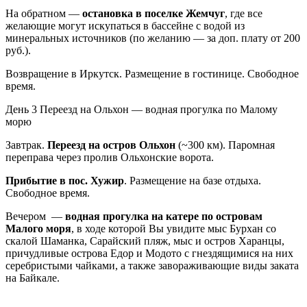
На обратном —
остановка в поселке Жемчуг
, где все
желающие могут искупаться в бассейне с водой из
минеральных источников (по желанию — за доп. плату от 200
руб.).
Возвращение в Иркутск. Размещение в гостинице. Свободное
время.
День 3
Переезд на Ольхон — водная прогулка по Малому
морю
Завтрак.
Переезд на остров Ольхон
(~300 км). Паромная
переправа через пролив Ольхонские ворота.
Прибытие в пос. Хужир
. Размещение на базе отдыха.
Свободное время.
Вечером —
водная прогулка на катере по островам
Малого моря
, в ходе которой Вы увидите мыс Бурхан со
скалой Шаманка, Сарайский пляж, мыс и остров Харанцы,
причудливые острова Едор и Модото с гнездящимися на них
серебристыми чайками, а также завораживающие виды заката
на Байкале.