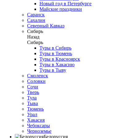
Новый год в Петербурге
Майские праздники
Саранск
Сахалин
Северный Кавказ
Сибирь
Назад
Сибирь
Туры в Сибирь
Туры в Тюмень
Туры в Красноярск
Туры в Хакасию
Туры в Тыву
Смоленск
Соловки
Сочи
Тверь
Тула
Тыва
Тюмень
Урал
Хакасия
Чебоксары
Черноземье
Белоруссия