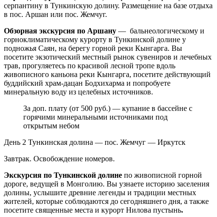
серпантину в Тункинскую долину. Размещение на базе отдыха
в пос. Аршан или пос. Жемчуг.
Обзорная экскурсия по Аршану
— бальнеологическому и
горноклиматическому курорту в Тункинской долине у
подножья Саян, на берегу горной реки Кынгарга. Вы
посетите экзотический местный рынок сувениров и лечебных
трав, прогуляетесь по красивой лесной тропе вдоль
живописного каньона реки Кынгарга, посетите действующий
буддийский храм-дацан Бодхихарма и попробуете
минеральную воду из целебных источников.
За доп. плату (от 500 руб.) — купание в бассейне с
горячими минеральными источниками под
открытым небом
День 2
Тункинская долина — пос. Жемчуг — Иркутск
Завтрак. Освобождение номеров.
Экскурсия по Тункинской долине
по живописной горной
дороге, ведущей в Монголию. Вы узнаете историю заселения
долины, услышите древние легенды и традиции местных
жителей, которые соблюдаются до сегодняшнего дня, а также
посетите священные места и курорт Нилова пустынь
.