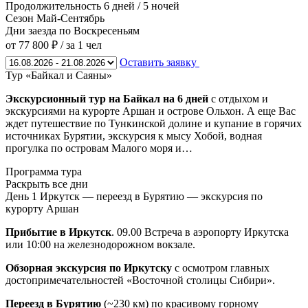
Продолжительность
6 дней / 5 ночей
Сезон
Май-Сентябрь
Дни заезда
по Воскресеньям
от 77 800 ₽
/ за 1 чел
Оставить заявку
Тур «Байкал и Саяны»
Экскурсионный тур на Байкал на 6 дней
с отдыхом и
экскурсиями на курорте Аршан и острове Ольхон. А еще Вас
ждет путешествие по Тункинской долине и купание в горячих
источниках Бурятии, экскурсия к мысу Хобой, водная
прогулка по островам Малого моря и…
Программа тура
Раскрыть все дни
День 1
Иркутск — переезд в Бурятию — экскурсия по
курорту Аршан
Прибытие в Иркутск
. 09.00 Встреча в аэропорту Иркутска
или 10:00 на железнодорожном вокзале.
Обзорная экскурсия по Иркутску
с осмотром главных
достопримечательностей «Восточной столицы Сибири».
Переезд в Бурятию
(~230 км) по красивому горному