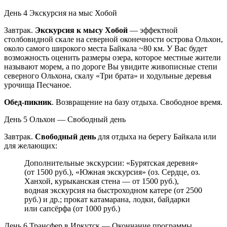
День 4
Экскурсия на мыс Хобой
Завтрак.
Экскурсия к мысу Хобой
— эффектной
столбовидной скале на северной оконечности острова Ольхон,
около самого широкого места Байкала ~80 км. У Вас будет
возможность оценить размеры озера, которое местные жители
называют морем, а по дороге Вы увидите живописные степи
северного Ольхона, скалу «Три брата» и ходульные деревья
урочища Песчаное.
Обед-пикник
. Возвращение на базу отдыха. Свободное время.
День 5
Ольхон — Свободный день
Завтрак.
Свободный день
для отдыха на берегу Байкала или
для желающих:
Дополнительные экскурсии: «Бурятская деревня»
(от 1500 руб.), «Южная экскурсия» (оз. Сердце, оз.
Ханхой, курыканская стена — от 1500 руб.),
водная экскурсия на быстроходном катере (от 2500
руб.) и др.; прокат катамарана, лодки, байдарки
или сапсёрфа (от 1000 руб.)
День 6
Трансфер в Иркутск — Окончание программы