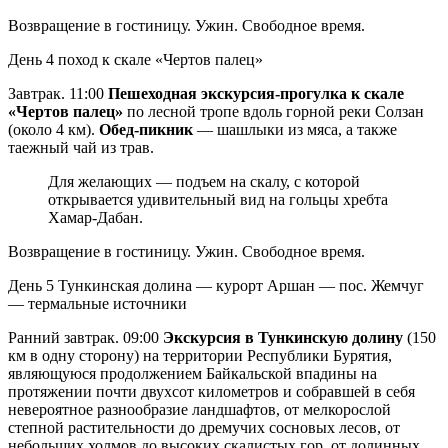
Возвращение в гостиницу. Ужин. Свободное время.
День 4
поход к скале «Чертов палец»
Завтрак. 11:00
Пешеходная экскурсия-прогулка к скале
«Чертов палец»
по лесной тропе вдоль горной реки Солзан
(около 4 км).
Обед-пикник
— шашлыки из мяса, а также
таежный чай из трав.
Для желающих — подъем на скалу, с которой
открывается удивительный вид на гольцы хребта
Хамар-Дабан.
Возвращение в гостиницу. Ужин. Свободное время.
День 5
Тункинская долина — курорт Аршан — пос. Жемчуг
— термальные источники
Ранний завтрак. 09:00
Экскурсия в Тункинскую долину
(150
км в одну сторону) на территории Республики Бурятия,
являющуюся продолжением Байкальской впадины на
протяжении почти двухсот километров и собравшей в себя
невероятное разнообразие ландшафтов, от мелкорослой
степной растительности до дремучих сосновых лесов, от
небольших холмов до высоких скалистых гор, от долинных