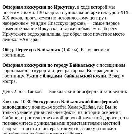
Обзорная экскурсия по Иркутску
, в ходе которой мы
посетим с вами: 130 квартал с уникальной архитектурой ХIХ-
ХХ веков, прогуляемся по историческому центру и
набережным, увидим Спасскую церковь — самое первое
каменное здание Иркутска, а также побываем на берегу
Иркутского водохранилища, где обрел свое почетное место
ледокол «Ангара».
Обед
.
Переезд в Байкальск
(150 км). Размещение в
гостинице.
Обзорная экскурсия по городу Байкальску
с посещением
горнолыжного курорта и центра города. Возвращение в
гостиницу.
Ужин с блюдами байкальской кухни
. Вечер у
костра.
День 2
пос. Танхой — Байкальский биосферный заповедник
Завтрак. 10.30
Экскурсия в Байкальский биосферный
заповедник
у подножья хребта Хамар-Дабан, где Вы не
только узнаете удивительные факты из истории освоения
Сибири, строительстве самой дорогой железной дороги, но и
познакомитесь с уникальными представителями местной
флоры — посетите интерактивную выставку и сможете
понаблюдать за баргузинским соболем.