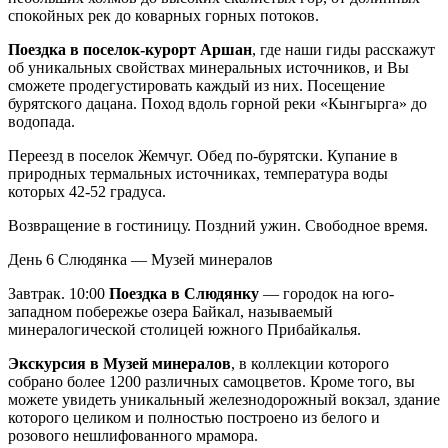
спокойных рек до коварных горных потоков.
Поездка в поселок-курорт Аршан
, где наши гиды расскажут
об уникальных свойствах минеральных источников, и Вы
сможете продегустировать каждый из них. Посещение
бурятского дацана. Поход вдоль горной реки «Кынгырга» до
водопада.
Переезд в поселок Жемчуг. Обед по-бурятски. Купание в
природных термальных источниках, температура воды
которых 42-52 градуса.
Возвращение в гостиницу. Поздний ужин. Свободное время.
День 6
Слюдянка — Музей минералов
Завтрак. 10:00
Поездка в Слюдянку
— городок на юго-
западном побережье озера Байкал, называемый
минералогической столицей южного Прибайкалья.
Экскурсия в Музей минералов
, в коллекции которого
собрано более 1200 различных самоцветов. Кроме того, вы
можете увидеть уникальный железнодорожный вокзал, здание
которого целиком и полностью построено из белого и
розового нешлифованного мрамора.