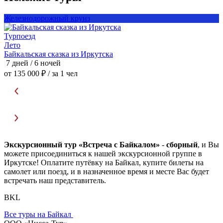
Железнодорожный круиз
Турпоезд
Т
Лето
Байкальская сказка из Иркутска
Б
7 дней / 6 ночей
8
от 135 000 ₽
/ за 1 чел
о
Экскурсионный тур «Встреча с Байкалом»
-
сборный
, и Вы
можете присоединиться к нашей экскурсионной группе в
Иркутске! Оплатите путёвку на Байкал, купите билеты на
самолет или поезд, и в назначенное время и месте Вас будет
встречать наш представитель.
BKL
Все туры на Байкал