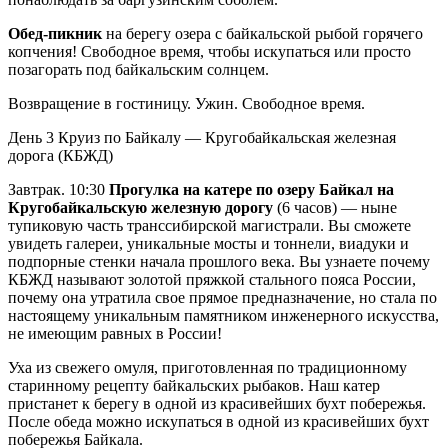
Обед-пикник
на берегу озера с байкальской рыбой горячего
копчения! Свободное время, чтобы искупаться или просто
позагорать под байкальским солнцем.
Возвращение в гостиницу. Ужин. Свободное время.
День 3
Круиз по Байкалу — Кругобайкальская железная
дорога (КБЖД)
Завтрак. 10:30
Прогулка на катере по озеру Байкал на
Кругобайкальскую железную дорогу
(6 часов) — ныне
тупиковую часть транссибирской магистрали. Вы сможете
увидеть галереи, уникальные мосты и тоннели, виадуки и
подпорные стенки начала прошлого века. Вы узнаете почему
КБЖД называют золотой пряжкой стального пояса России,
почему она утратила свое прямое предназначение, но стала по
настоящему уникальным памятником инженерного искусства,
не имеющим равных в России!
Уха из свежего омуля, приготовленная по традиционному
старинному рецепту байкальских рыбаков. Наш катер
пристанет к берегу в одной из красивейших бухт побережья.
После обеда можно искупаться в одной из красивейших бухт
побережья Байкала.