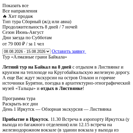
Показать все
Все направления
🔥 Хит продаж
Тип тура
Сборный (ж/д или авиа)
Продолжительность
8 дней / 7 ночей
Сезон
Июнь-Август
Дни заезда
по Субботам
от 79 000 ₽
/ за 1 чел
Оставить заявку
Тур «Алмазные грани Байкала»
Летний тур на Байкал на 8 дней
с отдыхом в Листвянке и
круизом на теплоходе на Кругобайкальскую железную дорогу.
А еще Вас ждут экскурсии на остров Ольхон и горячие
источники Бурятии, поездка в архитектурно-этнографический
музей «Тальцы» и
отдых в Листвянке
!
Программа тура
Раскрыть все дни
День 1
Иркутск — Обзорная экскурсия — Листвянка
Прибытие в Иркутск
. 11.30 Встреча в аэропорту Иркутска (у
выхода из багажного отделения) или 12.15 встреча на
железнодорожном вокзале (в здании вокзала у выхода из