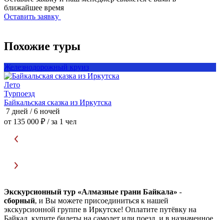
ближайшее время
Оставить заявку
Похожие туры
Железнодорожный круиз
Лето
Т
Турпоезд
Байкальская сказка из Иркутска
Б
7 дней / 6 ночей
8
от 135 000 ₽
/ за 1 чел
о
Экскурсионный тур «Алмазные грани Байкала»
-
сборный
, и Вы можете присоединиться к нашей
экскурсионной группе в Иркутске! Оплатите путёвку на
Байкал, купите билеты на самолет или поезд, и в назначенное