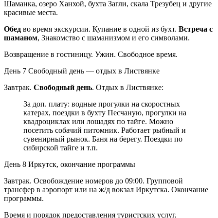
Шаманка, озеро Ханхой, бухта Загли, скала Трезубец и другие
красивые места.
Обед
во время экскурсии. Купание в одной из бухт.
Встреча с
шаманом
, Знакомство с шаманизмом и его символами.
Возвращение в гостиницу. Ужин. Свободное время.
День 7
Свободный день — отдых в Листвянке
Завтрак.
Свободный день
. Отдых в Листвянке:
За доп. плату: водные прогулки на скоростных
катерах, поездки в бухту Песчаную, прогулки на
квадроциклах или лошадях по тайге. Можно
посетить собачий питомник. Работает рыбный и
сувенирный рынок. Баня на берегу. Поездки по
сибирской тайге и т.п.
День 8
Иркутск, окончание программы
Завтрак. Освобождение номеров до 09:00. Групповой
трансфер в аэропорт или на ж/д вокзал Иркутска. Окончание
программы.
Время и порядок предоставления туристских услуг,