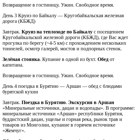
Возвращение в гостиницу. Ужин. Свободное время.
День 3
Круиз по Байкалу — Кругобайкальская железная
дорога (КБЖД)
Завтрак.
Круиз на теплоходе по Байкалу
с посещением
Кругобайкальской железной дороги (КБЖД), где Вас ждет
прогулка по берегу (~4-5 км) с прохождением нескольких
тоннелей, осмотр галерей, мостов и подпорных стенок.
Зелёная стоянка
. Купание в одной из бухт.
Обед
от
капитана.
Возвращение в гостиницу. Ужин. Свободное время.
День 4
поездка в Бурятию — Аршан — обед с блюдами
бурятской кухни
Завтрак.
Поездка в Бурятию
.
Экскурсия в Аршан
«Минеральные источники, дацан и водопады». В программе:
минеральные источники «Аршан» республики Бурятия,
буддистский дацан, ущелье и горная река, рынок трав и
товаров из Монголии, купание в горячем источнике
«Жемчуг».