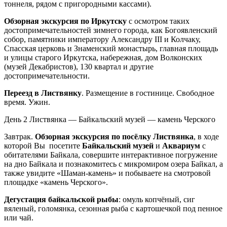
тоннеля, рядом с пригородными кассами).
Обзорная экскурсия по Иркутску
с осмотром таких
достопримечательностей зимнего города, как Богоявленский
собор, памятники императору Александру III и Колчаку,
Спасская церковь и Знаменский монастырь, главная площадь
и улицы старого Иркутска, набережная, дом Волконских
(музей Декабристов), 130 квартал и другие
достопримечательности.
Переезд в Листвянку
. Размещение в гостинице. Свободное
время. Ужин.
День 2
Листвянка — Байкальский музей — камень Черского
Завтрак.
Обзорная экскурсия по посёлку Листвянка
, в ходе
которой Вы посетите
Байкальский музей
и
Аквариум
с
обитателями Байкала, совершите интерактивное погружение
на дно Байкала и познакомитесь с микромиром озера Байкал, а
также увидите «Шаман-камень» и побываете на смотровой
площадке «камень Черского».
Дегустация байкальской рыбы
: омуль копчёный, сиг
вяленый, голомянка, сезонная рыба с картошечкой под пенное
или чай.