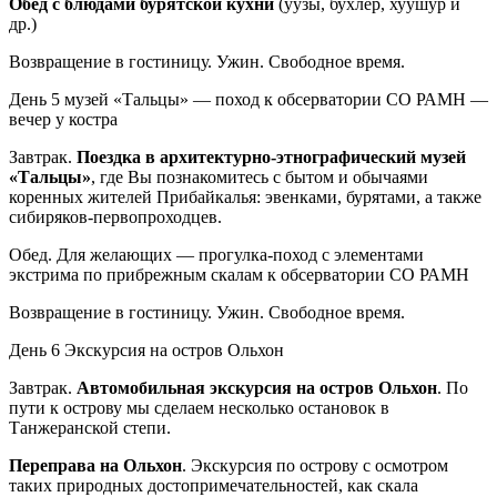
Обед с блюдами бурятской кухни
(уузы, бухлёр, хуушур и
др.)
Возвращение в гостиницу. Ужин. Свободное время.
День 5
музей «Тальцы» — поход к обсерватории СО РАМН —
вечер у костра
Завтрак.
Поездка в архитектурно-этнографический музей
«Тальцы»
, где Вы познакомитесь с бытом и обычаями
коренных жителей Прибайкалья: эвенками, бурятами, а также
сибиряков-первопроходцев.
Обед. Для желающих — прогулка-поход с элементами
экстрима по прибрежным скалам к обсерватории СО РАМН
Возвращение в гостиницу. Ужин. Свободное время.
День 6
Экскурсия на остров Ольхон
Завтрак.
Автомобильная экскурсия на остров Ольхон
. По
пути к острову мы сделаем несколько остановок в
Танжеранской степи.
Переправа на Ольхон
. Экскурсия по острову с осмотром
таких природных достопримечательностей, как скала