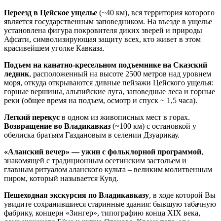
Переезд в Цейское ущелье
(~40 км), вся территория которого
является государственным заповедником. На въезде в ущелье
установлена фигура покровителя диких зверей и природы
Афсати, символизирующая защиту всех, кто живет в этом
красивейшем уголке Кавказа.
Подъем на канатно-кресельном подъемнике на Сказский
ледник
, расположенный на высоте 2500 метров над уровнем
моря, откуда открываются дивные пейзажи Цейского ущелья:
горные вершины, альпийские луга, заповедные леса и горные
реки (общее время на подъем, осмотр и спуск ~ 1,5 часа).
Легкий перекус
в одном из живописных мест в горах.
Возвращение во Владикавказ
(~100 км) с остановкой у
обелиска братьям Газдановым в селении Дзуарикау.
«Аланский вечер» — ужин с фольклорной программой
,
знакомящей с традиционным осетинским застольем и
главным ритуалом аланского культа – великим молитвенным
пиром, который называется Кувд.
Пешеходная экскурсия по Владикавказу
, в ходе которой Вы
увидите сохранившиеся старинные здания: бывшую табачную
фабрику, концерн «Зингер», типографию конца XIX века,