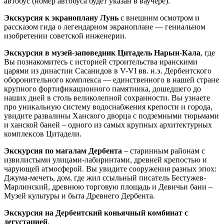
автобус (номер автобуса будет указан в ваучере).
Экскурсия к экраноплану Лунь
с внешним осмотром и
рассказом гида о легендарном экраноплане — гениальном
изобретении советской инженерии.
Экскурсия в музей-заповедник Цитадель Нарын-Кала
, где
Вы познакомитесь с историей строительства иранскими
царями из династии Сасанидов в V-VI вв. н.э. Дербентского
оборонительного комплекса — единственного в нашей стране
крупного фортификационного памятника, дошедшего до
наших дней в столь великолепной сохранности. Вы узнаете
про уникальную систему водоснабжения крепости и города,
увидите развалины Ханского дворца с подземными тюрьмами
и ханской баней – одного из самых крупных архитектурных
комплексов Цитадели.
Экскурсия по магалам Дербента
– старинным районам с
извилистыми улицами-лабиринтами, древней крепостью и
чарующей атмосферой. Вы увидите сооружения разных эпох:
Джума-мечеть, дом, где жил ссыльный писатель Бестужев-
Марлинский, древнюю торговую площадь и Девичьи бани –
Музей культуры и быта Древнего Дербента.
Экскурсия на Дербентский коньячный комбинат с
дегустацией
.