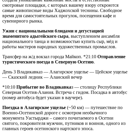
смотровые площадки, с которых вашему взору откроются
самые живописные виды Хаджохской теснины. Свободное
время для самостоятельных прогулок, посещения кафе и
сувенирного рынка.
Ужин с национальными блюдами и дегустацией
знаменитого адыгейского сыра
, выступлением ансамбля
национального танца и возможностью купить сыр, мёд и
работы мастеров народных художественных промыслов.
Трансфер на ж/д вокзал города Майкоп. *21:10
Отправление
туристического поезда в Северную Осетию
.
День 3
Владикавказ — Алагирское ущелье — Цейское ущелье
— Сказский ледник — Аланский вечер
*10:10
Прибытие во Владикавка
з — столицу Республики
Северная Осетия-Алания. Встреча с гидом. Посадка в автобус
(номер автобуса будет указан в ваучере).
Поездка в Алагирское ущелье
(~50 км) — путешествие по
Военно-Осетинской дороге с осмотром необычного
монумента Уастырджи – самого почитаемого в Осетии
святого, покровителя мужчин, путников и воинов, одного из
главных героев осетинского нартского эпоса.