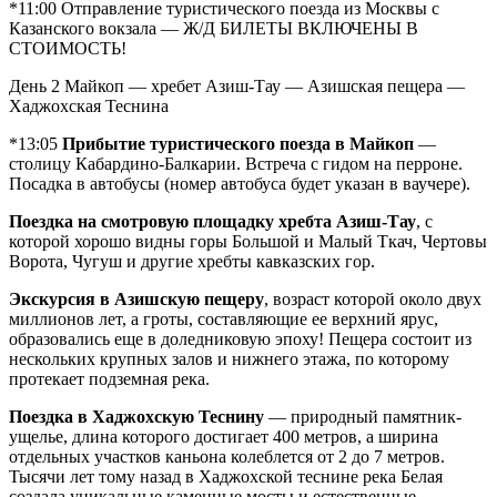
*11:00 Отправление туристического поезда из Москвы с
Казанского вокзала —
Ж/Д БИЛЕТЫ ВКЛЮЧЕНЫ В
СТОИМОСТЬ!
День 2
Майкоп — хребет Азиш-Тау — Азишская пещера —
Хаджохская Теснина
*13:05
Прибытие туристического поезда в Майкоп
—
столицу Кабардино-Балкарии. Встреча с гидом на перроне.
Посадка в автобусы (номер автобуса будет указан в ваучере).
Поездка на смотровую площадку хребта Азиш-Тау
, с
которой хорошо видны горы Большой и Малый Ткач, Чертовы
Ворота, Чугуш и другие хребты кавказских гор.
Экскурсия в Азишскую пещеру
, возраст которой около двух
миллионов лет, а гроты, составляющие ее верхний ярус,
образовались еще в доледниковую эпоху! Пещера состоит из
нескольких крупных залов и нижнего этажа, по которому
протекает подземная река.
Поездка в Хаджохскую Теснину
— природный памятник-
ущелье, длина которого достигает 400 метров, а ширина
отдельных участков каньона колеблется от 2 до 7 метров.
Тысячи лет тому назад в Хаджохской теснине река Белая
создала уникальные каменные мосты и естественные