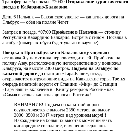
Трансфер на ж/д вокзал. *20:00
Отправление туристического
поезда в Кабардино-Балкарию
.
День 6
Нальчик — Баксанское ущелье — канатная дорога на
Эльбрус — обед на поляне Чегет
Завтрак в поезде. *07:00
Прибытие в Нальчик
— столицу
Республики Кабардино-Балкария. Встреча с гидом. Посадка в
автобус (номер автобуса будет указан в ваучере).
Поездка в Приэльбрусье по Баксанскому ущелью
с
остановкой у памятника первовосходителей. Прибытие на
поляну Азау, расположенную непосредственно у подножья
Эльбруса, на высоте 2300 метров.
Подъем на Эльбрус по
канатной дороге
до станции «Гара-Баши», откуда
открываются потрясающие виды на Кавказские горы. Третья
очередь канатной дороги от Станции «Мир» до Станции
«Гара-Баши» включена в «Книгу рекордов России» как
«Самая высокая канатная дорога в России»!
ВНИМАНИЕ! Подъем на канатной дороге
осуществляется с высоты 2350 метров до высот
3000, 3500 и 3847 метров над уровнем моря!!!
Нахождение на больших высотах может вызвать
кислородное голодание, изменение сердечно-
сосудистого давления и другие острые состояния.