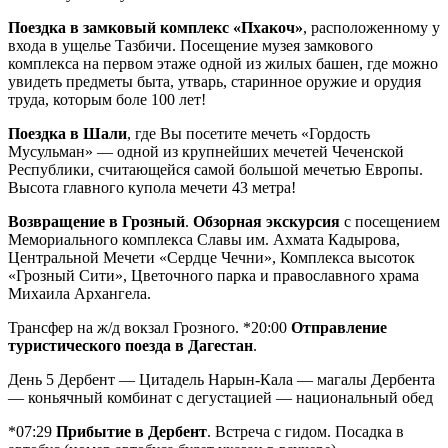
Поездка в замковый комплекс «Пхакоч»
, расположенному у
входа в ущелье Тазбичи. Посещение музея замкового
комплекса на первом этаже одной из жилых башен, где можно
увидеть предметы быта, утварь, старинное оружие и орудия
труда, которым боле 100 лет!
Поездка в Шали
, где Вы посетите мечеть «Гордость
Мусульман» — одной из крупнейших мечетей Чеченской
Республики, считающейся самой большой мечетью Европы.
Высота главного купола мечети 43 метра!
Возвращение в Грозный
.
Обзорная экскурсия
с посещением
Мемориального комплекса Славы им. Ахмата Кадырова,
Центральной Мечети «Сердце Чечни», Комплекса высоток
«Грозный Сити», Цветочного парка и православного храма
Михаила Архангела.
Трансфер на ж/д вокзал Грозного. *20:00
Отправление
туристического поезда в Дагестан
.
День 5
Дербент — Цитадель Нарын-Кала — магалы Дербента
— коньячный комбинат с дегустацией — национальный обед
*07:29
Прибытие в Дербент
. Встреча с гидом. Посадка в