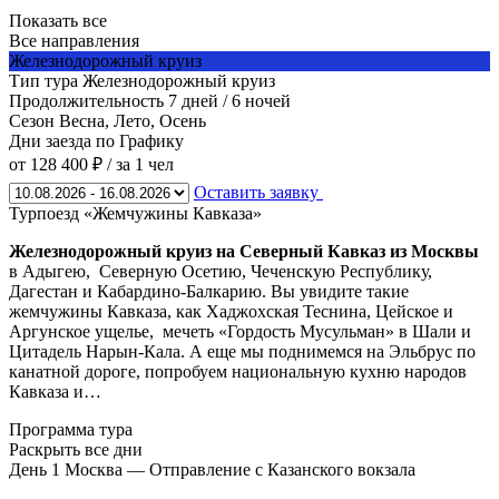
Показать все
Все направления
Железнодорожный круиз
Тип тура
Железнодорожный круиз
Продолжительность
7 дней / 6 ночей
Сезон
Весна, Лето, Осень
Дни заезда
по Графику
от 128 400 ₽
/ за 1 чел
Оставить заявку
Турпоезд «Жемчужины Кавказа»
Железнодорожный круиз на Северный Кавказ из Москвы
в Адыгею, Северную Осетию, Чеченскую Республику,
Дагестан и Кабардино-Балкарию. Вы увидите такие
жемчужины Кавказа, как Хаджохская Теснина, Цейское и
Аргунское ущелье, мечеть «Гордость Мусульман» в Шали и
Цитадель Нарын-Кала. А еще мы поднимемся на Эльбрус по
канатной дороге, попробуем национальную кухню народов
Кавказа и…
Программа тура
Раскрыть все дни
День 1
Москва — Отправление с Казанского вокзала