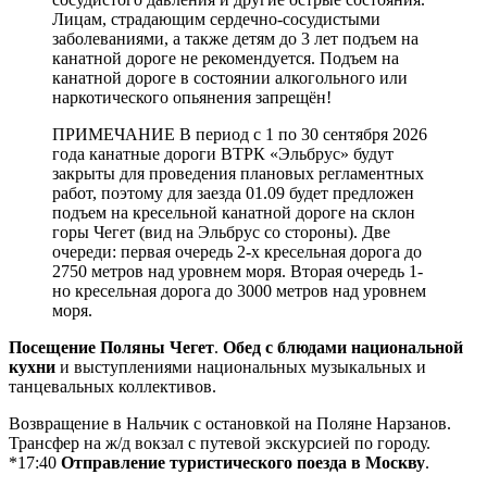
Лицам, страдающим сердечно-сосудистыми
заболеваниями, а также детям до 3 лет подъем на
канатной дороге не рекомендуется. Подъем на
канатной дороге в состоянии алкогольного или
наркотического опьянения запрещён!
ПРИМЕЧАНИЕ В период с 1 по 30 сентября 2026
года канатные дороги ВТРК «Эльбрус» будут
закрыты для проведения плановых регламентных
работ, поэтому для заезда 01.09 будет предложен
подъем на кресельной канатной дороге на склон
горы Чегет (вид на Эльбрус со стороны). Две
очереди: первая очередь 2-х кресельная дорога до
2750 метров над уровнем моря. Вторая очередь 1-
но кресельная дорога до 3000 метров над уровнем
моря.
Посещение Поляны Чегет
.
Обед с блюдами национальной
кухни
и выступлениями национальных музыкальных и
танцевальных коллективов.
Возвращение в Нальчик с остановкой на Поляне Нарзанов.
Трансфер на ж/д вокзал с путевой экскурсией по городу.
*17:40
Отправление туристического поезда в Москву
.