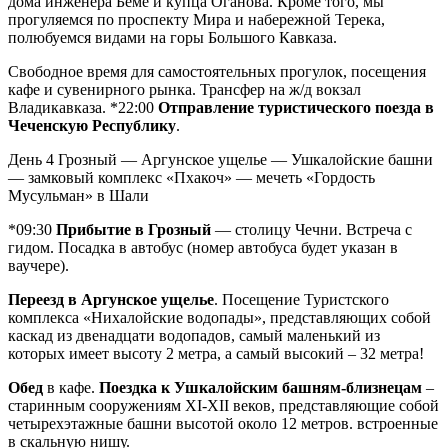
дома инженера Бёме и купца Оганова. Кроме того, мы
прогуляемся по проспекту Мира и набережной Терека,
полюбуемся видами на горы Большого Кавказа.
Свободное время для самостоятельных прогулок, посещения
кафе и сувенирного рынка. Трансфер на ж/д вокзал
Владикавказа. *22:00
Отправление туристического поезда в
Чеченскую Республику
.
День 4
Грозный — Аргунское ущелье — Ушкалойские башни
— замковый комплекс «Пхакоч» — мечеть «Гордость
Мусульман» в Шали
*09:30
Прибытие в Грозный
— столицу Чечни. Встреча с
гидом. Посадка в автобус (номер автобуса будет указан в
ваучере).
Переезд в Аргунское ущелье
. Посещение Туристского
комплекса «Нихалойские водопады», представляющих собой
каскад из двенадцати водопадов, самый маленький из
которых имеет высоту 2 метра, а самый высокий – 32 метра!
Обед
в кафе.
Поездка к Ушкалойским башням-близнецам
–
старинным сооружениям ХI-XII веков, представляющие собой
четырехэтажные башни высотой около 12 метров. встроенные
в скальную нишу.