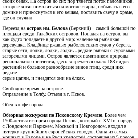
своих бедах. На остров до сих пор тянется поток паломников,
которые хотят помолиться на могиле старца, побывать в его
домике и прикоснуться к его вещам, поставить свечу в храме,
где он служил.
Переезд на
остров им. Белова
(Верхний) – самый большой по
площади среди Талабских островов. Попадая на остров, вы
как будто попадаете в другой мир: маленькая рыбацкая
деревушка. Кладбище ржавых рыболовецких судов у берега,
старые сети, лодки, лодки, лодки…редкие рыбаки с суровыми
загорелыми лицами. Остров является памятником природы
регионального значения, здесь встречается около 188 видов
растений и большое разнообразие видов птиц, среди них
редкие
серые цапли, и гнездятся они на ёлках.
Свободное время на острове.
Оправление в Толбу. Отъезд в г. Псков.
Обед в кафе города.
Обзорная экскурсия по Псковскому Кремлю
. Более чем
1500-летняя история города Пскова, который в XVI в. наряду
с Лондоном и Парижем, Москвой и Новгородом, входил в
пятерку крупнейших европейских городов. Одна из самых
мощных в Европе и на Руси крепостей, состоящая из 5 поясов