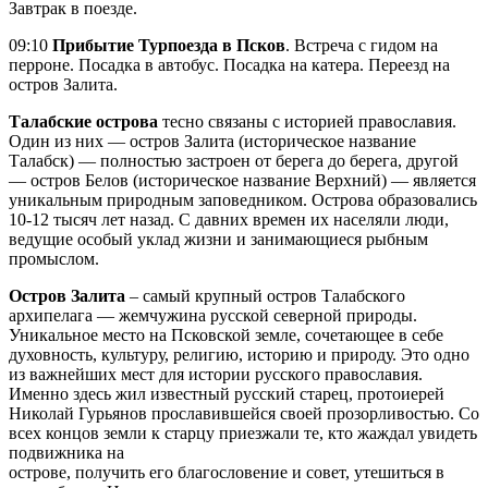
Завтрак в поезде.
09:10
Прибытие Турпоезда в Псков
. Встреча с гидом на
перроне. Посадка в автобус. Посадка на катера. Переезд на
остров Залита.
Талабские острова
тесно связаны с историей православия.
Один из них — остров Залита (историческое название
Талабск) — полностью застроен от берега до берега, другой
— остров Белов (историческое название Верхний) — является
уникальным природным заповедником. Острова образовались
10-12 тысяч лет назад. С давних времен их населяли люди,
ведущие особый уклад жизни и занимающиеся рыбным
промыслом.
Остров Залита
– самый крупный остров Талабского
архипелага — жемчужина русской северной природы.
Уникальное место на Псковской земле, сочетающее в себе
духовность, культуру, религию, историю и природу. Это одно
из важнейших мест для истории русского православия.
Именно здесь жил известный русский старец, протоиерей
Николай Гурьянов прославившейся своей прозорливостью. Со
всех концов земли к старцу приезжали те, кто жаждал увидеть
подвижника на
острове, получить его благословение и совет, утешиться в