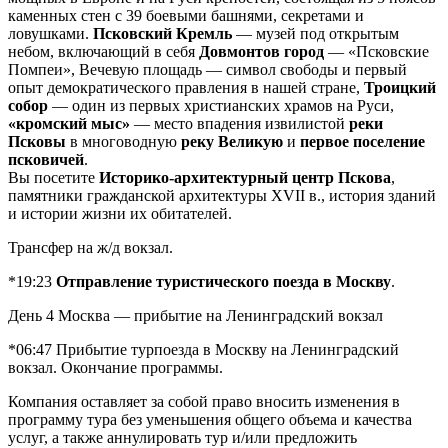
каменных стен с 39 боевыми башнями, секретами и
ловушками.
Псковский Кремль
— музей под открытым
небом, включающий в себя
Довмонтов город
— «Псковские
Помпеи», Вечевую площадь — символ свободы и первый
опыт демократического правления в нашей стране,
Троицкий
собор
— один из первых христианских храмов на Руси,
«кромский мыс»
— место впадения извилистой
реки
Псковы
в многоводную
реку Великую
и
первое поселение
псковичей
.
Вы посетите
Историко-архитектурный центр Пскова
,
памятники гражданской архитектуры XVII в., история зданий
и истории жизни их обитателей.
Трансфер на ж/д вокзал.
*19:23
Отправление туристического поезда в Москву
.
День 4
Москва — прибытие на Ленинградский вокзал
*06:47 Прибытие турпоезда в Москву на Ленинградский
вокзал. Окончание программы.
Компания оставляет за собой право вносить изменения в
программу тура без уменьшения общего объема и качества
услуг, а также аннулировать тур и/или предложить